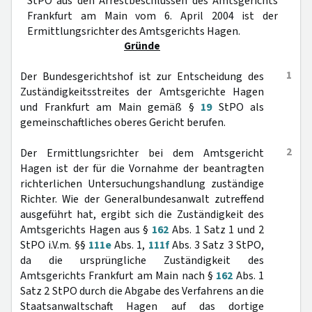
StPO aus den Arrestbeschlüssen des Amtsgerichts
Frankfurt am Main vom 6. April 2004 ist der
Ermittlungsrichter des Amtsgerichts Hagen.
Gründe
1
Der Bundesgerichtshof ist zur Entscheidung des
Zuständigkeitsstreites der Amtsgerichte Hagen
und Frankfurt am Main gemäß §
19
StPO als
gemeinschaftliches oberes Gericht berufen.
2
Der Ermittlungsrichter bei dem Amtsgericht
Hagen ist der für die Vornahme der beantragten
richterlichen Untersuchungshandlung zuständige
Richter. Wie der Generalbundesanwalt zutreffend
ausgeführt hat, ergibt sich die Zuständigkeit des
Amtsgerichts Hagen aus §
162
Abs. 1 Satz 1 und 2
StPO i.V.m. §§
111e
Abs. 1,
111f
Abs. 3 Satz 3 StPO,
da die ursprüngliche Zuständigkeit des
Amtsgerichts Frankfurt am Main nach §
162
Abs. 1
Satz 2 StPO durch die Abgabe des Verfahrens an die
Staatsanwaltschaft Hagen auf das dortige