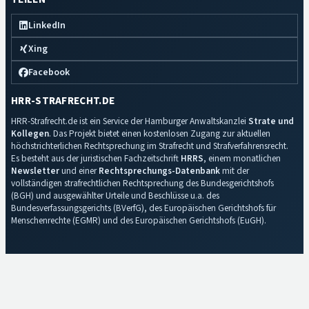
LinkedIn
Xing
Facebook
HRR-STRAFRECHT.DE
HRR-Strafrecht.de ist ein Service der Hamburger Anwaltskanzlei
Strate und
Kollegen
. Das Projekt bietet einen kostenlosen Zugang zur aktuellen
höchstrichterlichen Rechtsprechung im Strafrecht und Strafverfahrensrecht.
Es besteht aus der juristischen Fachzeitschrift
HRRS
, einem monatlichen
Newsletter
und einer
Rechtsprechungs-Datenbank
mit der
vollständigen strafrechtlichen Rechtsprechung des Bundesgerichtshofs
(BGH) und ausgewählter Urteile und Beschlüsse u.a. des
Bundesverfassungsgerichts (BVerfG), des Europäischen Gerichtshofs für
Menschenrechte (EGMR) und des Europäischen Gerichtshofs (EuGH).
Impressum
·
Datenschutz