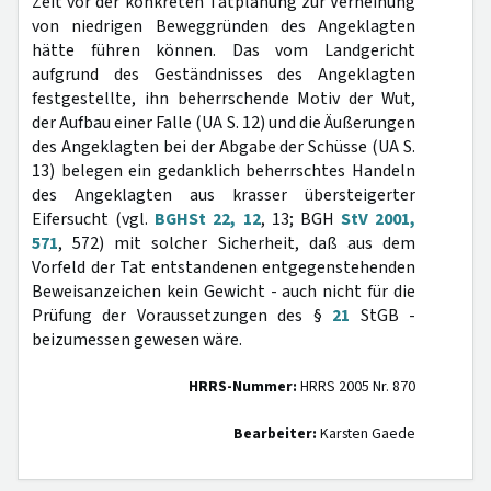
Zeit vor der konkreten Tatplanung zur Verneinung
von niedrigen Beweggründen des Angeklagten
hätte führen können. Das vom Landgericht
aufgrund des Geständnisses des Angeklagten
festgestellte, ihn beherrschende Motiv der Wut,
der Aufbau einer Falle (UA S. 12) und die Äußerungen
des Angeklagten bei der Abgabe der Schüsse (UA S.
13) belegen ein gedanklich beherrschtes Handeln
des Angeklagten aus krasser übersteigerter
Eifersucht (vgl.
BGHSt 22, 12
, 13; BGH
StV 2001,
571
, 572) mit solcher Sicherheit, daß aus dem
Vorfeld der Tat entstandenen entgegenstehenden
Beweisanzeichen kein Gewicht - auch nicht für die
Prüfung der Voraussetzungen des §
21
StGB -
beizumessen gewesen wäre.
HRRS-Nummer:
HRRS 2005 Nr. 870
Bearbeiter:
Karsten Gaede