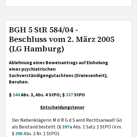
BGH 5 StR 584/04 -
Beschluss vom 2. März 2005
(LG Hamburg)
Ablehnung eines Beweisantrags auf Einholung
eines psychiatrischen
Sachverständigengutachtens (Erwiesenheit);
Beruhen.
§
244
Abs. 3, Abs. 4 StPO; §
337
StPO
Entscheidungstenor
Der Nebenklägerin M d R G d S wird Rechtsanwalt Gö
als Beistand bestellt (§
397a
Abs. 1 Satz 1 StPO i.V.m.
§
395
Abs. 2 Nr. 1 StPO).