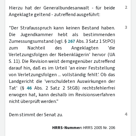
2
Hierzu hat der Generalbundesanwalt - für beide
Angeklagte geltend - zutreffend ausgeführt:
3
"Der Strafausspruch kann keinen Bestand haben.
Die Jugendkammer hebt als bestimmenden
Zumessungsumstand (vgl. §
267
Abs. 3 Satz 1 StPO)
zum Nachteil des Angeklagten 'die
Verletzungsfolgen der Nebenklägerin' hervor (UA
S. 11). Die Revision weist demgegenüber zutreffend
darauf hin, daß es im Urteil 'an einer Feststellung
von Verletzungsfolgen ... vollständig fehlt'. Ob das
Landgericht die 'verschuldeten Auswirkungen der
Tat' (§
46
Abs. 2 Satz 2 StGB) rechtsfehlerfrei
erwogen hat, kann deshalb im Revisionsverfahren
nicht überprüft werden."
4
Dem stimmt der Senat zu.
HRRS-Nummer:
HRRS 2005 Nr. 206