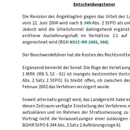
Entscheidungstenor
Die Revision des Angeklagten gegen das Urteil des 
vom 22. Juni 2004 wird nach §
349
Abs. 2 StPO als un
Jedoch wird die Urteilsformel dahingehend ergänzt
erlittene Auslieferungshaft im Verhältnis 1:1 auf
angerechnet wird (BGH
NStZ-RR 2003, 364
).
Der Beschwerdeführer hat die Kosten des Rechtsmittel
Ergänzend bemerkt der Senat: Die Rüge der Verletzung
1 MRK (RB S. 52 - 61) ist mangels bestimmten Vortr
Abs. 2 Satz 2 StPO). Es bleibt offen, ob zwischen de
Februar 2002 das Verfahren verzögert wurde.
Soweit alternativ gerügt wird, das Landgericht habe es
diesen Zeitraum verfügte Einstellung des Verfahrens 
aufzuklären und im Rahmen der Strafzumessung zu b
Vortrag nicht die Voraussetzungen einer zulässigen 
BGHR StPO § 344 Abs. 2 Satz 2 Aufklärungsrüge 6).