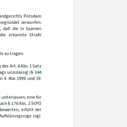
Landgerichts Potsdam
begründet verworfen.
, daß die in Spanien
 die erkannte Strafe
s zu tragen.
 des Art.
6
Abs. 1 Satz
ags unzulässig (§
344
m 4. Mai 1999 und 19.
 unterlassen, eine für
nach §
170
Abs. 2 StPO
ewerten, erfüllt der
Aufklärungsrüge (vgl.