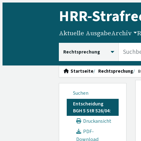
HRR
-Strafre
Aktuelle Ausgabe
Archiv
R
HRRS durchsuchen
Startseite
Rechtsprechung
B
Suchen
Entscheidung
BGH 5 StR 526/04:
Druckansicht
PDF-
Download