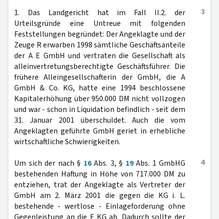
3
1. Das Landgericht hat im Fall II.2. der
Urteilsgründe eine Untreue mit folgenden
Feststellungen begründet: Der Angeklagte und der
Zeuge R erwarben 1998 sämtliche Geschäftsanteile
der A E GmbH und vertraten die Gesellschaft als
alleinvertretungsberechtigte Geschäftsführer. Die
frühere Alleingesellschafterin der GmbH, die A
GmbH & Co. KG, hatte eine 1994 beschlossene
Kapitalerhöhung über 950.000 DM nicht vollzogen
und war - schon in Liquidation befindlich - seit dem
31. Januar 2001 überschuldet. Auch die vom
Angeklagten geführte GmbH geriet in erhebliche
wirtschaftliche Schwierigkeiten.
4
Um sich der nach §
16
Abs. 3, §
19
Abs. 1 GmbHG
bestehenden Haftung in Höhe von 717.000 DM zu
entziehen, trat der Angeklagte als Vertreter der
GmbH am 2. März 2001 die gegen die KG i. L.
bestehende - wertlose - Einlageforderung ohne
Gegenleistung an die F KG ab. Dadurch sollte der