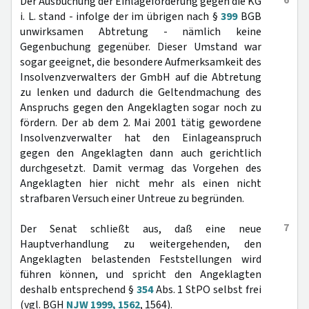
6
Der Ausbuchung der Einlageforderung gegen die KG
i. L. stand - infolge der im übrigen nach §
399
BGB
unwirksamen Abtretung - nämlich keine
Gegenbuchung gegenüber. Dieser Umstand war
sogar geeignet, die besondere Aufmerksamkeit des
Insolvenzverwalters der GmbH auf die Abtretung
zu lenken und dadurch die Geltendmachung des
Anspruchs gegen den Angeklagten sogar noch zu
fördern. Der ab dem 2. Mai 2001 tätig gewordene
Insolvenzverwalter hat den Einlageanspruch
gegen den Angeklagten dann auch gerichtlich
durchgesetzt. Damit vermag das Vorgehen des
Angeklagten hier nicht mehr als einen nicht
strafbaren Versuch einer Untreue zu begründen.
7
Der Senat schließt aus, daß eine neue
Hauptverhandlung zu weitergehenden, den
Angeklagten belastenden Feststellungen wird
führen können, und spricht den Angeklagten
deshalb entsprechend §
354
Abs. 1 StPO selbst frei
(vgl. BGH
NJW 1999, 1562
, 1564).