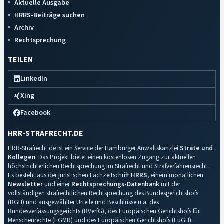
Aktuelle Ausgabe
HRRS-Beiträge suchen
Archiv
Rechtsprechung
TEILEN
LinkedIn
Xing
Facebook
HRR-STRAFRECHT.DE
HRR-Strafrecht.de ist ein Service der Hamburger Anwaltskanzlei
Strate und
Kollegen
. Das Projekt bietet einen kostenlosen Zugang zur aktuellen
höchstrichterlichen Rechtsprechung im Strafrecht und Strafverfahrensrecht.
Es besteht aus der juristischen Fachzeitschrift
HRRS
, einem monatlichen
Newsletter
und einer
Rechtsprechungs-Datenbank
mit der
vollständigen strafrechtlichen Rechtsprechung des Bundesgerichtshofs
(BGH) und ausgewählter Urteile und Beschlüsse u.a. des
Bundesverfassungsgerichts (BVerfG), des Europäischen Gerichtshofs für
Menschenrechte (EGMR) und des Europäischen Gerichtshofs (EuGH).