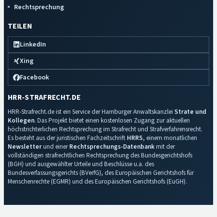
Rechtsprechung
TEILEN
LinkedIn
Xing
Facebook
HRR-STRAFRECHT.DE
HRR-Strafrecht.de ist ein Service der Hamburger Anwaltskanzlei
Strate und
Kollegen
. Das Projekt bietet einen kostenlosen Zugang zur aktuellen
höchstrichterlichen Rechtsprechung im Strafrecht und Strafverfahrensrecht.
Es besteht aus der juristischen Fachzeitschrift
HRRS
, einem monatlichen
Newsletter
und einer
Rechtsprechungs-Datenbank
mit der
vollständigen strafrechtlichen Rechtsprechung des Bundesgerichtshofs
(BGH) und ausgewählter Urteile und Beschlüsse u.a. des
Bundesverfassungsgerichts (BVerfG), des Europäischen Gerichtshofs für
Menschenrechte (EGMR) und des Europäischen Gerichtshofs (EuGH).
Impressum
·
Datenschutz