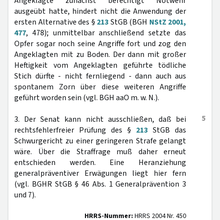
Angeklagte zunächst berechtigt Notwehr
ausgeübt hatte, hindert nicht die Anwendung der
ersten Alternative des §
213
StGB (BGH
NStZ 2001,
477
, 478); unmittelbar anschließend setzte das
Opfer sogar noch seine Angriffe fort und zog den
Angeklagten mit zu Boden. Der dann mit großer
Heftigkeit vom Angeklagten geführte tödliche
Stich dürfte - nicht fernliegend - dann auch aus
spontanem Zorn über diese weiteren Angriffe
geführt worden sein (vgl. BGH aaO m. w. N.).
5
3. Der Senat kann nicht ausschließen, daß bei
rechtsfehlerfreier Prüfung des §
213
StGB das
Schwurgericht zu einer geringeren Strafe gelangt
wäre. Über die Straffrage muß daher erneut
entschieden werden. Eine Heranziehung
generalpräventiver Erwägungen liegt hier fern
(vgl. BGHR StGB § 46 Abs. 1 Generalprävention 3
und 7).
HRRS-Nummer:
HRRS 2004 Nr. 450