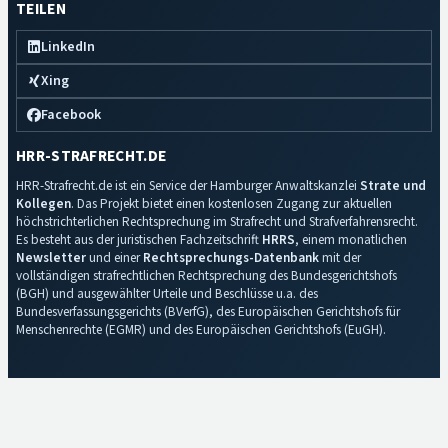
TEILEN
LinkedIn
Xing
Facebook
HRR-STRAFRECHT.DE
HRR-Strafrecht.de ist ein Service der Hamburger Anwaltskanzlei
Strate und
Kollegen
. Das Projekt bietet einen kostenlosen Zugang zur aktuellen
höchstrichterlichen Rechtsprechung im Strafrecht und Strafverfahrensrecht.
Es besteht aus der juristischen Fachzeitschrift
HRRS
, einem monatlichen
Newsletter
und einer
Rechtsprechungs-Datenbank
mit der
vollständigen strafrechtlichen Rechtsprechung des Bundesgerichtshofs
(BGH) und ausgewählter Urteile und Beschlüsse u.a. des
Bundesverfassungsgerichts (BVerfG), des Europäischen Gerichtshofs für
Menschenrechte (EGMR) und des Europäischen Gerichtshofs (EuGH).
Impressum
·
Datenschutz