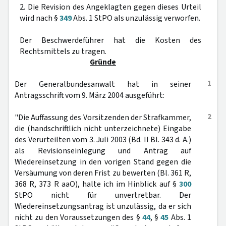
2. Die Revision des Angeklagten gegen dieses Urteil
wird nach §
349
Abs. 1 StPO als unzulässig verworfen.
Der Beschwerdeführer hat die Kosten des
Rechtsmittels zu tragen.
Gründe
1
Der Generalbundesanwalt hat in seiner
Antragsschrift vom 9. März 2004 ausgeführt:
2
"Die Auffassung des Vorsitzenden der Strafkammer,
die (handschriftlich nicht unterzeichnete) Eingabe
des Verurteilten vom 3. Juli 2003 (Bd. II Bl. 343 d. A.)
als Revisionseinlegung und Antrag auf
Wiedereinsetzung in den vorigen Stand gegen die
Versäumung von deren Frist zu bewerten (Bl. 361 R,
368 R, 373 R aaO), halte ich im Hinblick auf §
300
StPO nicht für unvertretbar. Der
Wiedereinsetzungsantrag ist unzulässig, da er sich
nicht zu den Voraussetzungen des §
44
, §
45
Abs. 1