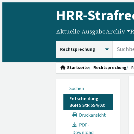
HRR
-Strafre
Aktuelle Ausgabe
Archiv
R
HRRS durchsuchen
Startseite
Rechtsprechung
B
Suchen
Entscheidung
BGH 5 StR 554/03:
Druckansicht
PDF-
Download