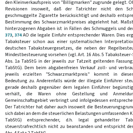
den Kleinverkaufspreis von "Billigmarken" zugrunde gelegt. O
Revisionen insoweit, daß der Tatrichter nicht den Sch
geschmuggelte Zigarette berücksichtigt und deshalb entspr
Bestimmung des Schwarzmarktpreises abgelehnt hat. Maßst
hinterzogenen Abgaben ist in Fällen des Schmuggels und de
373
,
374
AO die legale Einfuhr entsprechender Waren. Dies ergi
Tabaksteuer schon aus einer systematischen Interpretatio
deutschen Tabaksteuergesetzes, die neben der Regelbeste
Mindestbesteuerung vorsehen (vgl. Art. 16 Abs. 5 Tabaksteuer-S
Abs. 1a TabStG in der jeweils zur Tatzeit geltenden Fassung;
TabStG). Dem beim abgabenfreien Verkauf zoll- und verbrau
jeweils erzielten "Schwarzmarktpreis" kommt in die
Bedeutung zu. Anderenfalls würde der illegale Einführer steu
gerade deshalb gegenüber dem legalen Einführer begünstigt
verhält, die Waren ohne Gestellung und Anmeldu
Gemeinschaftsgebiet verbringt und infolgedessen entsprechen
Der Tatrichter hat daher auch insoweit die Besteuerungsgrun
sich dabei an dem die steuerlichen Belastungen umfassenden K
TabStG) entsprechender, d.h. legal gehandelter Taba
steuerstrafrechtlich nicht zu beanstanden und entspricht 