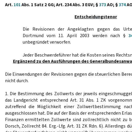
Art.
101
Abs. 1 Satz 2 GG; Art. 234 Abs. 3 EGV; §
373
AO; §
374
A
Entscheidungstenor
Die Revisionen der Angeklagten gegen das Urte
Dortmund vom 11. April 2003 werden nach §
3
unbegründet verworfen.
Jeder Beschwerdeführer hat die Kosten seines Rechtsm
Ergänzend zu den Ausführungen des Generalbundesanwal
Die Einwendungen der Revisionen gegen die steuerlichen Ber
nicht durch.
1. Die Bestimmung des Zollwerts der jeweils eingeschmugge
das Landgericht entsprechend Art. 31 Abs. 1 ZK vorgenom
zutreffend die Möglichkeit einer Zollwertbestimmung nac
ausgeschlossen hat. Die auf der Basis der entsprechenden Erla
Finanzen ermittelten Zollwerte sind zollrechtlich nicht zu b
Dorsch, Zollrecht 84. Erg.-Lfg. Art. 31 ZK Rdn. 6). Allerdings 