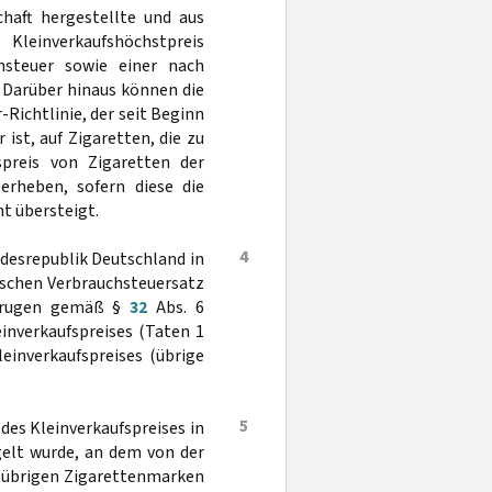
chaft hergestellte und aus
leinverkaufshöchstpreis
chsteuer sowie einer nach
 Darüber hinaus können die
Richtlinie, der seit Beginn
ist, auf Zigaretten, die zu
spreis von Zigaretten der
 erheben, sofern diese die
t übersteigt.
4
desrepublik Deutschland in
schen Verbrauchsteuersatz
betrugen gemäß §
32
Abs. 6
inverkaufspreises (Taten 1
einverkaufspreises (übrige
5
des Kleinverkaufspreises in
gelt wurde, an dem von der
n übrigen Zigarettenmarken