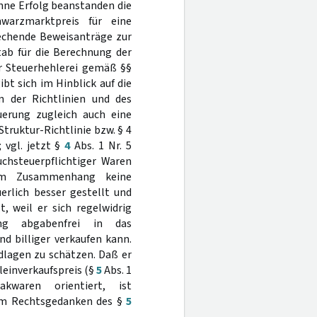
hne Erfolg beanstanden die
warzmarktpreis für eine
echende Beweisanträge zur
ab für die Berechnung der
r Steuerhehlerei gemäß §§
bt sich im Hinblick auf die
n der Richtlinien und des
uerung zugleich auch eine
truktur-Richtlinie bzw. § 4
 vgl. jetzt §
4
Abs. 1 Nr. 5
chsteuerpflichtiger Waren
sem Zusammenhang keine
erlich besser gestellt und
, weil er sich regelwidrig
ng abgabenfrei in das
d billiger verkaufen kann.
dlagen zu schätzen. Daß er
leinverkaufspreis (§
5
Abs. 1
kwaren orientiert, ist
dem Rechtsgedanken des §
5