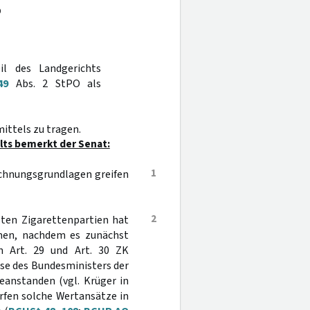
O
il des Landgerichts
49
Abs. 2 StPO als
ittels zu tragen.
ts bemerkt der Senat:
1
echnungsgrundlagen greifen
2
lten Zigarettenpartien hat
men, nachdem es zunächst
h Art. 29 und Art. 30 ZK
sse des Bundesministers der
eanstanden (vgl. Krüger in
dürfen solche Wertansätze in