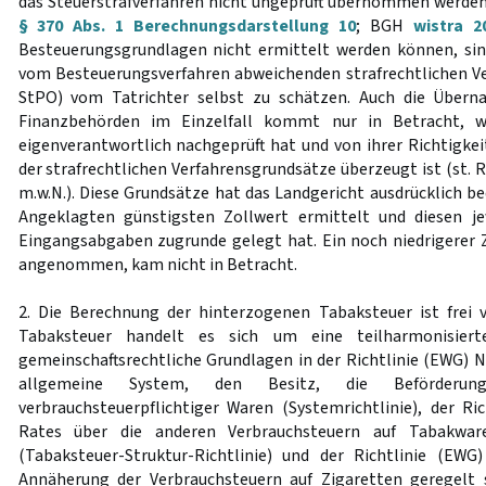
das Steuerstrafverfahren nicht ungeprüft übernommen werden
§ 370 Abs. 1 Berechnungsdarstellung 10
; BGH
wistra 2
Besteuerungsgrundlagen nicht ermittelt werden können, sin
vom Besteuerungsverfahren abweichenden strafrechtlichen V
StPO) vom Tatrichter selbst zu schätzen. Auch die Übern
Finanzbehörden im Einzelfall kommt nur in Betracht, w
eigenverantwortlich nachgeprüft hat und von ihrer Richtigke
der strafrechtlichen Verfahrensgrundsätze überzeugt ist (st. Rs
m.w.N.). Diese Grundsätze hat das Landgericht ausdrücklich be
Angeklagten günstigsten Zollwert ermittelt und diesen j
Eingangsabgaben zugrunde gelegt hat. Ein noch niedrigerer Z
angenommen, kam nicht in Betracht.
2. Die Berechnung der hinterzogenen Tabaksteuer ist frei 
Tabaksteuer handelt es sich um eine teilharmonisierte
gemeinschaftsrechtliche Grundlagen in der Richtlinie (EWG) N
allgemeine System, den Besitz, die Beförderu
verbrauchsteuerpflichtiger Waren (Systemrichtlinie), der Ric
Rates über die anderen Verbrauchsteuern auf Tabakwar
(Tabaksteuer-Struktur-Richtlinie) und der Richtlinie (EWG
Annäherung der Verbrauchsteuern auf Zigaretten geregelt 