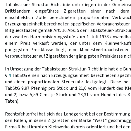
Tabaksteuer-Struktur-Richtlinie unterliegen in der Gemeins
Drittländern eingeführte Zigaretten einer nach dem K
einschließlich Zölle berechneten proportionalen Verbrau
Erzeugungseinheit berechneten spezifischen Verbrauchsteuer.
Mitgliedstaaten gemäß Art. 16 Abs. 5 der Tabaksteuer-Struktur-
der zweiten Harmonisierungsstufe zum 1. Juli 1978 anwendbar 
einem Preis verkauft werden, der unter dem Kleinverkauf
gängigsten Preisklasse liegt, eine Mindestverbrauchsteuer
Verbrauchsteuer auf Zigaretten der gängigsten Preisklasse nich
In Umsetzung der Tabaksteuer-Struktur-Richtlinie hat die Bun
§
4
TabStG einen nach Erzeugungseinheit berechneten spezifi
und einen proportionalen Steuersatz festgelegt. Diese 
TabStG 9,97 Pfennig pro Stück und 21,6 vom Hundert des Kle
und 2) bzw. 5,59 Cent je Stück und 23,31 vom Hundert des Kl
Taten).
Rechtsfehlerfrei hat sich das Landgericht bei der Bestimmung 
den Fällen, in denen Zigaretten der Marke "West" geschmug
Firma R bestimmten Kleinverkaufspreis orientiert und bei de