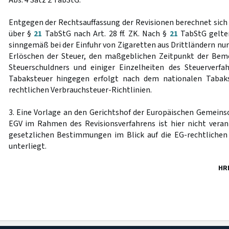
Abs. 4 Satz 2 TabStG.
Entgegen der Rechtsauffassung der Revisionen berechnet sich 
über §
21
TabStG nach Art. 28 ff. ZK. Nach §
21
TabStG gelten 
sinngemäß bei der Einfuhr von Zigaretten aus Drittländern nur
Erlöschen der Steuer, den maßgeblichen Zeitpunkt der Beme
Steuerschuldners und einiger Einzelheiten des Steuerverfa
Tabaksteuer hingegen erfolgt nach dem nationalen Tabak
rechtlichen Verbrauchsteuer-Richtlinien.
3. Eine Vorlage an den Gerichtshof der Europäischen Gemeinsc
EGV im Rahmen des Revisionsverfahrens ist hier nicht veran
gesetzlichen Bestimmungen im Blick auf die EG-rechtlichen
unterliegt.
HR