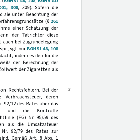
 (
BGHSt 48, 108
;
BGHR AO
001, 308
, 309). Sofern die
d sie unter Beachtung der
erfahrensgrundsätze (§
261
ahme einer Schätzung der
enn der Tatrichter diese
it auch bei Zugrundelegung
pr., vgl. nur
BGHSt 48, 108
dacht, indem es den für die
eweils der Berechnung der
ollwert der Zigaretten als
3
von Rechtsfehlern. Bei der
 Verbrauchsteuer, deren
r. 92/12 des Rates über das
ng und die Kontrolle
htlinie (EG) Nr. 95/59 des
en als die Umsatzsteuer
) Nr. 92/79 des Rates zur
sind. Gemäß Art. 8 Abs. 1