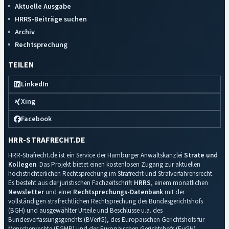
Aktuelle Ausgabe
HRRS-Beiträge suchen
Archiv
Rechtsprechung
TEILEN
LinkedIn
Xing
Facebook
HRR-STRAFRECHT.DE
HRR-Strafrecht.de ist ein Service der Hamburger Anwaltskanzlei
Strate und
Kollegen
. Das Projekt bietet einen kostenlosen Zugang zur aktuellen
höchstrichterlichen Rechtsprechung im Strafrecht und Strafverfahrensrecht.
Es besteht aus der juristischen Fachzeitschrift
HRRS
, einem monatlichen
Newsletter
und einer
Rechtsprechungs-Datenbank
mit der
vollständigen strafrechtlichen Rechtsprechung des Bundesgerichtshofs
(BGH) und ausgewählter Urteile und Beschlüsse u.a. des
Bundesverfassungsgerichts (BVerfG), des Europäischen Gerichtshofs für
Menschenrechte (EGMR) und des Europäischen Gerichtshofs (EuGH).