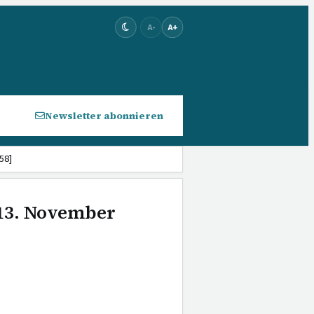
A-
A+
Newsletter abonnieren
58]
 13. November