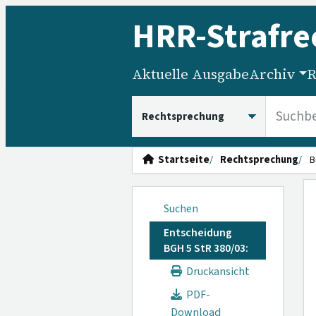
HRR
-Strafre
Aktuelle Ausgabe
Archiv
R
HRRS durchsuchen
Startseite
Rechtsprechung
B
Suchen
Entscheidung
BGH 5 StR 380/03:
Druckansicht
PDF-
Download