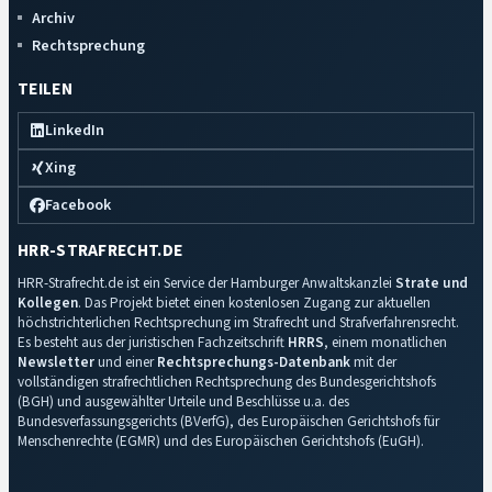
Archiv
Rechtsprechung
TEILEN
LinkedIn
Xing
Facebook
HRR-STRAFRECHT.DE
HRR-Strafrecht.de ist ein Service der Hamburger Anwaltskanzlei
Strate und
Kollegen
. Das Projekt bietet einen kostenlosen Zugang zur aktuellen
höchstrichterlichen Rechtsprechung im Strafrecht und Strafverfahrensrecht.
Es besteht aus der juristischen Fachzeitschrift
HRRS
, einem monatlichen
Newsletter
und einer
Rechtsprechungs-Datenbank
mit der
vollständigen strafrechtlichen Rechtsprechung des Bundesgerichtshofs
(BGH) und ausgewählter Urteile und Beschlüsse u.a. des
Bundesverfassungsgerichts (BVerfG), des Europäischen Gerichtshofs für
Menschenrechte (EGMR) und des Europäischen Gerichtshofs (EuGH).