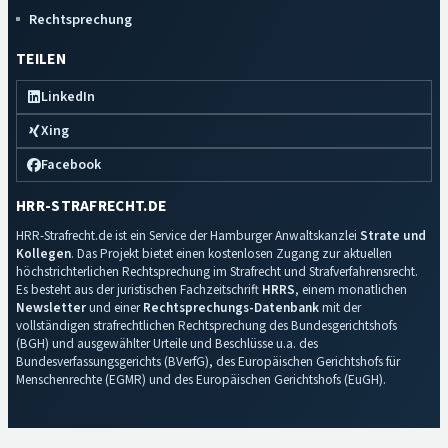
Rechtsprechung
TEILEN
LinkedIn
Xing
Facebook
HRR-STRAFRECHT.DE
HRR-Strafrecht.de ist ein Service der Hamburger Anwaltskanzlei
Strate und
Kollegen
. Das Projekt bietet einen kostenlosen Zugang zur aktuellen
höchstrichterlichen Rechtsprechung im Strafrecht und Strafverfahrensrecht.
Es besteht aus der juristischen Fachzeitschrift
HRRS
, einem monatlichen
Newsletter
und einer
Rechtsprechungs-Datenbank
mit der
vollständigen strafrechtlichen Rechtsprechung des Bundesgerichtshofs
(BGH) und ausgewählter Urteile und Beschlüsse u.a. des
Bundesverfassungsgerichts (BVerfG), des Europäischen Gerichtshofs für
Menschenrechte (EGMR) und des Europäischen Gerichtshofs (EuGH).
Impressum
·
Datenschutz