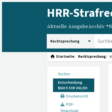
HRR
-Strafre
Aktuelle Ausgabe
Archiv
R
HRRS durchsuchen
Startseite
Rechtsprechung
B
Suchen
Entscheidung
BGH 5 StR 341/03:
Druckansicht
PDF-
Download