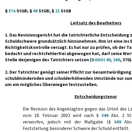
§
57a
StGB; §
46
StGB; §
21
StGB
Leitsatz des Bearbeiters
1. Das Revisionsgericht hat die tatrichterliche Entscheidung
Schuldschwere grundsätzlich hinzunehmen. Ihm ist eine ins
Richtigkeitskontrolle versagt. Es hat nur zu prüfen, ob der T
bedacht und rechtsfehlerfrei abgewogen hat, darf seine Wert
Stelle derjenigen des Tatrichters setzen (
BGHSt 40, 360
, 370)
2. Der Tatrichter genügt seiner Pflicht zur Gesamtwürdigung 
schuldmindernden und schulderhöhenden Umstände nur sum
um ein mögliches Überwiegen festzustellen.
Entscheidungstenor
Die Revision des Angeklagten gegen das Urteil des 
vom 18. Februar 2003 wird nach §
349
Abs. 2 St
verworfen, jedoch mit der Maßgabe (§
349
Abs.
Feststellung besonderer Schwere der Schuld entfällt.