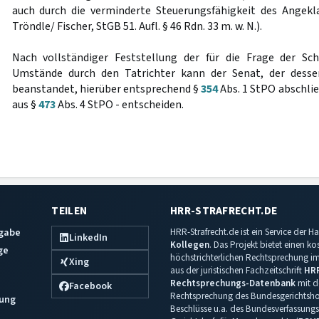
auch durch die verminderte Steuerungsfähigkeit des Angekl
Tröndle/ Fischer, StGB 51. Aufl. § 46 Rdn. 33 m. w. N.).
Nach vollständiger Feststellung der für die Frage der S
Umstände durch den Tatrichter kann der Senat, der dess
beanstandet, hierüber entsprechend §
354
Abs. 1 StPO abschli
aus §
473
Abs. 4 StPO - entscheiden.
TEILEN
HRR-STRAFRECHT.DE
sgabe
HRR-Strafrecht.de ist ein Service der
LinkedIn
Kollegen
. Das Projekt bietet einen k
ge
höchstrichterlichen Rechtsprechung im 
Xing
aus der juristischen Fachzeitschrift
HR
Rechtsprechungs-Datenbank
mit de
Facebook
Rechtsprechung des Bundesgerichtshof
ung
Beschlüsse u.a. des Bundesverfassungs