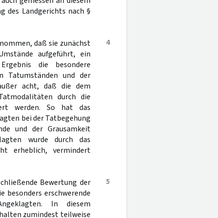
h auch gemessen an diesem
g des Landgerichts nach §
4
enommen, daß sie zunächst
Umstände aufgeführt, ein
Ergebnis die besondere
den Tatumständen und der
 außer acht, daß die dem
Tatmodalitäten durch die
viert werden. So hat das
lagten bei der Tatbegehung
nde und der Grausamkeit
eklagten wurde durch das
ht erheblich, vermindert
5
schließende Bewertung der
die besonders erschwerende
Angeklagten. In diesem
alten zumindest teilweise