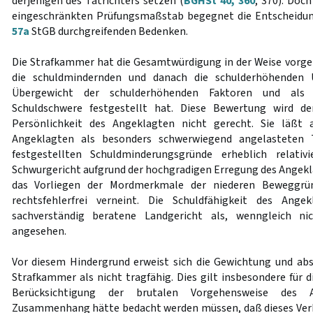
derjenigen des Tatrichters setzen (
BGHSt 40, 360
, 370). Doc
eingeschränkten Prüfungsmaßstab begegnet die Entscheidun
57a
StGB durchgreifenden Bedenken.
Die Strafkammer hat die Gesamtwürdigung in der Weise vorg
die schuldmindernden und danach die schulderhöhenden 
Übergewicht der schulderhöhenden Faktoren und als 
Schuldschwere festgestellt hat. Diese Bewertung wird 
Persönlichkeit des Angeklagten nicht gerecht. Sie läßt
Angeklagten als besonders schwerwiegend angelasteten 
festgestellten Schuldminderungsgründe erheblich relati
Schwurgericht aufgrund der hochgradigen Erregung des Angek
das Vorliegen der Mordmerkmale der niederen Beweggrü
rechtsfehlerfrei verneint. Die Schuldfähigkeit des Ang
sachverständig beratene Landgericht als, wenngleich nic
angesehen.
Vor diesem Hindergrund erweist sich die Gewichtung und ab
Strafkammer als nicht tragfähig. Dies gilt insbesondere für 
Berücksichtigung der brutalen Vorgehensweise des 
Zusammenhang hätte bedacht werden müssen, daß dieses Verh