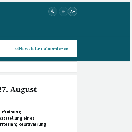
A-
A+
Newsletter abonnieren
27. August
Aufreihung
ststellung eines
iterien; Relativierung