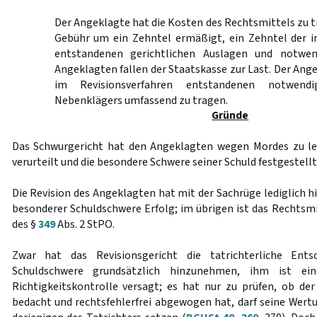
Der Angeklagte hat die Kosten des Rechtsmittels zu tr
Gebühr um ein Zehntel ermäßigt, ein Zehntel der i
entstandenen gerichtlichen Auslagen und notwe
Angeklagten fallen der Staatskasse zur Last. Der Ange
im Revisionsverfahren entstandenen notwend
Nebenklägers umfassend zu tragen.
Gründe
Das Schwurgericht hat den Angeklagten wegen Mordes zu leb
verurteilt und die besondere Schwere seiner Schuld festgestellt
Die Revision des Angeklagten hat mit der Sachrüge lediglich hi
besonderer Schuldschwere Erfolg; im übrigen ist das Rechtsm
des §
349
Abs. 2 StPO.
Zwar hat das Revisionsgericht die tatrichterliche Ent
Schuldschwere grundsätzlich hinzunehmen, ihm ist ei
Richtigkeitskontrolle versagt; es hat nur zu prüfen, ob de
bedacht und rechtsfehlerfrei abgewogen hat, darf seine Wertu