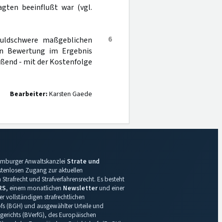
agten beeinflußt war (vgl.
6
chuldschwere maßgeblichen
en Bewertung im Ergebnis
eßend - mit der Kostenfolge
Bearbeiter:
Karsten Gaede
 Hamburger Anwaltskanzlei
Strate und
ostenlosen Zugang zur aktuellen
Strafrecht und Strafverfahrensrecht. Es besteht
RS
, einem monatlichen
Newsletter
und einer
r vollständigen strafrechtlichen
s (BGH) und ausgewählter Urteile und
gerichts (BVerfG), des Europäischen