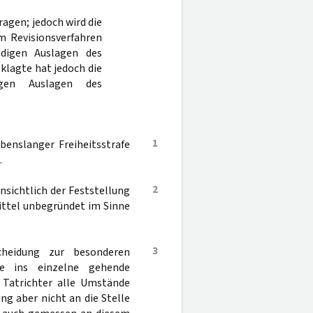
agen; jedoch wird die
m Revisionsverfahren
ndigen Auslagen des
klagte hat jedoch die
igen Auslagen des
1
enslanger Freiheitsstrafe
.
2
nsichtlich der Feststellung
ittel unbegründet im Sinne
3
scheidung zur besonderen
ne ins einzelne gehende
r Tatrichter alle Umstände
ng aber nicht an die Stelle