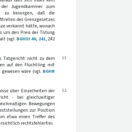
 Daraus läßt sich indes kein
ng der Jugendkammer zum
t zu besorgen, daß die
fttreten des Grenzgesetzes
nze verkannt hätte, wonach
lls um den Preis der Tötung
alt (vgl.
BGHSt 40, 241
, 242
11
s Tatgericht nicht zu dem
en auf den Flüchtling mit
t gewesen wäre (vgl.
BGHR
12
isse über Einzelheiten der
cht - bei gleichzeitiger
gleichmäßigen Bewegungen
ststellungen zur Position
hm etwa einen Treffer des
sichtlich rechtsfehlerfrei.