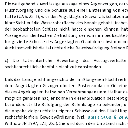
Die weitgehend zuverlässige Aussage eines Augenzeugen, der 
Fluchtvorgang und die Schüsse aus einer Entfernung von e
hatte (UA S. 22 ff.), wies den Angeklagten G zwar als Schützen a
klare Sicht auf die Wasseroberfläche des Kanals gehabt, insb
der beobachteten Schüsse nicht hatte einsehen können, ha
Aussage zur identischen Zielrichtung der von ihm beobachte
für gezielte Schüsse des Angeklagten G auf den schwimmen
Auch insoweit ist die tatrichterliche Beweiswürdigung frei von 
c) Die tatrichterliche Bewertung des Aussageverhalt
sachlichrechtlich ebenfalls nicht zu beanstanden.
Daß das Landgericht angesichts der mißlungenen Fluchtverh
dem Angeklagten G zugeordneten Postensoldaten Gö eine e
dieses Angeklagten bei seinen Vernehmungen unmittelbar 
möglich gehalten hat, er könne in dieser Situation bestrebt g
besonders strikte Befolgung der Befehlslage zu bekunden, un
die Abgabe zielgerichteter eigener Schüsse auf den Flüchtlin
rechtsfehlerfreie Beweiswürdigung (vgl.
BGHR StGB § 24 Ab
Willnow JR 1997, 221, 225). Sie wird durch den Umstand nicht e