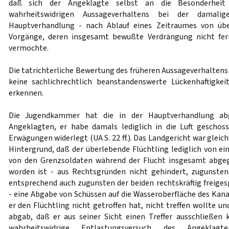
daß sich der Angeklagte selbst an die Besonderheit
wahrheitswidrigen Aussageverhaltens bei der damal
Hauptverhandlung - nach Ablauf eines Zeitraumes von üb
Vorgänge, deren insgesamt bewußte Verdrängung nicht fern
vermochte.
Die tatrichterliche Bewertung des früheren Aussageverhaltens
keine sachlichrechtlich beanstandenswerte Lückenhaftigkei
erkennen.
Die Jugendkammer hat die in der Hauptverhandlung ab
Angeklagten, er habe damals lediglich in die Luft geschoss
Erwägungen widerlegt (UA S. 22 ff.). Das Landgericht war glei
Hintergrund, daß der überlebende Flüchtling lediglich von ei
von den Grenzsoldaten während der Flucht insgesamt abge
worden ist - aus Rechtsgründen nicht gehindert, zugunste
entsprechend auch zugunsten der beiden rechtskräftig freig
- eine Abgabe von Schüssen auf die Wasseroberfläche des Ka
er den Flüchtling nicht getroffen hat, nicht treffen wollte un
abgab, daß er aus seiner Sicht einen Treffer ausschließen
wahrheitswidrige Entlastungsversuch des Angeklag