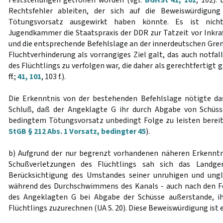
Feststellungen getroffen worden (vgl.
BGHSt 41, 101
, 102).
Rechtsfehler ableiten, der sich auf die Beweiswürdigu
Tötungsvorsatz ausgewirkt haben könnte. Es ist nich
Jugendkammer die Staatspraxis der DDR zur Tatzeit vor Inkra
und die entsprechende Befehlslage an der innerdeutschen Gre
Fluchtverhinderung als vorrangiges Ziel galt, das auch notfa
des Flüchtlings zu verfolgen war, die daher als gerechtfertigt g
ff.;
41, 101
, 103 f.).
Die Erkenntnis von der bestehenden Befehlslage nötigte da
Schluß, daß der Angeklagte G ihr durch Abgabe von Schüss
bedingtem Tötungsvorsatz unbedingt Folge zu leisten berei
StGB § 212 Abs. 1 Vorsatz, bedingter 45
).
b) Aufgrund der nur begrenzt vorhandenen näheren Erkenntn
Schußverletzungen des Flüchtlings sah sich das Landgeri
Berücksichtigung des Umstandes seiner unruhigen und un
während des Durchschwimmens des Kanals - auch nach den Fe
des Angeklagten G bei Abgabe der Schüsse außerstande, i
Flüchtlings zuzurechnen (UA S. 20). Diese Beweiswürdigung ist er