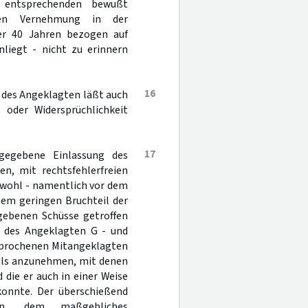
 entsprechenden bewußt
igen Vernehmung in der
er 40 Jahren bezogen auf
liegt - nicht zu erinnern
16
 des Angeklagten läßt auch
t oder Widersprüchlichkeit
17
gegebene Einlassung des
en, mit rechtsfehlerfreien
chwohl - namentlich vor dem
nem geringen Bruchteil der
gebenen Schüsse getroffen
n des Angeklagten G - und
esprochenen Mitangeklagten
nals anzunehmen, mit denen
d die er auch in einer Weise
 konnte. Der überschießend
ten, dem maßgebliches