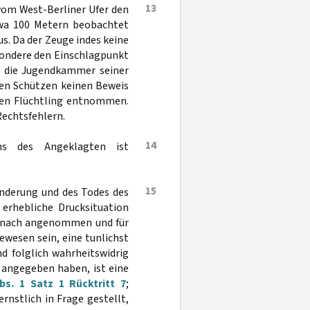
13
vom West-Berliner Ufer den
twa 100 Metern beobachtet
us. Da der Zeuge indes keine
esondere den Einschlagpunkt
t die Jugendkammer seiner
ten Schützen keinen Beweis
den Flüchtling entnommen.
Rechtsfehlern.
14
ens des Angeklagten ist
15
inderung und des Todes des
rhebliche Drucksituation
danach angenommen und für
ewesen sein, eine tunlichst
d folglich wahrheitswidrig
g angegeben haben, ist eine
s. 1 Satz 1 Rücktritt 7
;
rnstlich in Frage gestellt,