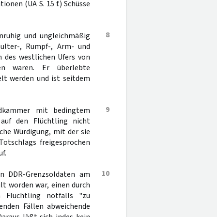
onen (UA S. 15 f.) Schüsse
8
unruhig und ungleichmäßig
lter-, Rumpf-, Arm- und
n des westlichen Ufers von
len waren. Er überlebte
elt werden und ist seitdem
9
endkammer mit bedingtem
uf den Flüchtling nicht
che Würdigung, mit der sie
Totschlags freigesprochen
f.
10
den DDR-Grenzsoldaten am
ilt worden war, einen durch
Flüchtling notfalls "zu
henden Fällen abweichende