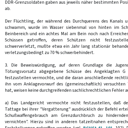
DDR-Grenzsoldaten gaben aus jeweils näher bestimmten Positi
ab.
Der Flüchtling, der während des Durchquerens des Kanals 
schwamm, wurde im Wasser siebenmal von hinten im Schu
Beinbereich und ein achtes Mal am Bein noch nach Erreiche
Schüssen getroffen, deren Schützen nicht festzustel
schwerverletzt, mußte etwa ein Jahr lang stationär behand
verletzungsbedingt zu 70 % schwerbehindert.
3. Die Beweiswürdigung, auf deren Grundlage die Jug
Tötungsvorsatz abgegebene Schüsse des Angeklagten G a
festzustellen vermochte, und die daran anschließende rechtli
ihn vom Anklagevorwurf des (gemeinschaftlich) versuchten 
hat, weisen keine durchgreifenden sachlichrechtlichen Fehler au
a) Das Landgericht vermochte nicht festzustellen, daß 
Tattage bei ihrer "Vergatterung" ausdrücklich der Befehl erte
Schußwaffengebrauch am Grenzdurchbruch zu hindernden 
vernichten". Hierzu sind in anderen tatzeitnahen entsprec