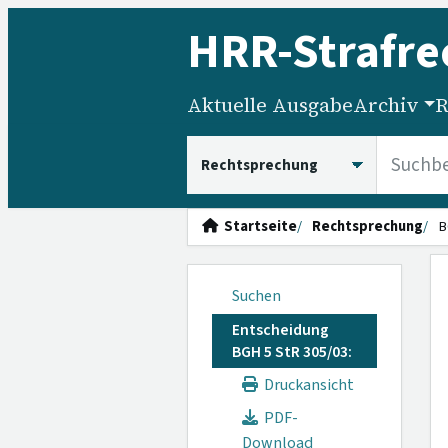
HRR
-Strafre
Aktuelle Ausgabe
Archiv
R
HRRS durchsuchen
Startseite
Rechtsprechung
B
Suchen
Entscheidung
BGH 5 StR 305/03:
Druckansicht
PDF-
Download