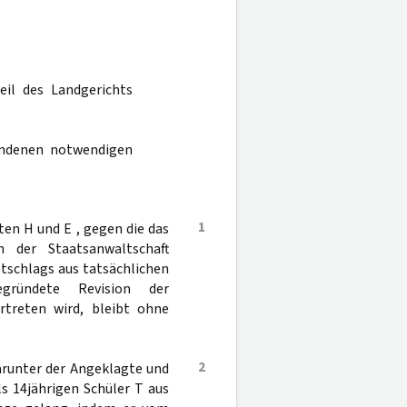
eil des Landgerichts
andenen notwendigen
1
en H und E , gegen die das
 der Staatsanwaltschaft
otschlags aus tatsächlichen
gründete Revision der
rtreten wird, bleibt ohne
2
darunter der Angeklagte und
s 14jährigen Schüler T aus