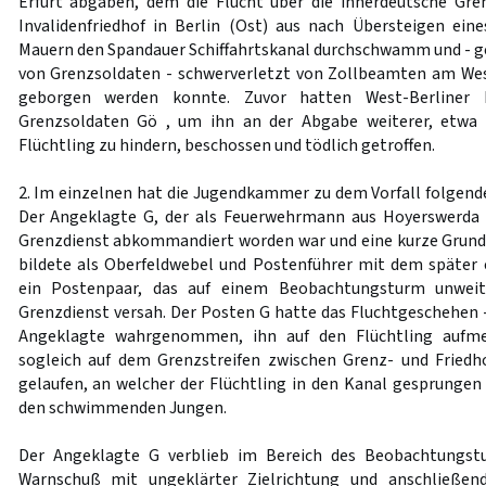
Erfurt abgaben, dem die Flucht über die innerdeutsche Gr
Invalidenfriedhof in Berlin (Ost) aus nach Übersteigen ei
Mauern den Spandauer Schiffahrtskanal durchschwamm und - ge
von Grenzsoldaten - schwerverletzt von Zollbeamten am Wes
geborgen werden konnte. Zuvor hatten West-Berliner 
Grenzsoldaten Gö , um ihn an der Abgabe weiterer, etwa 
Flüchtling zu hindern, beschossen und tödlich getroffen.
2. Im einzelnen hat die Jugendkammer zu dem Vorfall folgende
Der Angeklagte G, der als Feuerwehrmann aus Hoyerswerda
Grenzdienst abkommandiert worden war und eine kurze Grund
bildete als Oberfeldwebel und Postenführer mit dem später
ein Postenpaar, das auf einem Beobachtungsturm unweit
Grenzdienst versah. Der Posten G hatte das Fluchtgeschehen -
Angeklagte wahrgenommen, ihn auf den Flüchtling auf
sogleich auf dem Grenzstreifen zwischen Grenz- und Friedh
gelaufen, an welcher der Flüchtling in den Kanal gesprungen 
den schwimmenden Jungen.
Der Angeklagte G verblieb im Bereich des Beobachtungst
Warnschuß mit ungeklärter Zielrichtung und anschließe