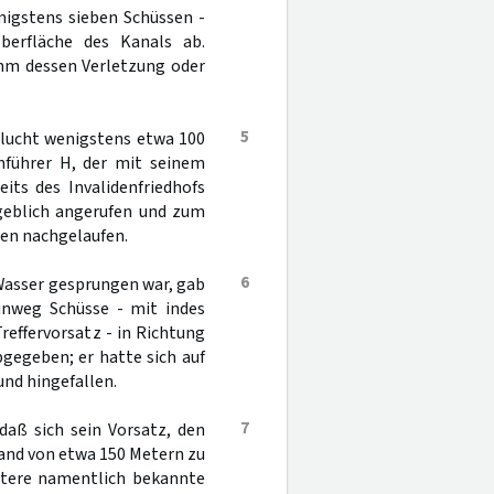
igstens sieben Schüssen -
berfläche des Kanals ab.
hm dessen Verletzung oder
5
Flucht wenigstens etwa 100
nführer H, der mit seinem
its des Invalidenfriedhofs
rgeblich angerufen und zum
en nachgelaufen.
6
Wasser gesprungen war, gab
inweg Schüsse - mit indes
reffervorsatz - in Richtung
gegeben; er hatte sich auf
und hingefallen.
7
aß sich sein Vorsatz, den
stand von etwa 150 Metern zu
itere namentlich bekannte