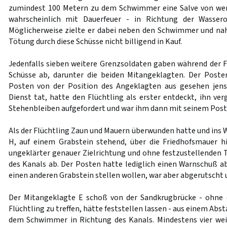
zumindest 100 Metern zu dem Schwimmer eine Salve von wen
wahrscheinlich mit Dauerfeuer - in Richtung der Wassero
Möglicherweise zielte er dabei neben den Schwimmer und na
Tötung durch diese Schüsse nicht billigend in Kauf.
Jedenfalls sieben weitere Grenzsoldaten gaben während der 
Schüsse ab, darunter die beiden Mitangeklagten. Der Poste
Posten von der Position des Angeklagten aus gesehen jense
Dienst tat, hatte den Flüchtling als erster entdeckt, ihn ve
Stehenbleiben aufgefordert und war ihm dann mit seinem Post
Als der Flüchtling Zaun und Mauern überwunden hatte und ins 
H, auf einem Grabstein stehend, über die Friedhofsmauer h
ungeklärter genauer Zielrichtung und ohne festzustellenden T
des Kanals ab. Der Posten hatte lediglich einen Warnschuß ab
einen anderen Grabstein stellen wollen, war aber abgerutscht 
Der Mitangeklagte E schoß von der Sandkrugbrücke - ohne d
Flüchtling zu treffen, hätte feststellen lassen - aus einem Ab
dem Schwimmer in Richtung des Kanals. Mindestens vier we