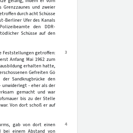
enze gelang, indem er vom
nes Grenzzaunes und zweier
troffen durch acht Schüsse
t-Berliner Ufer des Kanals
Polizeibeamte den DDR-
tödlicher Schüsse auf den
3
 Feststellungen getroffen:
 erst Anfang Mai 1962 zum
ausbildung erhalten hatte,
 erschossenen Gefreiten Gö
 der Sandkrugbrücke den
 unwiderlegt - eher als der
merksam gemacht und war
ofsmauer bis zu der Stelle
war. Von dort schoß er auf
4
urms, gab von dort einen
nd bei einem Abstand von