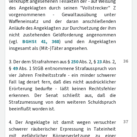
verknüpft angesehenen Teilakten der - auf Weisung
des Angeklagten durch seinen "Vollstrecker" Z
vorgenommenen - Gewaltausübung unter
Waffeneinsatz und der daran anschließenden
Anläufe des Angeklagten zur Durchsetzung der ihm
nicht zustehenden Geldforderung angenommen
(vgl.
BGHSt 41, 368
) und den Angeklagten
insgesamt als (Mit-)Täter angesehen.
36
3. Der dem Strafrahmen aus §
250
Abs. 2, §
23
Abs. 2,
§
49
Abs. 1 StGB entnommene Strafausspruch von
vier Jahren Freiheitsstrafe - ein minder schwerer
Fall lag derart fern, daß dies nicht ausdrücklicher
Erörterung bedurfte - läßt keinen Rechtsfehler
erkennen. Der Senat schließt aus, daß die
Strafzumessung von dem weiteren Schuldspruch
beeinflußt worden ist.
37
4. Der Angeklagte ist damit wegen versuchter
schwerer räuberischer Erpressung in Tateinheit
mit gefährlicher Körperverletzung zu einer