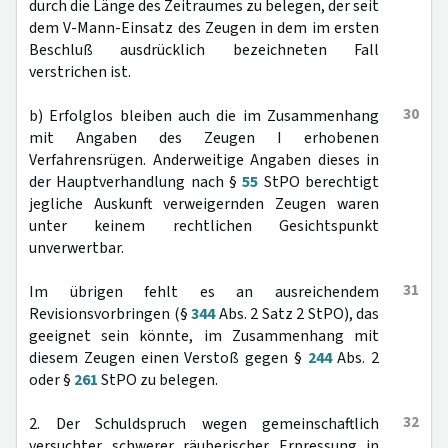
durch die Länge des Zeitraumes zu belegen, der seit
dem V-Mann-Einsatz des Zeugen in dem im ersten
Beschluß ausdrücklich bezeichneten Fall
verstrichen ist.
30
b) Erfolglos bleiben auch die im Zusammenhang
mit Angaben des Zeugen I erhobenen
Verfahrensrügen. Anderweitige Angaben dieses in
der Hauptverhandlung nach §
55
StPO berechtigt
jegliche Auskunft verweigernden Zeugen waren
unter keinem rechtlichen Gesichtspunkt
unverwertbar.
31
Im übrigen fehlt es an ausreichendem
Revisionsvorbringen (§
344
Abs. 2 Satz 2 StPO), das
geeignet sein könnte, im Zusammenhang mit
diesem Zeugen einen Verstoß gegen §
244
Abs. 2
oder §
261
StPO zu belegen.
32
2. Der Schuldspruch wegen gemeinschaftlich
versuchter schwerer räuberischer Erpressung in