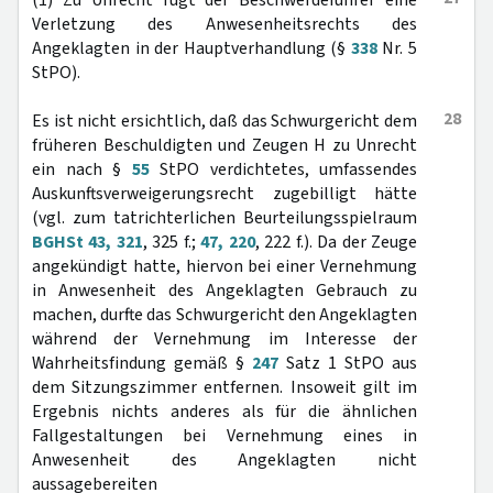
(1) Zu Unrecht rügt der Beschwerdeführer eine
Verletzung des Anwesenheitsrechts des
Angeklagten in der Hauptverhandlung (§
338
Nr. 5
StPO).
28
Es ist nicht ersichtlich, daß das Schwurgericht dem
früheren Beschuldigten und Zeugen H zu Unrecht
ein nach §
55
StPO verdichtetes, umfassendes
Auskunftsverweigerungsrecht zugebilligt hätte
(vgl. zum tatrichterlichen Beurteilungsspielraum
BGHSt 43, 321
, 325 f.;
47, 220
, 222 f.). Da der Zeuge
angekündigt hatte, hiervon bei einer Vernehmung
in Anwesenheit des Angeklagten Gebrauch zu
machen, durfte das Schwurgericht den Angeklagten
während der Vernehmung im Interesse der
Wahrheitsfindung gemäß §
247
Satz 1 StPO aus
dem Sitzungszimmer entfernen. Insoweit gilt im
Ergebnis nichts anderes als für die ähnlichen
Fallgestaltungen bei Vernehmung eines in
Anwesenheit des Angeklagten nicht
aussagebereiten