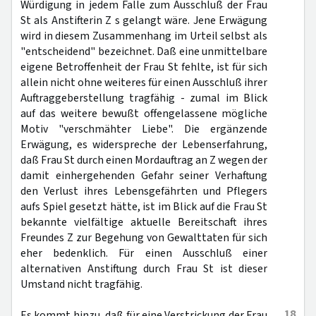
Würdigung in jedem Falle zum Ausschluß der Frau
St als Anstifterin Z s gelangt wäre. Jene Erwägung
wird in diesem Zusammenhang im Urteil selbst als
"entscheidend" bezeichnet. Daß eine unmittelbare
eigene Betroffenheit der Frau St fehlte, ist für sich
allein nicht ohne weiteres für einen Ausschluß ihrer
Auftraggeberstellung tragfähig - zumal im Blick
auf das weitere bewußt offengelassene mögliche
Motiv "verschmähter Liebe". Die ergänzende
Erwägung, es widerspreche der Lebenserfahrung,
daß Frau St durch einen Mordauftrag an Z wegen der
damit einhergehenden Gefahr seiner Verhaftung
den Verlust ihres Lebensgefährten und Pflegers
aufs Spiel gesetzt hätte, ist im Blick auf die Frau St
bekannte vielfältige aktuelle Bereitschaft ihres
Freundes Z zur Begehung von Gewalttaten für sich
eher bedenklich. Für einen Ausschluß einer
alternativen Anstiftung durch Frau St ist dieser
Umstand nicht tragfähig.
18
Es kommt hinzu, daß für eine Verstrickung der Frau