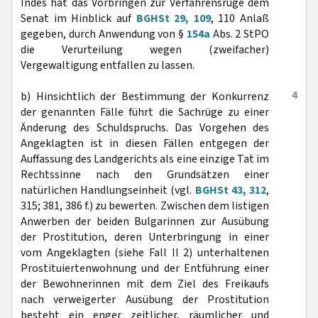
Indes hat das Vorbringen zur Verfahrensrüge dem
Senat im Hinblick auf
BGHSt 29, 109
, 110 Anlaß
gegeben, durch Anwendung von §
154a
Abs. 2 StPO
die Verurteilung wegen (zweifacher)
Vergewaltigung entfallen zu lassen.
4
b) Hinsichtlich der Bestimmung der Konkurrenz
der genannten Fälle führt die Sachrüge zu einer
Änderung des Schuldspruchs. Das Vorgehen des
Angeklagten ist in diesen Fällen entgegen der
Auffassung des Landgerichts als eine einzige Tat im
Rechtssinne nach den Grundsätzen einer
natürlichen Handlungseinheit (vgl.
BGHSt 43, 312
,
315; 381, 386 f.) zu bewerten. Zwischen dem listigen
Anwerben der beiden Bulgarinnen zur Ausübung
der Prostitution, deren Unterbringung in einer
vom Angeklagten (siehe Fall II 2) unterhaltenen
Prostituiertenwohnung und der Entführung einer
der Bewohnerinnen mit dem Ziel des Freikaufs
nach verweigerter Ausübung der Prostitution
besteht ein enger zeitlicher, räumlicher und