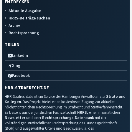
ENTDECKEN
Aktuelle Ausgabe
HRRS-Beiträge suchen
Archiv
Rechtsprechung
TEILEN
LinkedIn
Xing
Facebook
HRR-STRAFRECHT.DE
HRR-Strafrecht.de ist ein Service der Hamburger Anwaltskanzlei
Strate und
Kollegen
. Das Projekt bietet einen kostenlosen Zugang zur aktuellen
höchstrichterlichen Rechtsprechung im Strafrecht und Strafverfahrensrecht.
Es besteht aus der juristischen Fachzeitschrift
HRRS
, einem monatlichen
Newsletter
und einer
Rechtsprechungs-Datenbank
mit der
vollständigen strafrechtlichen Rechtsprechung des Bundesgerichtshofs
(BGH) und ausgewählter Urteile und Beschlüsse u.a. des