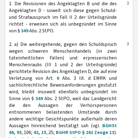
2
1. Die Revisionen des Angeklagten B und die des
Angeklagten D - soweit sich diese gegen Schuld-
und Strafausspruch im Fall II 2 der Urteilsgründe
richtet - erweisen sich als unbegründet im Sinne
von §
349
Abs. 2 StPO.
3
2. a) Die weitergehende, gegen den Schuldspruch
wegen schweren Menschenhandels (in zwei
tateinheitlichen Fällen) und erpresserischen
Menschenraubs (III 1 und 2 der Urteilsgründe)
gerichtete Revision des Angeklagten D, die auf eine
Verletzung von Art.
6
Abs. 3 lit. d EMRK und
sachlichrechtliche Beweisanforderungen gestützt
wird, bleibt insoweit ebenfalls unbegründet im
Sinne von §
349
Abs. 2 StPO, weil das Landgericht
die den Aussagen der Verhörspersonen
entnommenen belastenden Umstände durch
andere wichtige Gesichtspunkte außerhalb deren
Aussagen hinreichend bestätigt sah (vgl.
BGHSt
46, 93
, 106;
42, 15
, 25;
BGHR StPO § 261 Zeuge 13
).