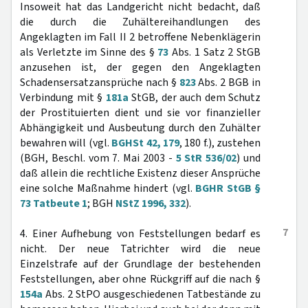
Insoweit hat das Landgericht nicht bedacht, daß
die durch die Zuhältereihandlungen des
Angeklagten im Fall II 2 betroffene Nebenklägerin
als Verletzte im Sinne des §
73
Abs. 1 Satz 2 StGB
anzusehen ist, der gegen den Angeklagten
Schadensersatzansprüche nach §
823
Abs. 2 BGB in
Verbindung mit §
181a
StGB, der auch dem Schutz
der Prostituierten dient und sie vor finanzieller
Abhängigkeit und Ausbeutung durch den Zuhälter
bewahren will (vgl.
BGHSt 42, 179
, 180 f.), zustehen
(BGH, Beschl. vom 7. Mai 2003 -
5 StR 536/02
) und
daß allein die rechtliche Existenz dieser Ansprüche
eine solche Maßnahme hindert (vgl.
BGHR StGB §
73 Tatbeute 1
; BGH
NStZ 1996, 332
).
7
4. Einer Aufhebung von Feststellungen bedarf es
nicht. Der neue Tatrichter wird die neue
Einzelstrafe auf der Grundlage der bestehenden
Feststellungen, aber ohne Rückgriff auf die nach §
154a
Abs. 2 StPO ausgeschiedenen Tatbestände zu