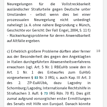
Neuregelungen für die Vollstreckbarkeit
ausländischer Strafurteile gegen Deutsche unter
Umständen - selbst wenn dies bei einer
prozessualen Neuregelung nicht unbedingt
naheliegt (a. A. ohne nähere Begründung v. Münch,
Geschichte vor Gericht: Der Fall Engel, 2004, S. 11 f.)
- Rückwirkungsprobleme für deren Anwendbarkeit
auf Altfälle ergeben.
18
c) Erheblich größere Probleme dürften aber ferner
aus der Besonderheit des gegen den Angeklagten
in Italien durchgeführten Abwesenheitsverfahrens
erwachsen (vgl. Art. 5 Nr. 1 RBEuHb sowie den in
Art. 1 Nr. 1 des Entwurfes zum EuHbG
vorgesehenen §
83
Nr. 3 IRG; s. auch Kap. III Art. 3
des 2. ZP-EuAlÜbk, dazu Lagodny in
Schomburg/Lagodny, Internationale Rechtshilfe in
Strafsachen 3. Aufl. §
73
IRG Rdn. 70 ff.). Dies gilt
zumal aufgrund vorsorglicher erster Ermittlungen
des Senats mit Hilfe von Eurojust. Danach könnte