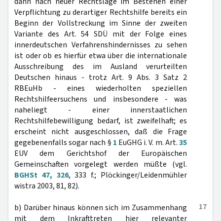
dann nach neuer Rechtslage im Bestehen einer
Verpflichtung zu derartiger Rechtshilfe bereits ein
Beginn der Vollstreckung im Sinne der zweiten
Variante des Art. 54 SDÜ mit der Folge eines
innerdeutschen Verfahrenshindernisses zu sehen
ist oder ob es hierfür etwa über die internationale
Ausschreibung des im Ausland verurteilten
Deutschen hinaus - trotz Art. 9 Abs. 3 Satz 2
RBEuHb - eines wiederholten speziellen
Rechtshilfeersuchens und insbesondere - was
naheliegt - einer innerstaatlichen
Rechtshilfebewilligung bedarf, ist zweifelhaft; es
erscheint nicht ausgeschlossen, daß die Frage
gegebenenfalls sogar nach §
1
EuGHG i. V. m. Art.
35
EUV dem Gerichtshof der Europäischen
Gemeinschaften vorgelegt werden müßte (vgl.
BGHSt 47, 326
, 333 f.; Plöckinger/Leidenmühler
wistra 2003, 81, 82).
17
b) Darüber hinaus können sich im Zusammenhang
mit dem Inkrafttreten hier relevanter