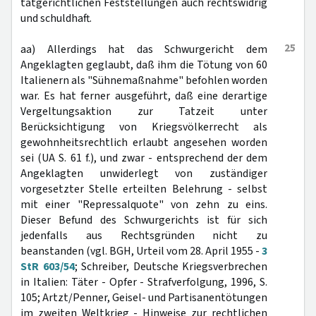
tatgerichtlichen Feststellungen auch rechtswidrig
und schuldhaft.
25
aa) Allerdings hat das Schwurgericht dem
Angeklagten geglaubt, daß ihm die Tötung von 60
Italienern als "Sühnemaßnahme" befohlen worden
war. Es hat ferner ausgeführt, daß eine derartige
Vergeltungsaktion zur Tatzeit unter
Berücksichtigung von Kriegsvölkerrecht als
gewohnheitsrechtlich erlaubt angesehen worden
sei (UA S. 61 f.), und zwar - entsprechend der dem
Angeklagten unwiderlegt von zuständiger
vorgesetzter Stelle erteilten Belehrung - selbst
mit einer "Repressalquote" von zehn zu eins.
Dieser Befund des Schwurgerichts ist für sich
jedenfalls aus Rechtsgründen nicht zu
beanstanden (vgl. BGH, Urteil vom 28. April 1955 -
3
StR 603/54
; Schreiber, Deutsche Kriegsverbrechen
in Italien: Täter - Opfer - Strafverfolgung, 1996, S.
105; Artzt/Penner, Geisel- und Partisanentötungen
im zweiten Weltkrieg - Hinweise zur rechtlichen