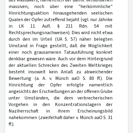
des Massakers, namentlich der damit verbundenen
massiven, noch über eine "herkömmliche"
Hinrichtungsaktion hinausgehenden seelischen
Qualen der Opfer zutreffend bejaht (vgl. nur Jähnke
in LK 11. Aufl. § 211 Rdn. 54 mit
Rechtsprechungsnachweisen). Dies wird nicht etwa
durch den im Urteil (UA S. 57) näher belegten
Umstand in Frage gestellt, daß die Möglichkeit
einer noch grausameren Tatausführung konkret
denkbar gewesen wäre. Auch vor dem Hintergrund
der aktuellen Schrecken des Zweiten Weltkrieges
besteht insoweit kein Anlaß zu abweichender
Bewertung (a. A. v. Münch aaO S. 80 ff.). Die
Hinrichtung der Opfer erfolgte namentlich
angesichts der Erschießungen an der offenen Grube
unter Umständen, die dem verbrecherischen
Vorgehen in den Konzentrationslagern der
Naziherrschaft in ihrem Erscheinungsbild
nahekommen (zweifelhaft daher v. Münch aaO S. 31
ff.).