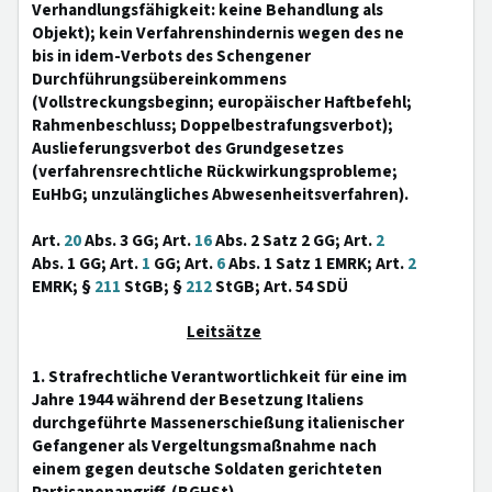
Verhandlungsfähigkeit: keine Behandlung als
Objekt); kein Verfahrenshindernis wegen des ne
bis in idem-Verbots des Schengener
Durchführungsübereinkommens
(Vollstreckungsbeginn; europäischer Haftbefehl;
Rahmenbeschluss; Doppelbestrafungsverbot);
Auslieferungsverbot des Grundgesetzes
(verfahrensrechtliche Rückwirkungsprobleme;
EuHbG; unzulängliches Abwesenheitsverfahren).
Art.
20
Abs. 3 GG; Art.
16
Abs. 2 Satz 2 GG; Art.
2
Abs. 1 GG; Art.
1
GG; Art.
6
Abs. 1 Satz 1 EMRK; Art.
2
EMRK; §
211
StGB; §
212
StGB; Art. 54 SDÜ
Leitsätze
1. Strafrechtliche Verantwortlichkeit für eine im
Jahre 1944 während der Besetzung Italiens
durchgeführte Massenerschießung italienischer
Gefangener als Vergeltungsmaßnahme nach
einem gegen deutsche Soldaten gerichteten