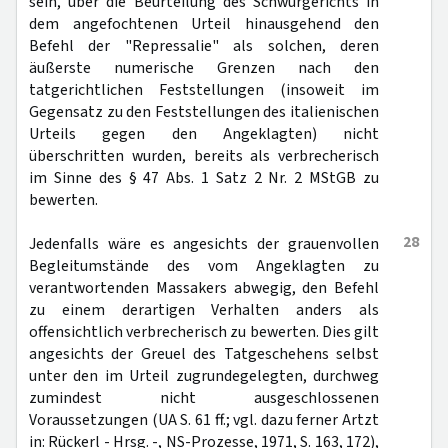
sein, über die Beurteilung des Schwurgerichts in
dem angefochtenen Urteil hinausgehend den
Befehl der "Repressalie" als solchen, deren
äußerste numerische Grenzen nach den
tatgerichtlichen Feststellungen (insoweit im
Gegensatz zu den Feststellungen des italienischen
Urteils gegen den Angeklagten) nicht
überschritten wurden, bereits als verbrecherisch
im Sinne des § 47 Abs. 1 Satz 2 Nr. 2 MStGB zu
bewerten.
28
Jedenfalls wäre es angesichts der grauenvollen
Begleitumstände des vom Angeklagten zu
verantwortenden Massakers abwegig, den Befehl
zu einem derartigen Verhalten anders als
offensichtlich verbrecherisch zu bewerten. Dies gilt
angesichts der Greuel des Tatgeschehens selbst
unter den im Urteil zugrundegelegten, durchweg
zumindest nicht ausgeschlossenen
Voraussetzungen (UA S. 61 ff.; vgl. dazu ferner Artzt
in: Rückerl - Hrsg. -, NS-Prozesse, 1971, S. 163, 172),