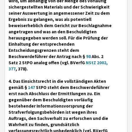
wird, um abhängig von der Menge des vorläufig
sichergestellten Materials und der Schwierigkeit
seiner Auswertung in angemessener Zeit zu dem
Ergebnis zu gelangen, was als potentiell
beweiserheblich dem Gericht zur Beschlagnahme
angetragen und was an den Beschuldigten
herausgegeben werden soll. Für die Prüfung der
Einhaltung der entsprechenden
Entscheidungsgrenzen steht dem
Beschwerdeführer der Antrag nach §
98
Abs. 2
Satz 2 StPO analog offen (vgl. BVerfG
NStZ 2002,
377
, 378).
4. Das Einsichtsrecht in die vollständigen Akten
gemäß §
147
StPO steht dem Beschwerdeführer
erst nach Abschluss der Ermittlungen zu. Ein
gegenüber dem Beschuldigten vorläufig
bestehender Informationsvorsprung der
Strafverfolgungsbehörden ist wegen ihres
Auftrags, den Sachverhalt zu erforschen und die
Wahrheit zu finden, grundsätzlich
verfassungsrechtlich unbedenklich (vgl. BVerfG