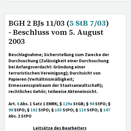
BGH 2 BJs 11/03 (
5 StB 7/03
)
- Beschluss vom 5. August
2003
Beschlagnahme; Sicherstellung zum Zwecke der
Durchsuchung (Zulässigkeit einer Durchsuchung
bei Anfangsverdacht: Gründung einer
terroristischen Vereinigung); Durchsicht von
Papieren (Verhältnismäßigkeit;
Ermessensspielraum der Staatsanwaltschaft);
rechtliches Gehör; teilweise Akteneinsicht.
Art.
6
Abs. 1 Satz 1 EMRK; §
129a
StGB; §
94
StPO; §
98
StPO; §
102
StPO; §
103
StPO; §
110
StPO; §
147
Abs. 2 StPO
Leitsätze des Bearbeiters