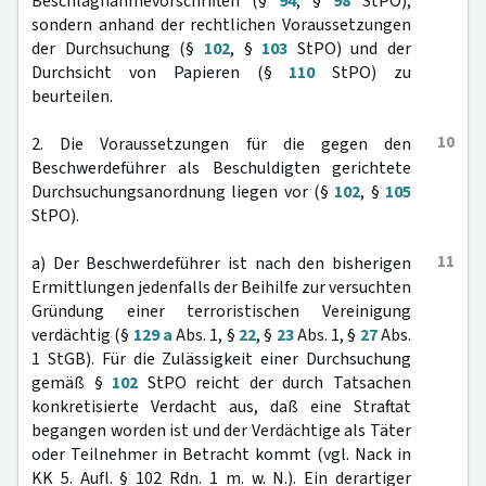
Beschlagnahmevorschriften (§
94
, §
98
StPO),
sondern anhand der rechtlichen Voraussetzungen
der Durchsuchung (§
102
, §
103
StPO) und der
Durchsicht von Papieren (§
110
StPO) zu
beurteilen.
10
2. Die Voraussetzungen für die gegen den
Beschwerdeführer als Beschuldigten gerichtete
Durchsuchungsanordnung liegen vor (§
102
, §
105
StPO).
11
a) Der Beschwerdeführer ist nach den bisherigen
Ermittlungen jedenfalls der Beihilfe zur versuchten
Gründung einer terroristischen Vereinigung
verdächtig (§
129 a
Abs. 1, §
22
, §
23
Abs. 1, §
27
Abs.
1 StGB). Für die Zulässigkeit einer Durchsuchung
gemäß §
102
StPO reicht der durch Tatsachen
konkretisierte Verdacht aus, daß eine Straftat
begangen worden ist und der Verdächtige als Täter
oder Teilnehmer in Betracht kommt (vgl. Nack in
KK 5. Aufl. § 102 Rdn. 1 m. w. N.). Ein derartiger