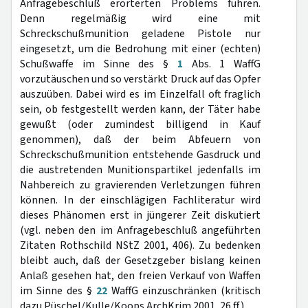
Anfragebeschluß erörterten Problems führen.
Denn regelmäßig wird eine mit
Schreckschußmunition geladene Pistole nur
eingesetzt, um die Bedrohung mit einer (echten)
Schußwaffe im Sinne des §
1
Abs. 1 WaffG
vorzutäuschen und so verstärkt Druck auf das Opfer
auszuüben. Dabei wird es im Einzelfall oft fraglich
sein, ob festgestellt werden kann, der Täter habe
gewußt (oder zumindest billigend in Kauf
genommen), daß der beim Abfeuern von
Schreckschußmunition entstehende Gasdruck und
die austretenden Munitionspartikel jedenfalls im
Nahbereich zu gravierenden Verletzungen führen
können. In der einschlägigen Fachliteratur wird
dieses Phänomen erst in jüngerer Zeit diskutiert
(vgl. neben den im Anfragebeschluß angeführten
Zitaten Rothschild NStZ 2001, 406). Zu bedenken
bleibt auch, daß der Gesetzgeber bislang keinen
Anlaß gesehen hat, den freien Verkauf von Waffen
im Sinne des §
22
WaffG einzuschränken (kritisch
dazu Püschel/Kulle/Koops ArchKrim 2001, 26 ff.).