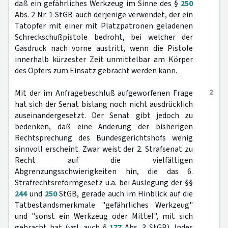
daß ein gefährliches Werkzeug im Sinne des §
250
Abs. 2 Nr. 1 StGB auch derjenige verwendet, der ein
Tatopfer mit einer mit Platzpatronen geladenen
Schreckschußpistole bedroht, bei welcher der
Gasdruck nach vorne austritt, wenn die Pistole
innerhalb kürzester Zeit unmittelbar am Körper
des Opfers zum Einsatz gebracht werden kann.
2
Mit der im Anfragebeschluß aufgeworfenen Frage
hat sich der Senat bislang noch nicht ausdrücklich
auseinandergesetzt. Der Senat gibt jedoch zu
bedenken, daß eine Änderung der bisherigen
Rechtsprechung des Bundesgerichtshofs wenig
sinnvoll erscheint. Zwar weist der 2. Strafsenat zu
Recht auf die vielfältigen
Abgrenzungsschwierigkeiten hin, die das 6.
Strafrechtsreformgesetz u.a. bei Auslegung der §§
244
und
250
StGB, gerade auch im Hinblick auf die
Tatbestandsmerkmale "gefährliches Werkzeug"
und "sonst ein Werkzeug oder Mittel", mit sich
gebracht hat (vgl. auch §
177
Abs. 3 StGB). Indes