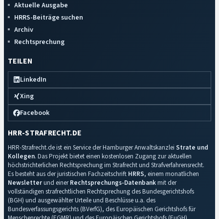
Aktuelle Ausgabe
HRRS-Beiträge suchen
Archiv
Rechtsprechung
TEILEN
LinkedIn
Xing
Facebook
HRR-STRAFRECHT.DE
HRR-Strafrecht.de ist ein Service der Hamburger Anwaltskanzlei
Strate und
Kollegen
. Das Projekt bietet einen kostenlosen Zugang zur aktuellen
höchstrichterlichen Rechtsprechung im Strafrecht und Strafverfahrensrecht.
Es besteht aus der juristischen Fachzeitschrift
HRRS
, einem monatlichen
Newsletter
und einer
Rechtsprechungs-Datenbank
mit der
vollständigen strafrechtlichen Rechtsprechung des Bundesgerichtshofs
(BGH) und ausgewählter Urteile und Beschlüsse u.a. des
Bundesverfassungsgerichts (BVerfG), des Europäischen Gerichtshofs für
Menschenrechte (EGMR) und des Europäischen Gerichtshofs (EuGH).