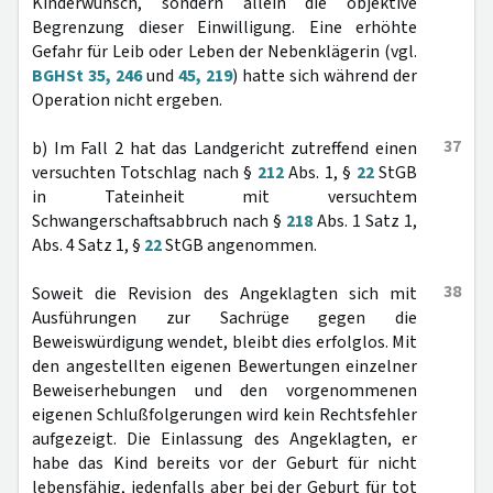
Kinderwunsch, sondern allein die objektive
Begrenzung dieser Einwilligung. Eine erhöhte
Gefahr für Leib oder Leben der Nebenklägerin (vgl.
BGHSt 35, 246
und
45, 219
) hatte sich während der
Operation nicht ergeben.
37
b) Im Fall 2 hat das Landgericht zutreffend einen
versuchten Totschlag nach §
212
Abs. 1, §
22
StGB
in Tateinheit mit versuchtem
Schwangerschaftsabbruch nach §
218
Abs. 1 Satz 1,
Abs. 4 Satz 1, §
22
StGB angenommen.
38
Soweit die Revision des Angeklagten sich mit
Ausführungen zur Sachrüge gegen die
Beweiswürdigung wendet, bleibt dies erfolglos. Mit
den angestellten eigenen Bewertungen einzelner
Beweiserhebungen und den vorgenommenen
eigenen Schlußfolgerungen wird kein Rechtsfehler
aufgezeigt. Die Einlassung des Angeklagten, er
habe das Kind bereits vor der Geburt für nicht
lebensfähig, jedenfalls aber bei der Geburt für tot