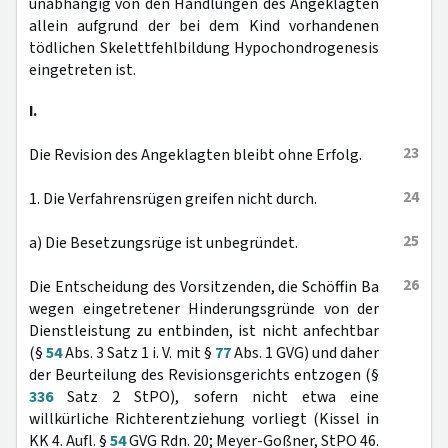
unabhängig von den Handlungen des Angeklagten
allein aufgrund der bei dem Kind vorhandenen
tödlichen Skelettfehlbildung Hypochondrogenesis
eingetreten ist.
I.
23
Die Revision des Angeklagten bleibt ohne Erfolg.
24
1. Die Verfahrensrügen greifen nicht durch.
25
a) Die Besetzungsrüge ist unbegründet.
26
Die Entscheidung des Vorsitzenden, die Schöffin Ba
wegen eingetretener Hinderungsgründe von der
Dienstleistung zu entbinden, ist nicht anfechtbar
(§
54
Abs. 3 Satz 1 i. V. mit §
77
Abs. 1 GVG) und daher
der Beurteilung des Revisionsgerichts entzogen (§
336
Satz 2 StPO), sofern nicht etwa eine
willkürliche Richterentziehung vorliegt (Kissel in
KK 4. Aufl. §
54
GVG Rdn. 20; Meyer-Goßner, StPO 46.