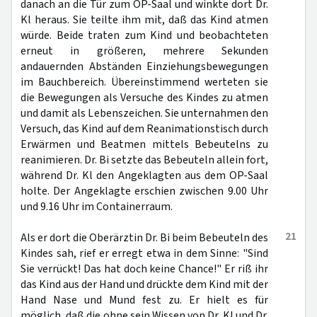
danach an die Tür zum OP-Saal und winkte dort Dr.
Kl heraus. Sie teilte ihm mit, daß das Kind atmen
würde. Beide traten zum Kind und beobachteten
erneut in größeren, mehrere Sekunden
andauernden Abständen Einziehungsbewegungen
im Bauchbereich. Übereinstimmend werteten sie
die Bewegungen als Versuche des Kindes zu atmen
und damit als Lebenszeichen. Sie unternahmen den
Versuch, das Kind auf dem Reanimationstisch durch
Erwärmen und Beatmen mittels Bebeutelns zu
reanimieren. Dr. Bi setzte das Bebeuteln allein fort,
während Dr. Kl den Angeklagten aus dem OP-Saal
holte. Der Angeklagte erschien zwischen 9.00 Uhr
und 9.16 Uhr im Containerraum.
21
Als er dort die Oberärztin Dr. Bi beim Bebeuteln des
Kindes sah, rief er erregt etwa in dem Sinne: "Sind
Sie verrückt! Das hat doch keine Chance!" Er riß ihr
das Kind aus der Hand und drückte dem Kind mit der
Hand Nase und Mund fest zu. Er hielt es für
möglich, daß die ohne sein Wissen von Dr. Kl und Dr.