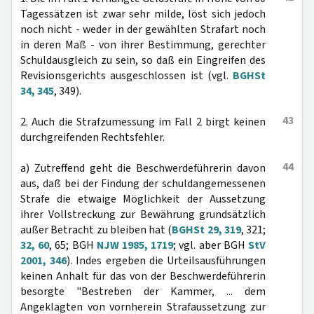
Tagessätzen ist zwar sehr milde, löst sich jedoch
noch nicht - weder in der gewählten Strafart noch
in deren Maß - von ihrer Bestimmung, gerechter
Schuldausgleich zu sein, so daß ein Eingreifen des
Revisionsgerichts ausgeschlossen ist (vgl.
BGHSt
34, 345
, 349).
43
2. Auch die Strafzumessung im Fall 2 birgt keinen
durchgreifenden Rechtsfehler.
44
a) Zutreffend geht die Beschwerdeführerin davon
aus, daß bei der Findung der schuldangemessenen
Strafe die etwaige Möglichkeit der Aussetzung
ihrer Vollstreckung zur Bewährung grundsätzlich
außer Betracht zu bleiben hat (
BGHSt 29, 319
, 321;
32, 60
, 65; BGH
NJW 1985, 1719
; vgl. aber BGH
StV
2001, 346
). Indes ergeben die Urteilsausführungen
keinen Anhalt für das von der Beschwerdeführerin
besorgte "Bestreben der Kammer, ... dem
Angeklagten von vornherein Strafaussetzung zur