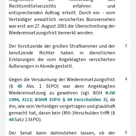
Rechtsmittelverzichts erfahren und
entsprechenden Auftrag erteilt. Durch ein - vom
Verteidiger anwaltlich versichertes Büroversehen
war erst am 27. August 2001 die Überschreitung der
Wiedereinsetzungsfrist bemerkt worden.
3
Der Vorsitzende der großen Strafkammer und der
beisitzende Richter haben in dienstlichen
Erklärungen die vom Angeklagten versicherten
Äußerungen in Abrede gestellt.
4
Gegen die Versäumung der Wiedereinsetzungsfrist
(§
45
Abs. 1 StPO) war dem Angeklagten
Wiedereinsetzung zu gewähren (vgl. BGH
NJW
1994, 3112
;
BGHR StPO § 44 Verschulden 3
), da
ihn, wie sein Verteidiger vorgetragen und glaubhaft
gemacht hat, daran kein (Mit-)Verschulden trifft (§
44
Satz 1 StPO).
5
Der Senat kann dahinstehen lassen, ob der