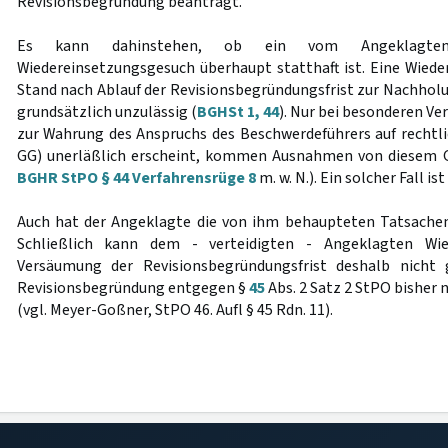
Revisionsbegründung beantragt.
Es kann dahinstehen, ob ein vom Angeklagten 
Wiedereinsetzungsgesuch überhaupt statthaft ist. Eine Wiede
Stand nach Ablauf der Revisionsbegründungsfrist zur Nachholu
grundsätzlich unzulässig (
BGHSt 1, 44
). Nur bei besonderen Ve
zur Wahrung des Anspruchs des Beschwerdeführers auf rechtli
GG) unerläßlich erscheint, kommen Ausnahmen von diesem Gr
BGHR StPO § 44 Verfahrensrüge 8
m. w. N.). Ein solcher Fall is
Auch hat der Angeklagte die von ihm behaupteten Tatsachen
Schließlich kann dem - verteidigten - Angeklagten Wie
Versäumung der Revisionsbegründungsfrist deshalb nicht 
Revisionsbegründung entgegen §
45
Abs. 2 Satz 2 StPO bisher 
(vgl. Meyer-Goßner, StPO 46. Aufl § 45 Rdn. 11).