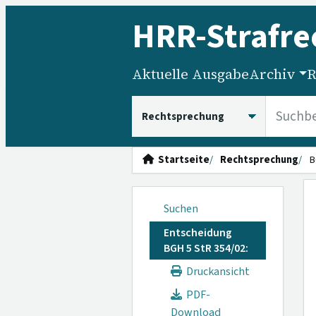
HRR
-Strafre
Aktuelle Ausgabe
Archiv
R
HRRS durchsuchen
Startseite
Rechtsprechung
B
Suchen
Entscheidung
BGH 5 StR 354/02:
Druckansicht
PDF-
Download