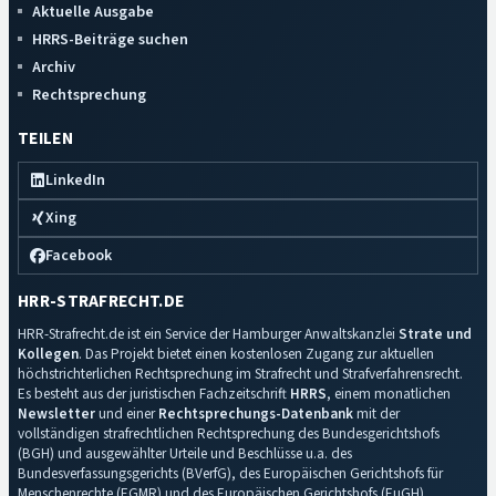
Aktuelle Ausgabe
HRRS-Beiträge suchen
Archiv
Rechtsprechung
TEILEN
LinkedIn
Xing
Facebook
HRR-STRAFRECHT.DE
HRR-Strafrecht.de ist ein Service der Hamburger Anwaltskanzlei
Strate und
Kollegen
. Das Projekt bietet einen kostenlosen Zugang zur aktuellen
höchstrichterlichen Rechtsprechung im Strafrecht und Strafverfahrensrecht.
Es besteht aus der juristischen Fachzeitschrift
HRRS
, einem monatlichen
Newsletter
und einer
Rechtsprechungs-Datenbank
mit der
vollständigen strafrechtlichen Rechtsprechung des Bundesgerichtshofs
(BGH) und ausgewählter Urteile und Beschlüsse u.a. des
Bundesverfassungsgerichts (BVerfG), des Europäischen Gerichtshofs für
Menschenrechte (EGMR) und des Europäischen Gerichtshofs (EuGH).