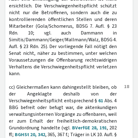
ersichtlich. Die Verschwiegenheitspflicht schützt
nicht nur die Betroffenen, sondern auch die zu
kontrollierenden öffentlichen Stellen und deren
Mitarbeiter (Gola/Schomerus, BDSG 7. Aufl. § 23
Rdn. 10; vgl. auch Dammann in
Simitis/Dammann/Geiger/Mallmann/Walz, BDSG 4.
Aufl. § 23 Rdn. 25). Der vorliegende Fall nötigt den
Senat nicht, näher zu bestimmen, unter welchen
Voraussetzungen die Offenbarung rechtswidrigen
Verhaltens die Verschwiegenheitspflicht verletzen
kann.
18
cc) Gleichermaßen kann dahingestellt bleiben, ob
der Angeklagte deshalb von der
Verschwiegenheitspflicht entsprechend §
61
Abs. 4
BBG befreit oder befugt war, die aktenkundigen
verwaltungsinternen Vorgänge zu offenbaren, weil
er zum Erhalt der freiheitlich-demokratischen
Grundordnung handelte (vgl.
BVerfGE 28, 191
, 202
ff.;
BGHSt 20, 342
, 365, 367 f.; Träger in LK 10. Aufl. §