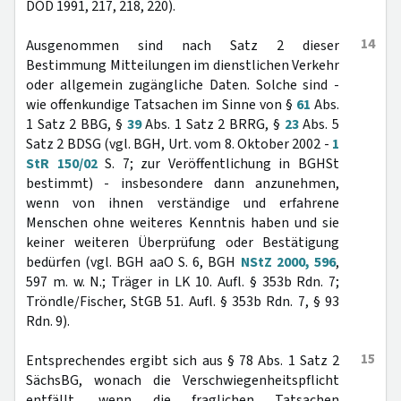
DÖD 1991, 217, 218, 220).
14
Ausgenommen sind nach Satz 2 dieser
Bestimmung Mitteilungen im dienstlichen Verkehr
oder allgemein zugängliche Daten. Solche sind -
wie offenkundige Tatsachen im Sinne von §
61
Abs.
1 Satz 2 BBG, §
39
Abs. 1 Satz 2 BRRG, §
23
Abs. 5
Satz 2 BDSG (vgl. BGH, Urt. vom 8. Oktober 2002 -
1
StR 150/02
S. 7; zur Veröffentlichung in BGHSt
bestimmt) - insbesondere dann anzunehmen,
wenn von ihnen verständige und erfahrene
Menschen ohne weiteres Kenntnis haben und sie
keiner weiteren Überprüfung oder Bestätigung
bedürfen (vgl. BGH aaO S. 6, BGH
NStZ 2000, 596
,
597 m. w. N.; Träger in LK 10. Aufl. § 353b Rdn. 7;
Tröndle/Fischer, StGB 51. Aufl. § 353b Rdn. 7, § 93
Rdn. 9).
15
Entsprechendes ergibt sich aus § 78 Abs. 1 Satz 2
SächsBG, wonach die Verschwiegenheitspflicht
entfällt, wenn die fraglichen Tatsachen