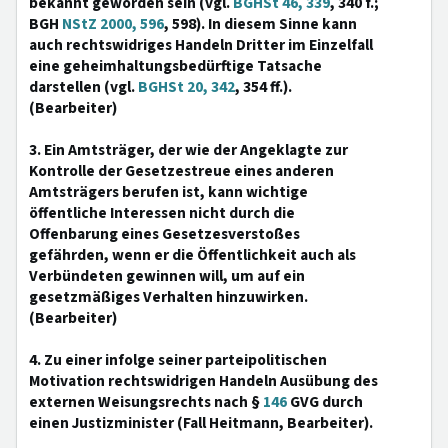
bekannt geworden sein (vgl.
BGHSt 46, 339
, 340 f.;
BGH
NStZ 2000, 596
, 598). In diesem Sinne kann
auch rechtswidriges Handeln Dritter im Einzelfall
eine geheimhaltungsbedürftige Tatsache
darstellen (vgl.
BGHSt 20, 342
, 354 ff.).
(Bearbeiter)
3. Ein Amtsträger, der wie der Angeklagte zur
Kontrolle der Gesetzestreue eines anderen
Amtsträgers berufen ist, kann wichtige
öffentliche Interessen nicht durch die
Offenbarung eines Gesetzesverstoßes
gefährden, wenn er die Öffentlichkeit auch als
Verbündeten gewinnen will, um auf ein
gesetzmäßiges Verhalten hinzuwirken.
(Bearbeiter)
4. Zu einer infolge seiner parteipolitischen
Motivation rechtswidrigen Handeln Ausübung des
externen Weisungsrechts nach §
146
GVG durch
einen Justizminister (Fall Heitmann, Bearbeiter).