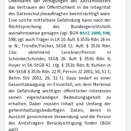
Offenbaren der Verfügungen des Justizministers
das Vertrauen der Öffentlichkeit in die Integrität
des Datenschutzbeauftragten beeinträchtigt wäre.
Eine solche mittelbare Gefährdung kann nach der
Rechtsprechung des Bundesgerichtshofs
ausnahmsweise genügen (vgl. BGH
NStZ 2000, 596
,
598; vgl. auch Träger in LK 10. Aufl. § 353b Rdn. 26 m.
w. N.; Tröndle/Fischer, StGB 51. Aufl. § 353b Rdn.
13a; ablehnend Lenckner/Perron in
Schönke/Schröder, StGB 26. Aufl. § 353b Rdn. 9;
Hoyer in SK-StGB 41. Lfg. § 353b Rdn. 8; Kuhlen in
NK-StGB § 353b Rdn. 22 ff.; Perron JZ 2002, 50, 51 f.;
Behm StV 2002, 29, 32 f.). Dazu bedarf es einer
Gesamtabwägung im Einzelfall, um dem Merkmal
der Gefährdung wichtiger öffentlicher Interessen
seinen eigenständigen Bedeutungsgehalt zu
erhalten. Dabei müssen Inhalt und Umfang der
geheimhaltungsbedürftigen Daten, deren in
Aussicht genommene Verwendung und die Person
des Amtsträgers Berücksichtigung finden (BGH
aaO).