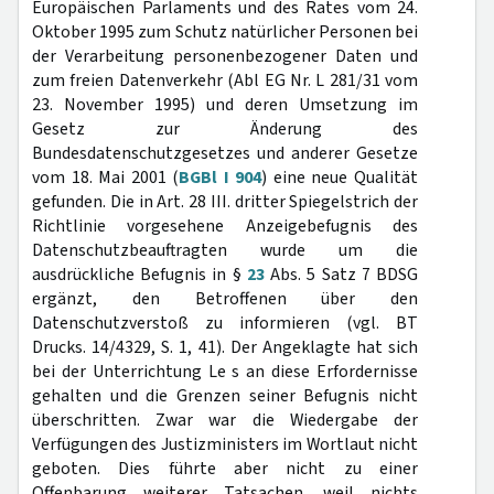
Europäischen Parlaments und des Rates vom 24.
Oktober 1995 zum Schutz natürlicher Personen bei
der Verarbeitung personenbezogener Daten und
zum freien Datenverkehr (Abl EG Nr. L 281/31 vom
23. November 1995) und deren Umsetzung im
Gesetz zur Änderung des
Bundesdatenschutzgesetzes und anderer Gesetze
vom 18. Mai 2001 (
BGBl I 904
) eine neue Qualität
gefunden. Die in Art. 28 III. dritter Spiegelstrich der
Richtlinie vorgesehene Anzeigebefugnis des
Datenschutzbeauftragten wurde um die
ausdrückliche Befugnis in §
23
Abs. 5 Satz 7 BDSG
ergänzt, den Betroffenen über den
Datenschutzverstoß zu informieren (vgl. BT
Drucks. 14/4329, S. 1, 41). Der Angeklagte hat sich
bei der Unterrichtung Le s an diese Erfordernisse
gehalten und die Grenzen seiner Befugnis nicht
überschritten. Zwar war die Wiedergabe der
Verfügungen des Justizministers im Wortlaut nicht
geboten. Dies führte aber nicht zu einer
Offenbarung weiterer Tatsachen, weil nichts