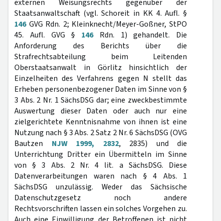
externen Weisungsrechts gegenüber der
Staatsanwaltschaft (vgl. Schoreit in KK 4. Aufl. §
146
GVG Rdn. 2; Kleinknecht/Meyer-Goßner, StPO
45. Aufl. GVG §
146
Rdn. 1) gehandelt. Die
Anforderung des Berichts über die
Strafrechtsabteilung beim Leitenden
Oberstaatsanwalt in Görlitz hinsichtlich der
Einzelheiten des Verfahrens gegen N stellt das
Erheben personenbezogener Daten im Sinne von §
3 Abs. 2 Nr. 1 SächsDSG dar; eine zweckbestimmte
Auswertung dieser Daten oder auch nur eine
zielgerichtete Kenntnisnahme von ihnen ist eine
Nutzung nach § 3 Abs. 2 Satz 2 Nr. 6 SächsDSG (OVG
Bautzen
NJW 1999, 2832
, 2835) und die
Unterrichtung Dritter ein Übermitteln im Sinne
von § 3 Abs. 2 Nr. 4 lit. a SächsDSG. Diese
Datenverarbeitungen waren nach § 4 Abs. 1
SächsDSG unzulässig. Weder das Sächsische
Datenschutzgesetz noch andere
Rechtsvorschriften lassen ein solches Vorgehen zu.
Auch eine Einwilligung der Betroffenen ist nicht