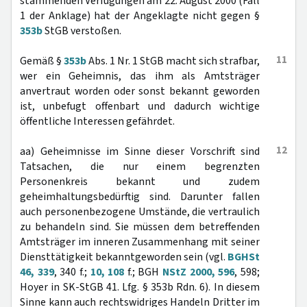
stammenden Verfügungen am 22. August 2000 (Fall
1 der Anklage) hat der Angeklagte nicht gegen §
353b
StGB verstoßen.
11
Gemäß §
353b
Abs. 1 Nr. 1 StGB macht sich strafbar,
wer ein Geheimnis, das ihm als Amtsträger
anvertraut worden oder sonst bekannt geworden
ist, unbefugt offenbart und dadurch wichtige
öffentliche Interessen gefährdet.
12
aa) Geheimnisse im Sinne dieser Vorschrift sind
Tatsachen, die nur einem begrenzten
Personenkreis bekannt und zudem
geheimhaltungsbedürftig sind. Darunter fallen
auch personenbezogene Umstände, die vertraulich
zu behandeln sind. Sie müssen dem betreffenden
Amtsträger im inneren Zusammenhang mit seiner
Diensttätigkeit bekanntgeworden sein (vgl.
BGHSt
46, 339
, 340 f.;
10, 108
f.; BGH
NStZ 2000, 596
, 598;
Hoyer in SK-StGB 41. Lfg. § 353b Rdn. 6). In diesem
Sinne kann auch rechtswidriges Handeln Dritter im