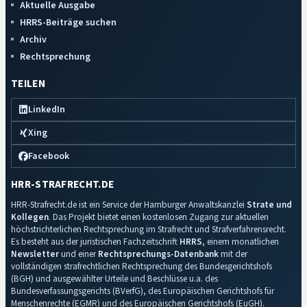
Aktuelle Ausgabe
HRRS-Beiträge suchen
Archiv
Rechtsprechung
TEILEN
LinkedIn
Xing
Facebook
HRR-STRAFRECHT.DE
HRR-Strafrecht.de ist ein Service der Hamburger Anwaltskanzlei
Strate und
Kollegen
. Das Projekt bietet einen kostenlosen Zugang zur aktuellen
höchstrichterlichen Rechtsprechung im Strafrecht und Strafverfahrensrecht.
Es besteht aus der juristischen Fachzeitschrift
HRRS
, einem monatlichen
Newsletter
und einer
Rechtsprechungs-Datenbank
mit der
vollständigen strafrechtlichen Rechtsprechung des Bundesgerichtshofs
(BGH) und ausgewählter Urteile und Beschlüsse u.a. des
Bundesverfassungsgerichts (BVerfG), des Europäischen Gerichtshofs für
Menschenrechte (EGMR) und des Europäischen Gerichtshofs (EuGH).