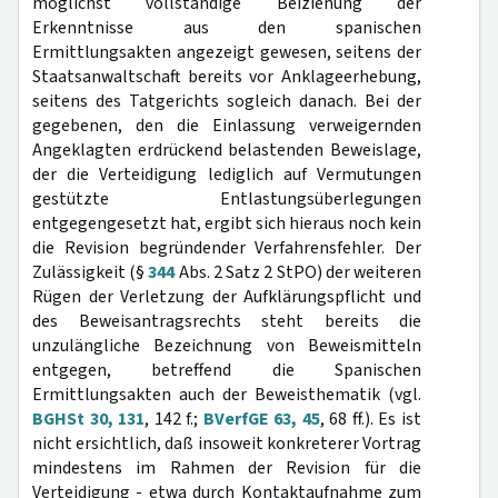
möglichst vollständige Beiziehung der
Erkenntnisse aus den spanischen
Ermittlungsakten angezeigt gewesen, seitens der
Staatsanwaltschaft bereits vor Anklageerhebung,
seitens des Tatgerichts sogleich danach. Bei der
gegebenen, den die Einlassung verweigernden
Angeklagten erdrückend belastenden Beweislage,
der die Verteidigung lediglich auf Vermutungen
gestützte Entlastungsüberlegungen
entgegengesetzt hat, ergibt sich hieraus noch kein
die Revision begründender Verfahrensfehler. Der
Zulässigkeit (§
344
Abs. 2 Satz 2 StPO) der weiteren
Rügen der Verletzung der Aufklärungspflicht und
des Beweisantragsrechts steht bereits die
unzulängliche Bezeichnung von Beweismitteln
entgegen, betreffend die Spanischen
Ermittlungsakten auch der Beweisthematik (vgl.
BGHSt 30, 131
, 142 f.;
BVerfGE 63, 45
, 68 ff.). Es ist
nicht ersichtlich, daß insoweit konkreterer Vortrag
mindestens im Rahmen der Revision für die
Verteidigung - etwa durch Kontaktaufnahme zum