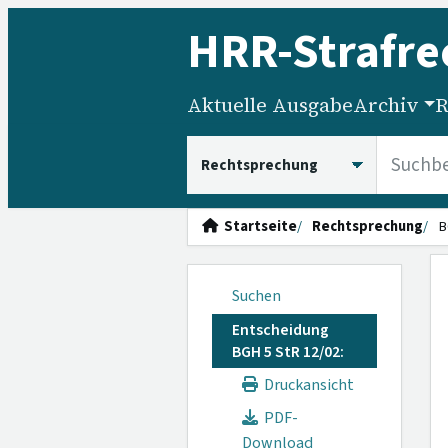
HRR
-Strafre
Aktuelle Ausgabe
Archiv
R
HRRS durchsuchen
Startseite
Rechtsprechung
B
Suchen
Entscheidung
BGH 5 StR 12/02:
Druckansicht
PDF-
Download