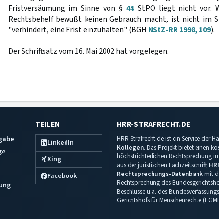
Fristversäumung im Sinne von §
44
StPO liegt nicht vor. 
Rechtsbehelf bewußt keinen Gebrauch macht, ist nicht im 
"verhindert, eine Frist einzuhalten" (BGH
NStZ-RR 1998, 109
).
Der Schriftsatz vom 16. Mai 2002 hat vorgelegen.
TEILEN
HRR-STRAFRECHT.DE
sgabe
HRR-Strafrecht.de ist ein Service der
LinkedIn
Kollegen
. Das Projekt bietet einen k
ge
höchstrichterlichen Rechtsprechung im 
Xing
aus der juristischen Fachzeitschrift
HR
Rechtsprechungs-Datenbank
mit de
Facebook
Rechtsprechung des Bundesgerichtshof
ung
Beschlüsse u.a. des Bundesverfassungs
Gerichtshofs für Menschenrechte (EGM