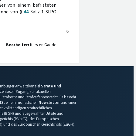
Wer von einem befristeten
Sinne von §
44
Satz 1 StPO
6
Bearbeiter:
Karsten Gaede
 Hamburger Anwaltskanzlei
Strate und
ostenlosen Zugang zur aktuellen
Strafrecht und Strafverfahrensrecht. Es besteht
RS
, einem monatlichen
Newsletter
und einer
r vollständigen strafrechtlichen
s (BGH) und ausgewählter Urteile und
gerichts (BVerfG), des Europäischen
R) und des Europäischen Gerichtshofs (EuGH).