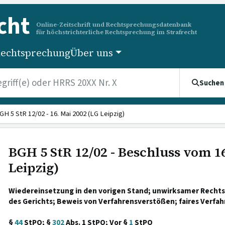
cht
Online-Zeitschrift und Rechtsprechungsdatenbank
für höchstrichterliche Rechtsprechung im Strafrecht
echtsprechung
Über uns
Suchen
GH 5 StR 12/02 - 16. Mai 2002 (LG Leipzig)
BGH 5 StR 12/02 - Beschluss vom 16
Leipzig)
Wiedereinsetzung in den vorigen Stand; unwirksamer Rechts
des Gerichts; Beweis von Verfahrensverstößen; faires Verfah
§
44
StPO; §
302
Abs. 1 StPO; Vor §
1
StPO