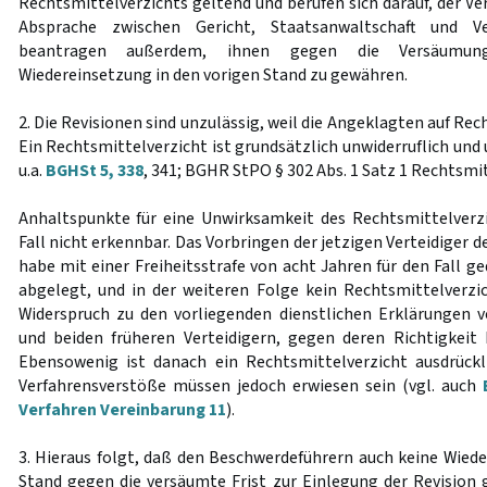
Rechtsmittelverzichts geltend und berufen sich darauf, der Ve
Absprache zwischen Gericht, Staatsanwaltschaft und Ve
beantragen außerdem, ihnen gegen die Versäumung 
Wiedereinsetzung in den vorigen Stand zu gewähren.
2. Die Revisionen sind unzulässig, weil die Angeklagten auf Re
Ein Rechtsmittelverzicht ist grundsätzlich unwiderruflich und u
u.a.
BGHSt 5, 338
, 341; BGHR StPO § 302 Abs. 1 Satz 1 Rechtsmitte
Anhaltspunkte für eine Unwirksamkeit des Rechtsmittelverz
Fall nicht erkennbar. Das Vorbringen der jetzigen Verteidiger 
habe mit einer Freiheitsstrafe von acht Jahren für den Fall g
abgelegt, und in der weiteren Folge kein Rechtsmittelverzic
Widerspruch zu den vorliegenden dienstlichen Erklärungen 
und beiden früheren Verteidigern, gegen deren Richtigkeit
Ebensowenig ist danach ein Rechtsmittelverzicht ausdrück
Verfahrensverstöße müssen jedoch erwiesen sein (vgl. auch
Verfahren Vereinbarung 11
).
3. Hieraus folgt, daß den Beschwerdeführern auch keine Wiede
Stand gegen die versäumte Frist zur Einlegung der Revision