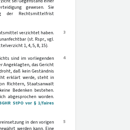
rzicht sei Gegenstand einer
rteidigung gewesen. Sie
der Rechtsmittelfrist
3
chtsmittel verzichtet haben.
nanfechtbar (st. Rspr., vgl.
lverzicht 1, 4, 5, 8, 15).
4
ichts sind im vorliegenden
der Angeklagten, das Gericht
edroht, daß kein Geständnis
ht erklärt werde, steht in
von Richtern, Staatsanwalt
 keine Bedenken bestehen.
lich abgesprochen worden.
BGHR StPO vor § 1/faires
5
reinsetzung in den vorigen
 gewährt werden kann. Eine