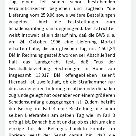
Tag einen Teil seiner schon bestehenden
Verbindlichkeiten beglichen und zugleich "die
Lieferung vom 25.9.96 sowie weitere Bestellungen
ausgelöst". Auch die Feststellungen zum
Schadensumfang sind ungenügend. Der Tatrichter
weist insoweit allein darauf hin, daß die BWS u. a.
am 24. Oktober 1996 eine Lieferung Mörtel
erhalten habe, die am gleichen Tag mit 4.501,84
DM in Rechnung gestellt worden sei. Abschließend
hält das Landgericht fest, daß "aus der
Geschäftsbeziehung Rechnungen in Höhe von
insgesamt 13.017 DM offengeblieben seien".
Hiernach ist zweifelhaft, ob die Strafkammer nur
den aus der einen Lieferung resultierenden Schaden
zugrunde gelegt hat oder aber von einem größeren
Schadensumfang ausgegangen ist. Zudem betrifft
der Betrug im Fall 4 eine Bestellung, die beim
selben Lieferanten am selben Tag wie im Fall 3
erfolgt ist. Danach bleibt unklar, ob es sich um eine
einzige Tat des Betruges handeln könnte. Im
übrigen weist der Senat darauf hin, daß die