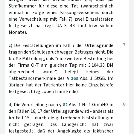
Strafkammer für diese eine Tat (wahrscheinlich
einmal in Folge eines Fassungsversehens durch
eine Verwechslung mit Fall 7) zwei Einzelstrafen
festgesetzt hat (vgl. UA S. 43: fünf bzw. sieben
Monate).
7
c) Die Feststellungen im Fall 7 der Urteilsgründe
tragen den Schuldspruch wegen Betruges nicht. Die
bloße Mitteilung, daß "eine weitere Bestellung bei
der Firma O-T am gleichen Tag mit 3.104,33 DM
abgerechnet wurde", belegt keines der
Tatbestandsmerkmale des §
263
Abs. 1 StGB. Im
übrigen hat der Tatrichter hier keine Einzelstrafe
festgesetzt (vgl. oben b am Ende).
8
d) Die Verurteilung nach §
82
Abs. 1 Nr. 1 GmbHG in
den Fällen 16, 17 der Urteilsgründe wird - anders als
im Fall 15 - durch die getroffenen Feststellungen
nicht getragen. Das Landgericht hat zwar
festgestellt, daß der Angeklagte als faktischer