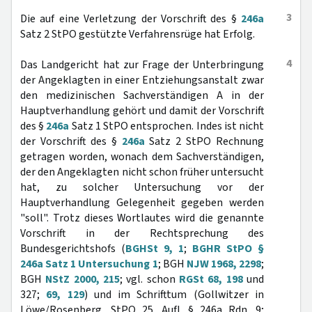
3
Die auf eine Verletzung der Vorschrift des §
246a
Satz 2 StPO gestützte Verfahrensrüge hat Erfolg.
4
Das Landgericht hat zur Frage der Unterbringung
der Angeklagten in einer Entziehungsanstalt zwar
den medizinischen Sachverständigen A in der
Hauptverhandlung gehört und damit der Vorschrift
des §
246a
Satz 1 StPO entsprochen. Indes ist nicht
der Vorschrift des §
246a
Satz 2 StPO Rechnung
getragen worden, wonach dem Sachverständigen,
der den Angeklagten nicht schon früher untersucht
hat, zu solcher Untersuchung vor der
Hauptverhandlung Gelegenheit gegeben werden
"soll". Trotz dieses Wortlautes wird die genannte
Vorschrift in der Rechtsprechung des
Bundesgerichtshofs (
BGHSt 9, 1
;
BGHR StPO §
246a Satz 1 Untersuchung 1
; BGH
NJW 1968, 2298
;
BGH
NStZ 2000, 215
; vgl. schon
RGSt 68, 198
und
327;
69, 129
) und im Schrifttum (Gollwitzer in
Löwe/Rosenberg, StPO 25. Aufl. § 246a Rdn. 9;