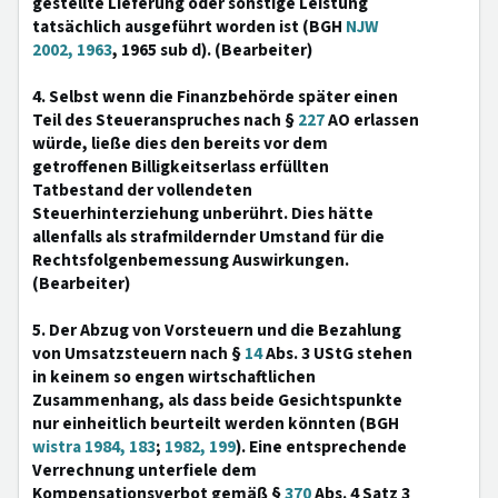
gestellte Lieferung oder sonstige Leistung
tatsächlich ausgeführt worden ist (BGH
NJW
2002, 1963
, 1965 sub d). (Bearbeiter)
4. Selbst wenn die Finanzbehörde später einen
Teil des Steueranspruches nach §
227
AO erlassen
würde, ließe dies den bereits vor dem
getroffenen Billigkeitserlass erfüllten
Tatbestand der vollendeten
Steuerhinterziehung unberührt. Dies hätte
allenfalls als strafmildernder Umstand für die
Rechtsfolgenbemessung Auswirkungen.
(Bearbeiter)
5. Der Abzug von Vorsteuern und die Bezahlung
von Umsatzsteuern nach §
14
Abs. 3 UStG stehen
in keinem so engen wirtschaftlichen
Zusammenhang, als dass beide Gesichtspunkte
nur einheitlich beurteilt werden könnten (BGH
wistra 1984, 183
;
1982, 199
). Eine entsprechende
Verrechnung unterfiele dem
Kompensationsverbot gemäß §
370
Abs. 4 Satz 3