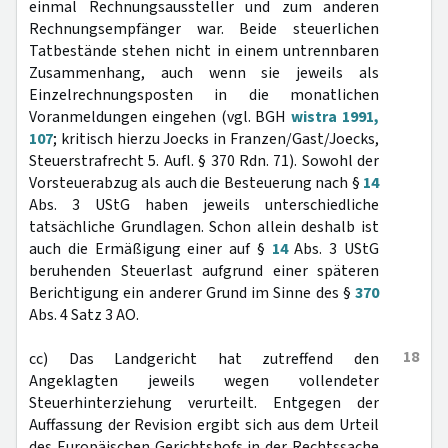
einmal Rechnungsaussteller und zum anderen
Rechnungsempfänger war. Beide steuerlichen
Tatbestände stehen nicht in einem untrennbaren
Zusammenhang, auch wenn sie jeweils als
Einzelrechnungsposten in die monatlichen
Voranmeldungen eingehen (vgl. BGH
wistra 1991,
107
; kritisch hierzu Joecks in Franzen/Gast/Joecks,
Steuerstrafrecht 5. Aufl. § 370 Rdn. 71). Sowohl der
Vorsteuerabzug als auch die Besteuerung nach §
14
Abs. 3 UStG haben jeweils unterschiedliche
tatsächliche Grundlagen. Schon allein deshalb ist
auch die Ermäßigung einer auf §
14
Abs. 3 UStG
beruhenden Steuerlast aufgrund einer späteren
Berichtigung ein anderer Grund im Sinne des §
370
Abs. 4 Satz 3 AO.
18
cc) Das Landgericht hat zutreffend den
Angeklagten jeweils wegen vollendeter
Steuerhinterziehung verurteilt. Entgegen der
Auffassung der Revision ergibt sich aus dem Urteil
des Europäischen Gerichtshofs in der Rechtssache