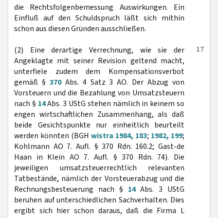
die Rechtsfolgenbemessung Auswirkungen. Ein
Einfluß auf den Schuldspruch läßt sich mithin
schon aus diesen Gründen ausschließen.
17
(2) Eine derartige Verrechnung, wie sie der
Angeklagte mit seiner Revision geltend macht,
unterfiele zudem dem Kompensationsverbot
gemäß §
370
Abs. 4 Satz 3 AO. Der Abzug von
Vorsteuern und die Bezahlung von Umsatzsteuern
nach §
14
Abs. 3 UStG stehen nämlich in keinem so
engen wirtschaftlichen Zusammenhang, als daß
beide Gesichtspunkte nur einheitlich beurteilt
werden könnten (BGH
wistra 1984, 183
;
1982, 199
;
Kohlmann AO 7. Aufl. § 370 Rdn. 160.2; Gast-de
Haan in Klein AO 7. Aufl. § 370 Rdn. 74). Die
jeweiligen umsatzsteuerrechtlich relevanten
Tatbestände, nämlich der Vorsteuerabzug und die
Rechnungsbesteuerung nach §
14
Abs. 3 UStG
beruhen auf unterschiedlichen Sachverhalten. Dies
ergibt sich hier schon daraus, daß die Firma L