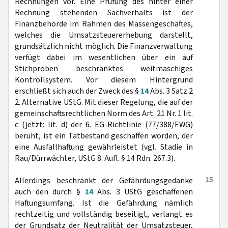
Rechnungen vor. Eine Prüfung des hinter einer
Rechnung stehenden Sachverhalts ist der
Finanzbehörde im Rahmen des Massengeschäftes,
welches die Umsatzsteuererhebung darstellt,
grundsätzlich nicht möglich. Die Finanzverwaltung
verfügt dabei im wesentlichen über ein auf
Stichproben beschränktes weitmaschiges
Kontrollsystem. Vor diesem Hintergrund
erschließt sich auch der Zweck des §
14
Abs. 3 Satz 2
2. Alternative UStG. Mit dieser Regelung, die auf der
gemeinschaftsrechtlichen Norm des Art. 21 Nr. 1 lit.
c (jetzt: lit. d) der 6. EG-Richtlinie (77/388/EWG)
beruht, ist ein Tatbestand geschaffen worden, der
eine Ausfallhaftung gewährleistet (vgl. Stadie in
Rau/Dürrwächter, UStG 8. Aufl. § 14 Rdn. 267.3).
15
Allerdings beschränkt der Gefährdungsgedanke
auch den durch §
14
Abs. 3 UStG geschaffenen
Haftungsumfang. Ist die Gefährdung nämlich
rechtzeitig und vollständig beseitigt, verlangt es
der Grundsatz der Neutralität der Umsatzsteuer,