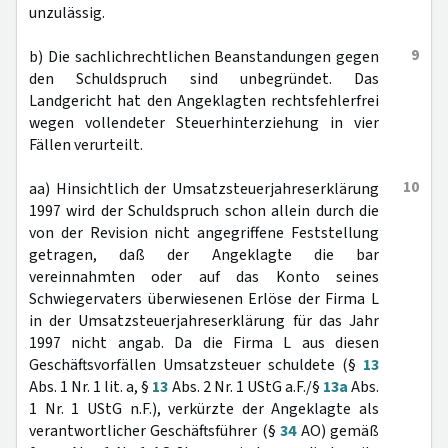
unzulässig.
9
b) Die sachlichrechtlichen Beanstandungen gegen
den Schuldspruch sind unbegründet. Das
Landgericht hat den Angeklagten rechtsfehlerfrei
wegen vollendeter Steuerhinterziehung in vier
Fällen verurteilt.
10
aa) Hinsichtlich der Umsatzsteuerjahreserklärung
1997 wird der Schuldspruch schon allein durch die
von der Revision nicht angegriffene Feststellung
getragen, daß der Angeklagte die bar
vereinnahmten oder auf das Konto seines
Schwiegervaters überwiesenen Erlöse der Firma L
in der Umsatzsteuerjahreserklärung für das Jahr
1997 nicht angab. Da die Firma L aus diesen
Geschäftsvorfällen Umsatzsteuer schuldete (§
13
Abs. 1 Nr. 1 lit. a, §
13
Abs. 2 Nr. 1 UStG a.F./§
13a
Abs.
1 Nr. 1 UStG n.F.), verkürzte der Angeklagte als
verantwortlicher Geschäftsführer (§
34
AO) gemäß