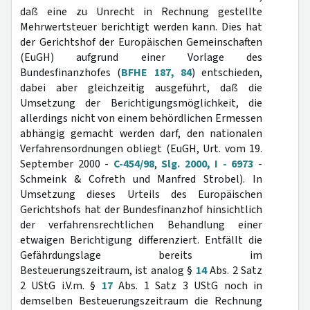
daß eine zu Unrecht in Rechnung gestellte
Mehrwertsteuer berichtigt werden kann. Dies hat
der Gerichtshof der Europäischen Gemeinschaften
(EuGH) aufgrund einer Vorlage des
Bundesfinanzhofes (
BFHE 187, 84
) entschieden,
dabei aber gleichzeitig ausgeführt, daß die
Umsetzung der Berichtigungsmöglichkeit, die
allerdings nicht von einem behördlichen Ermessen
abhängig gemacht werden darf, den nationalen
Verfahrensordnungen obliegt (EuGH, Urt. vom 19.
September 2000 -
C-454/98
,
Slg. 2000, I - 6973
-
Schmeink & Cofreth und Manfred Strobel). In
Umsetzung dieses Urteils des Europäischen
Gerichtshofs hat der Bundesfinanzhof hinsichtlich
der verfahrensrechtlichen Behandlung einer
etwaigen Berichtigung differenziert. Entfällt die
Gefährdungslage bereits im
Besteuerungszeitraum, ist analog §
14
Abs. 2 Satz
2 UStG i.V.m. §
17
Abs. 1 Satz 3 UStG noch in
demselben Besteuerungszeitraum die Rechnung