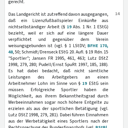
gerecht.
14
Das Landgericht ist zutreffend davon ausgegangen,
daß ein Lizenzfußballspieler Einkünfte aus
nichtselbständiger Arbeit (§
19
Abs. 1 Nr. 1 EStG)
bezieht, weil er sich auf eine längere Dauer
verpflichtet und gegenüber dem Verein
weisungsgebunden ist (vgl. § 1 LStDV;
BFHE 170,
48
, 50; Schmidt/Drenseck EStG 20. Aufl. § 19 Rdn. 15
"Sportler"; Jansen FR 1995, 461, 463; Lutz DStZ
1998, 279, 280; Pudell/Ernst SpuRt 1997, 185, 188).
Es hat dabei bedacht, daß nicht sämtliche
Leistungen des Arbeitgebers an einen
Arbeitnehmer Lohn im Sinne von §
19
EStG sein
müssen. Erfolgreiche Sportler haben die
Möglichkeit, aus ihrem Bekanntheitsgrad durch
Werbeeinnahmen sogar noch höhere Entgelte zu
erzielen als aus der sportlichen Betätigung (vgl.
Lutz DStZ 1998, 279, 281). Dabei führen Einnahmen
aus der Werbetätigkeit eines Sportlers nach der
Rechtsprechung des Bundesfinanzhofs (vgl.
BStBl.