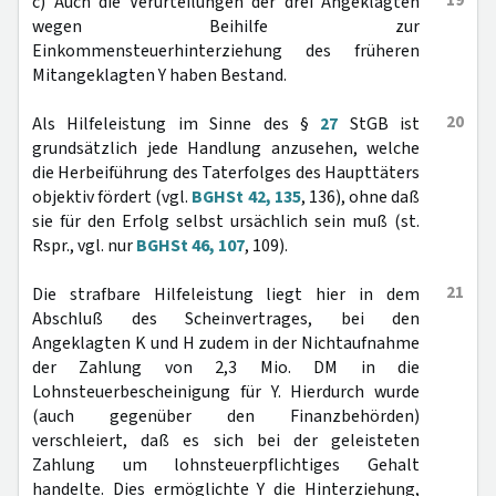
19
c) Auch die Verurteilungen der drei Angeklagten
wegen Beihilfe zur
Einkommensteuerhinterziehung des früheren
Mitangeklagten Y haben Bestand.
20
Als Hilfeleistung im Sinne des §
27
StGB ist
grundsätzlich jede Handlung anzusehen, welche
die Herbeiführung des Taterfolges des Haupttäters
objektiv fördert (vgl.
BGHSt 42, 135
, 136), ohne daß
sie für den Erfolg selbst ursächlich sein muß (st.
Rspr., vgl. nur
BGHSt 46, 107
, 109).
21
Die strafbare Hilfeleistung liegt hier in dem
Abschluß des Scheinvertrages, bei den
Angeklagten K und H zudem in der Nichtaufnahme
der Zahlung von 2,3 Mio. DM in die
Lohnsteuerbescheinigung für Y. Hierdurch wurde
(auch gegenüber den Finanzbehörden)
verschleiert, daß es sich bei der geleisteten
Zahlung um lohnsteuerpflichtiges Gehalt
handelte. Dies ermöglichte Y die Hinterziehung,