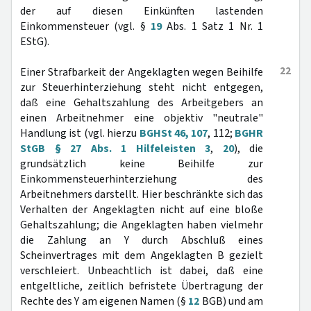
der auf diesen Einkünften lastenden
Einkommensteuer (vgl. §
19
Abs. 1 Satz 1 Nr. 1
EStG).
22
Einer Strafbarkeit der Angeklagten wegen Beihilfe
zur Steuerhinterziehung steht nicht entgegen,
daß eine Gehaltszahlung des Arbeitgebers an
einen Arbeitnehmer eine objektiv "neutrale"
Handlung ist (vgl. hierzu
BGHSt 46, 107
, 112;
BGHR
StGB § 27 Abs. 1 Hilfeleisten 3
,
20
), die
grundsätzlich keine Beihilfe zur
Einkommensteuerhinterziehung des
Arbeitnehmers darstellt. Hier beschränkte sich das
Verhalten der Angeklagten nicht auf eine bloße
Gehaltszahlung; die Angeklagten haben vielmehr
die Zahlung an Y durch Abschluß eines
Scheinvertrages mit dem Angeklagten B gezielt
verschleiert. Unbeachtlich ist dabei, daß eine
entgeltliche, zeitlich befristete Übertragung der
Rechte des Y am eigenen Namen (§
12
BGB) und am