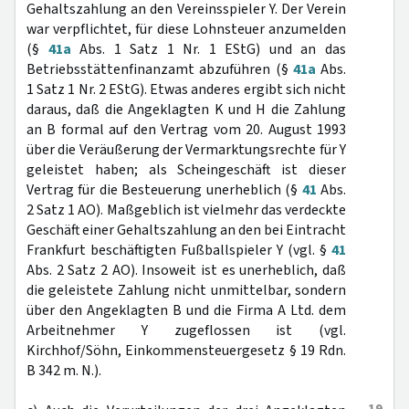
Gehaltszahlung an den Vereinsspieler Y. Der Verein
war verpflichtet, für diese Lohnsteuer anzumelden
(§
41a
Abs. 1 Satz 1 Nr. 1 EStG) und an das
Betriebsstättenfinanzamt abzuführen (§
41a
Abs.
1 Satz 1 Nr. 2 EStG). Etwas anderes ergibt sich nicht
daraus, daß die Angeklagten K und H die Zahlung
an B formal auf den Vertrag vom 20. August 1993
über die Veräußerung der Vermarktungsrechte für Y
geleistet haben; als Scheingeschäft ist dieser
Vertrag für die Besteuerung unerheblich (§
41
Abs.
2 Satz 1 AO). Maßgeblich ist vielmehr das verdeckte
Geschäft einer Gehaltszahlung an den bei Eintracht
Frankfurt beschäftigten Fußballspieler Y (vgl. §
41
Abs. 2 Satz 2 AO). Insoweit ist es unerheblich, daß
die geleistete Zahlung nicht unmittelbar, sondern
über den Angeklagten B und die Firma A Ltd. dem
Arbeitnehmer Y zugeflossen ist (vgl.
Kirchhof/Söhn, Einkommensteuergesetz § 19 Rdn.
B 342 m. N.).