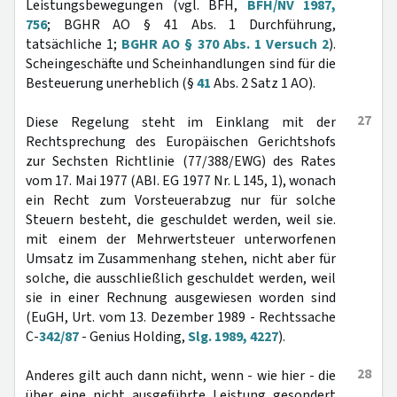
Leistungsbewegungen (vgl. BFH,
BFH/NV 1987,
756
; BGHR AO § 41 Abs. 1 Durchführung,
tatsächliche 1;
BGHR AO § 370 Abs. 1 Versuch 2
).
Scheingeschäfte und Scheinhandlungen sind für die
Besteuerung unerheblich (§
41
Abs. 2 Satz 1 AO).
27
Diese Regelung steht im Einklang mit der
Rechtsprechung des Europäischen Gerichtshofs
zur Sechsten Richtlinie (77/388/EWG) des Rates
vom 17. Mai 1977 (ABI. EG 1977 Nr. L 145, 1), wonach
ein Recht zum Vorsteuerabzug nur für solche
Steuern besteht, die geschuldet werden, weil sie.
mit einem der Mehrwertsteuer unterworfenen
Umsatz im Zusammenhang stehen, nicht aber für
solche, die ausschließlich geschuldet werden, weil
sie in einer Rechnung ausgewiesen worden sind
(EuGH, Urt. vom 13. Dezember 1989 - Rechtssache
C-
342/87
- Genius Holding,
Slg. 1989, 4227
).
28
Anderes gilt auch dann nicht, wenn - wie hier - die
über eine nicht ausgeführte Leistung gesondert