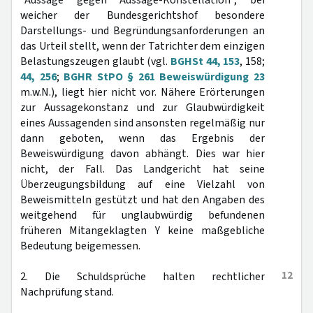
"Aussage gegen Aussage-Konstellation", bei
weicher der Bundesgerichtshof besondere
Darstellungs- und Begründungsanforderungen an
das Urteil stellt, wenn der Tatrichter dem einzigen
Belastungszeugen glaubt (vgl.
BGHSt 44, 153
, 158;
44, 256
;
BGHR StPO § 261 Beweiswürdigung 23
m.w.N.), liegt hier nicht vor. Nähere Erörterungen
zur Aussagekonstanz und zur Glaubwürdigkeit
eines Aussagenden sind ansonsten regelmäßig nur
dann geboten, wenn das Ergebnis der
Beweiswürdigung davon abhängt. Dies war hier
nicht, der Fall. Das Landgericht hat seine
Überzeugungsbildung auf eine Vielzahl von
Beweismitteln gestützt und hat den Angaben des
weitgehend für unglaubwürdig befundenen
früheren Mitangeklagten Y keine maßgebliche
Bedeutung beigemessen.
12
2. Die Schuldsprüche halten rechtlicher
Nachprüfung stand.