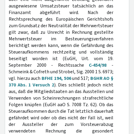
ausgewiesene Umsatzsteuer tatsächlich an das
Finanzamt abgeführt wird. Nach der
Rechtsprechung des Europäischen Gerichtshofs
zum Grundsatz der Neutralität der Mehrwertsteuer
gilt zwar, daß zu Unrecht in Rechnung gestellte
Mehrwertsteuer im Besteuerungsverfahren
berichtigt werden kann, wenn die Gefährdung des
Steueraufkommens rechtzeitig und vollständig
beseitigt worden ist (EuGH, Urt. vom 19.
September 2000 - Rechtssache
C-454/98
-
Schmeink & Cofreth und Strobel, Sig. 2000 1 S. 6973;
vgl. hierzu auch
BFHE 194, 506
und 517;
BGHR AO §
370 Abs. 1 Versuch 2
). Dies schließt jedoch nicht
aus, daß die Mitgliedstaaten an das Ausstellen und
Verwenden von Scheinrechnungen strafrechtliche
Folgen knüpfen (EuGH aaO S. 7008 Tz. 62). Ob das
Steueraufkommen durch die Tat letztlich dauerhaft
gefährdet wird oder ob dies nicht der Fall ist, weil
der Aussteller der zum Vorsteuerabzug
verwendeten Rechnung die gesondert