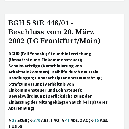
BGH 5 StR 448/01 -
Beschluss vom 20. März
2002 (LG Frankfurt/Main)
BGHR (Fall Yeboah); Steuerhinterziehung
(Umsatzsteuer; Einkommensteuer);
Scheinverträge (Verschleierung von
Arbeitseinkommen); Beihilfe durch neutrale
Handlungen; unberechtigter Vorsteuerabzug;
Strafzumessung (Verhältnis von
Einkommensteuer und Lohnsteuer);
Beweiswürdigung (Berücksichtigung der
Einlassung des Mitangeklagten auch bei späterer
Abtrennung)
§
27
StGB; §
370
Abs. 1 AO; §
41
Abs. 2 AO; §
15
Abs.
1 UStG