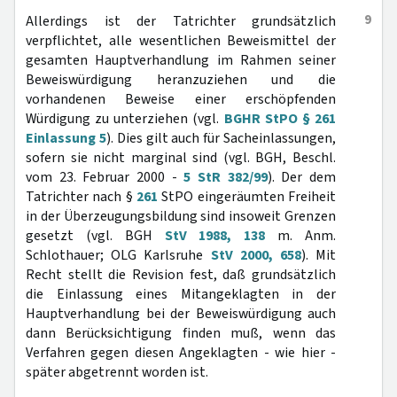
9
Allerdings ist der Tatrichter grundsätzlich
verpflichtet, alle wesentlichen Beweismittel der
gesamten Hauptverhandlung im Rahmen seiner
Beweiswürdigung heranzuziehen und die
vorhandenen Beweise einer erschöpfenden
Würdigung zu unterziehen (vgl.
BGHR StPO § 261
Einlassung 5
). Dies gilt auch für Sacheinlassungen,
sofern sie nicht marginal sind (vgl. BGH, Beschl.
vom 23. Februar 2000 -
5 StR 382/99
). Der dem
Tatrichter nach §
261
StPO eingeräumten Freiheit
in der Überzeugungsbildung sind insoweit Grenzen
gesetzt (vgl. BGH
StV 1988, 138
m. Anm.
Schlothauer; OLG Karlsruhe
StV 2000, 658
). Mit
Recht stellt die Revision fest, daß grundsätzlich
die Einlassung eines Mitangeklagten in der
Hauptverhandlung bei der Beweiswürdigung auch
dann Berücksichtigung finden muß, wenn das
Verfahren gegen diesen Angeklagten - wie hier -
später abgetrennt worden ist.