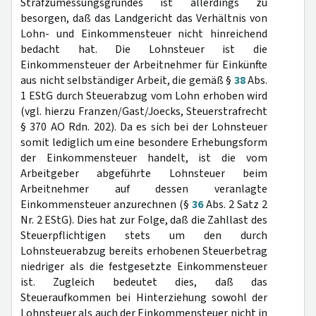
Strafzumessungsgrundes ist allerdings zu
besorgen, daß das Landgericht das Verhältnis von
Lohn- und Einkommensteuer nicht hinreichend
bedacht hat. Die Lohnsteuer ist die
Einkommensteuer der Arbeitnehmer für Einkünfte
aus nicht selbständiger Arbeit, die gemäß §
38
Abs.
1 EStG durch Steuerabzug vom Lohn erhoben wird
(vgl. hierzu Franzen/Gast/Joecks, Steuerstrafrecht
§ 370 AO Rdn. 202). Da es sich bei der Lohnsteuer
somit lediglich um eine besondere Erhebungsform
der Einkommensteuer handelt, ist die vom
Arbeitgeber abgeführte Lohnsteuer beim
Arbeitnehmer auf dessen veranlagte
Einkommensteuer anzurechnen (§
36
Abs. 2 Satz 2
Nr. 2 EStG). Dies hat zur Folge, daß die Zahllast des
Steuerpflichtigen stets um den durch
Lohnsteuerabzug bereits erhobenen Steuerbetrag
niedriger als die festgesetzte Einkommensteuer
ist. Zugleich bedeutet dies, daß das
Steueraufkommen bei Hinterziehung sowohl der
Lohnsteuer als auch der Einkommensteuer nicht in