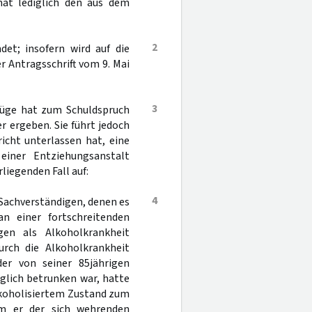
hat lediglich den aus dem
2
det; insofern wird auf die
 Antragsschrift vom 9. Mai
3
hrüge hat zum Schuldspruch
 ergeben. Sie führt jedoch
icht unterlassen hat, eine
einer Entziehungsanstalt
liegenden Fall auf:
4
Sachverständigen, denen es
an einer fortschreitenden
gen als Alkoholkrankheit
durch die Alkoholkrankheit
der von seiner 85jährigen
glich betrunken war, hatte
lkoholisiertem Zustand zum
em er der sich wehrenden