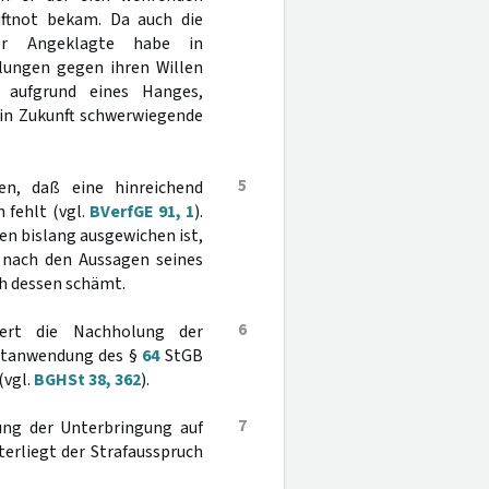
uftnot bekam. Da auch die
er Angeklagte habe in
dlungen gegen ihren Willen
 aufgrund eines Hanges,
in Zukunft schwerwiegende
.
5
en, daß eine hinreichend
 fehlt (vgl.
BVerfGE 91, 1
).
n bislang ausgewichen ist,
h nach den Aussagen seines
h dessen schämt.
6
ert die Nachholung der
chtanwendung des §
64
StGB
(vgl.
BGHSt 38, 362
).
7
nung der Unterbringung auf
nterliegt der Strafausspruch