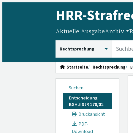
HRR
-Strafre
Aktuelle Ausgabe
Archiv
R
HRRS durchsuchen
Startseite
Rechtsprechung
B
Suchen
Entscheidung
BGH 5 StR 178/01:
Druckansicht
PDF-
Download