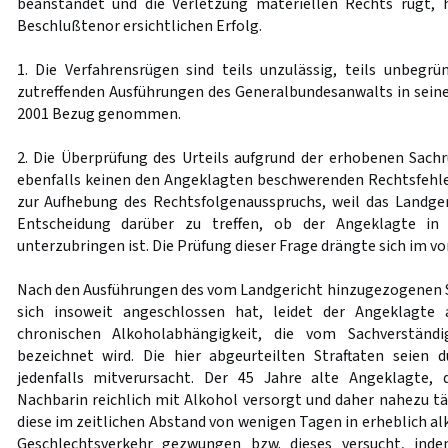
beanstandet und die Verletzung materiellen Rechts rügt, 
Beschlußtenor ersichtlichen Erfolg.
1. Die Verfahrensrügen sind teils unzulässig, teils unbegrün
zutreffenden Ausführungen des Generalbundesanwalts in seiner
2001 Bezug genommen.
2. Die Überprüfung des Urteils aufgrund der erhobenen Sac
ebenfalls keinen den Angeklagten beschwerenden Rechtsfehler
zur Aufhebung des Rechtsfolgenausspruchs, weil das Landger
Entscheidung darüber zu treffen, ob der Angeklagte in 
unterzubringen ist. Die Prüfung dieser Frage drängte sich im vor
Nach den Ausführungen des vom Landgericht hinzugezogenen 
sich insoweit angeschlossen hat, leidet der Angeklagte 
chronischen Alkoholabhängigkeit, die vom Sachverständi
bezeichnet wird. Die hier abgeurteilten Straftaten seien 
jedenfalls mitverursacht. Der 45 Jahre alte Angeklagte, 
Nachbarin reichlich mit Alkohol versorgt und daher nahezu tä
diese im zeitlichen Abstand von wenigen Tagen in erheblich a
Geschlechtsverkehr gezwungen bzw. dieses versucht, ind