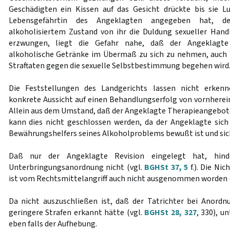
Geschädigten ein Kissen auf das Gesicht drückte bis sie L
Lebensgefährtin des Angeklagten angegeben hat, d
alkoholisiertem Zustand von ihr die Duldung sexueller Han
erzwungen, liegt die Gefahr nahe, daß der Angeklagte
alkoholische Getränke im Übermaß zu sich zu nehmen, auch 
Straftaten gegen die sexuelle Selbstbestimmung begehen wird
Die Feststellungen des Landgerichts lassen nicht erkenn
konkrete Aussicht auf einen Behandlungserfolg von vornherein
Allein aus dem Umstand, daß der Angeklagte Therapieangebote
kann dies nicht geschlossen werden, da der Angeklagte sic
Bewährungshelfers seines Alkoholproblems bewußt ist und sic
Daß nur der Angeklagte Revision eingelegt hat, hind
Unterbringungsanordnung nicht (vgl.
BGHSt 37, 5
f.). Die Ni
ist vom Rechtsmittelangriff auch nicht ausgenommen worden 
Da nicht auszuschließen ist, daß der Tatrichter bei Anord
geringere Strafen erkannt hätte (vgl.
BGHSt 28, 327
, 330), u
eben falls der Aufhebung.