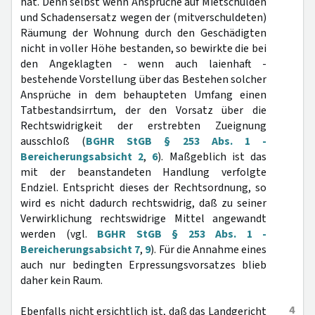
hat. Denn selbst wenn Ansprüche auf Mietschulden
und Schadensersatz wegen der (mitverschuldeten)
Räumung der Wohnung durch den Geschädigten
nicht in voller Höhe bestanden, so bewirkte die bei
den Angeklagten - wenn auch laienhaft -
bestehende Vorstellung über das Bestehen solcher
Ansprüche in dem behaupteten Umfang einen
Tatbestandsirrtum, der den Vorsatz über die
Rechtswidrigkeit der erstrebten Zueignung
ausschloß (
BGHR StGB § 253 Abs. 1 -
Bereicherungsabsicht 2
,
6
). Maßgeblich ist das
mit der beanstandeten Handlung verfolgte
Endziel. Entspricht dieses der Rechtsordnung, so
wird es nicht dadurch rechtswidrig, daß zu seiner
Verwirklichung rechtswidrige Mittel angewandt
werden (vgl.
BGHR StGB § 253 Abs. 1 -
Bereicherungsabsicht 7
,
9
). Für die Annahme eines
auch nur bedingten Erpressungsvorsatzes blieb
daher kein Raum.
4
Ebenfalls nicht ersichtlich ist, daß das Landgericht