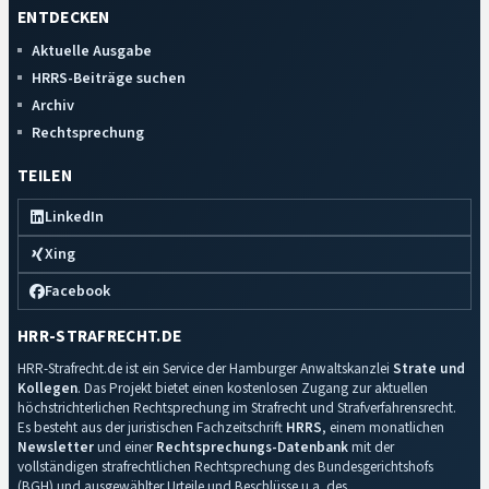
ENTDECKEN
Aktuelle Ausgabe
HRRS-Beiträge suchen
Archiv
Rechtsprechung
TEILEN
LinkedIn
Xing
Facebook
HRR-STRAFRECHT.DE
HRR-Strafrecht.de ist ein Service der Hamburger Anwaltskanzlei
Strate und
Kollegen
. Das Projekt bietet einen kostenlosen Zugang zur aktuellen
höchstrichterlichen Rechtsprechung im Strafrecht und Strafverfahrensrecht.
Es besteht aus der juristischen Fachzeitschrift
HRRS
, einem monatlichen
Newsletter
und einer
Rechtsprechungs-Datenbank
mit der
vollständigen strafrechtlichen Rechtsprechung des Bundesgerichtshofs
(BGH) und ausgewählter Urteile und Beschlüsse u.a. des