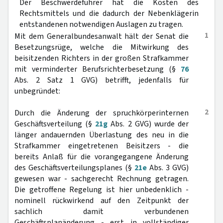
Der Beschwerdeführer hat die Kosten des
Rechtsmittels und die dadurch der Nebenklägerin
entstandenen notwendigen Auslagen zu tragen.
1
Mit dem Generalbundesanwalt hält der Senat die
Besetzungsrüge, welche die Mitwirkung des
beisitzenden Richters in der großen Strafkammer
mit verminderter Berufsrichterbesetzung (§
76
Abs. 2 Satz 1 GVG) betrifft, jedenfalls für
unbegründet:
2
Durch die Änderung der spruchkörperinternen
Geschäftsverteilung (§
21g
Abs. 2 GVG) wurde der
länger andauernden Überlastung des neu in die
Strafkammer eingetretenen Beisitzers - die
bereits Anlaß für die vorangegangene Änderung
des Geschäftsverteilungsplanes (§
21e
Abs. 3 GVG)
gewesen war - sachgerecht Rechnung getragen.
Die getroffene Regelung ist hier unbedenklich -
nominell rückwirkend auf den Zeitpunkt der
sachlich damit verbundenen
Geschäftsplanänderung - erst in vollständiger