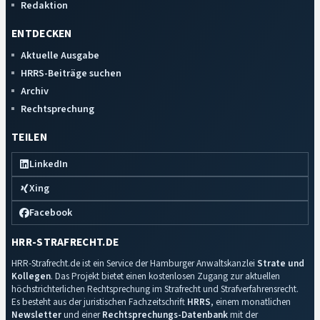
Redaktion
ENTDECKEN
Aktuelle Ausgabe
HRRS-Beiträge suchen
Archiv
Rechtsprechung
TEILEN
LinkedIn
Xing
Facebook
HRR-STRAFRECHT.DE
HRR-Strafrecht.de ist ein Service der Hamburger Anwaltskanzlei
Strate und
Kollegen
. Das Projekt bietet einen kostenlosen Zugang zur aktuellen
höchstrichterlichen Rechtsprechung im Strafrecht und Strafverfahrensrecht.
Es besteht aus der juristischen Fachzeitschrift
HRRS
, einem monatlichen
Newsletter
und einer
Rechtsprechungs-Datenbank
mit der