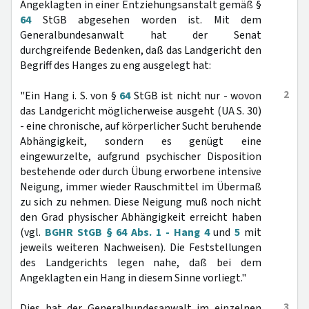
Angeklagten in einer Entziehungsanstalt gemäß §
64
StGB abgesehen worden ist. Mit dem
Generalbundesanwalt hat der Senat
durchgreifende Bedenken, daß das Landgericht den
Begriff des Hanges zu eng ausgelegt hat:
2
"Ein Hang i. S. von §
64
StGB ist nicht nur - wovon
das Landgericht möglicherweise ausgeht (UA S. 30)
- eine chronische, auf körperlicher Sucht beruhende
Abhängigkeit, sondern es genügt eine
eingewurzelte, aufgrund psychischer Disposition
bestehende oder durch Übung erworbene intensive
Neigung, immer wieder Rauschmittel im Übermaß
zu sich zu nehmen. Diese Neigung muß noch nicht
den Grad physischer Abhängigkeit erreicht haben
(vgl.
BGHR StGB § 64 Abs. 1 - Hang 4
und
5
mit
jeweils weiteren Nachweisen). Die Feststellungen
des Landgerichts legen nahe, daß bei dem
Angeklagten ein Hang in diesem Sinne vorliegt."
3
Dies hat der Generalbundesanwalt im einzelnen