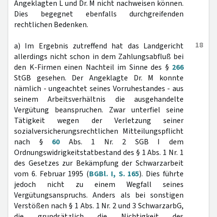
Angeklagten L und Dr. M nicht nachweisen können.
Dies begegnet ebenfalls durchgreifenden
rechtlichen Bedenken.
18
a) Im Ergebnis zutreffend hat das Landgericht
allerdings nicht schon in dem Zahlungsabfluß bei
den K-Firmen einen Nachteil im Sinne des §
266
StGB gesehen. Der Angeklagte Dr. M konnte
nämlich - ungeachtet seines Vorruhestandes - aus
seinem Arbeitsverhältnis die ausgehandelte
Vergütung beanspruchen. Zwar unterfiel seine
Tätigkeit wegen der Verletzung seiner
sozialversicherungsrechtlichen Mitteilungspflicht
nach §
60
Abs. 1 Nr. 2 SGB I dem
Ordnungswidrigkeitstatbestand des § 1 Abs. 1 Nr. 1
des Gesetzes zur Bekämpfung der Schwarzarbeit
vom 6. Februar 1995 (
BGBl. I, S. 165
). Dies führte
jedoch nicht zu einem Wegfall seines
Vergütungsanspruchs. Anders als bei sonstigen
Verstößen nach § 1 Abs. 1 Nr. 2 und 3 SchwarzarbG,
die grundsätzlich die Nichtigkeit des