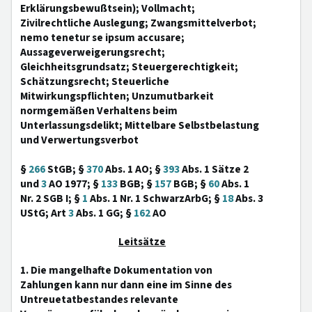
Erklärungsbewußtsein); Vollmacht;
Zivilrechtliche Auslegung; Zwangsmittelverbot;
nemo tenetur se ipsum accusare;
Aussageverweigerungsrecht;
Gleichheitsgrundsatz; Steuergerechtigkeit;
Schätzungsrecht; Steuerliche
Mitwirkungspflichten; Unzumutbarkeit
normgemäßen Verhaltens beim
Unterlassungsdelikt; Mittelbare Selbstbelastung
und Verwertungsverbot
§
266
StGB; §
370
Abs. 1 AO; §
393
Abs. 1 Sätze 2
und
3
AO 1977; §
133
BGB; §
157
BGB; §
60
Abs. 1
Nr. 2 SGB I; §
1
Abs. 1 Nr. 1 SchwarzArbG; §
18
Abs. 3
UStG; Art
3
Abs. 1 GG; §
162
AO
Leitsätze
1. Die mangelhafte Dokumentation von
Zahlungen kann nur dann eine im Sinne des
Untreuetatbestandes relevante