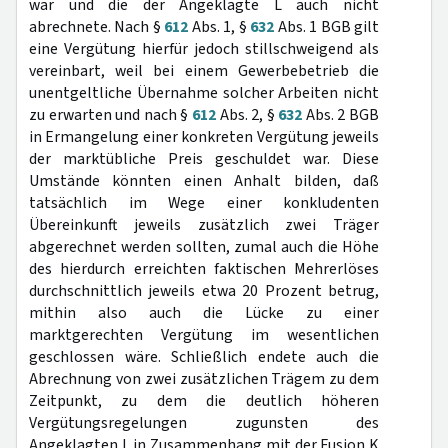
war und die der Angeklagte L auch nicht
abrechnete. Nach §
612
Abs. 1, §
632
Abs. 1 BGB gilt
eine Vergütung hierfür jedoch stillschweigend als
vereinbart, weil bei einem Gewerbebetrieb die
unentgeltliche Übernahme solcher Arbeiten nicht
zu erwarten und nach §
612
Abs. 2, §
632
Abs. 2 BGB
in Ermangelung einer konkreten Vergütung jeweils
der marktübliche Preis geschuldet war. Diese
Umstände könnten einen Anhalt bilden, daß
tatsächlich im Wege einer konkludenten
Übereinkunft jeweils zusätzlich zwei Träger
abgerechnet werden sollten, zumal auch die Höhe
des hierdurch erreichten faktischen Mehrerlöses
durchschnittlich jeweils etwa 20 Prozent betrug,
mithin also auch die Lücke zu einer
marktgerechten Vergütung im wesentlichen
geschlossen wäre. Schließlich endete auch die
Abrechnung von zwei zusätzlichen Trägem zu dem
Zeitpunkt, zu dem die deutlich höheren
Vergütungsregelungen zugunsten des
Angeklagten L in Zusammenhang mit der Fusion K