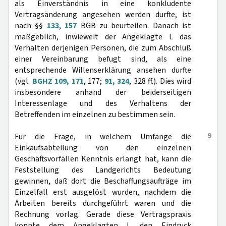
als Einverständnis in eine konkludente
Vertragsänderung angesehen werden durfte, ist
nach §§
133
,
157
BGB zu beurteilen. Danach ist
maßgeblich, inwieweit der Angeklagte L das
Verhalten derjenigen Personen, die zum Abschluß
einer Vereinbarung befugt sind, als eine
entsprechende Willenserklärung ansehen durfte
(vgl.
BGHZ 109, 171
, 177;
91, 324
, 328 ff.). Dies wird
insbesondere anhand der beiderseitigen
Interessenlage und des Verhaltens der
Betreffenden im einzelnen zu bestimmen sein.
9
Für die Frage, in welchem Umfange die
Einkaufsabteilung von den einzelnen
Geschäftsvorfällen Kenntnis erlangt hat, kann die
Feststellung des Landgerichts Bedeutung
gewinnen, daß dort die Beschaffungsaufträge im
Einzelfall erst ausgelöst wurden, nachdem die
Arbeiten bereits durchgeführt waren und die
Rechnung vorlag. Gerade diese Vertragspraxis
konnte dem Angeklagten L den Eindruck