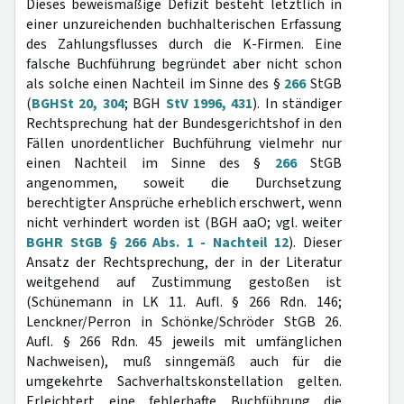
Dieses beweismäßige Defizit besteht letztlich in
einer unzureichenden buchhalterischen Erfassung
des Zahlungsflusses durch die K-Firmen. Eine
falsche Buchführung begründet aber nicht schon
als solche einen Nachteil im Sinne des §
266
StGB
(
BGHSt 20, 304
; BGH
StV 1996, 431
). In ständiger
Rechtsprechung hat der Bundesgerichtshof in den
Fällen unordentlicher Buchführung vielmehr nur
einen Nachteil im Sinne des §
266
StGB
angenommen, soweit die Durchsetzung
berechtigter Ansprüche erheblich erschwert, wenn
nicht verhindert worden ist (BGH aaO; vgl. weiter
BGHR StGB § 266 Abs. 1 - Nachteil 12
). Dieser
Ansatz der Rechtsprechung, der in der Literatur
weitgehend auf Zustimmung gestoßen ist
(Schünemann in LK 11. Aufl. § 266 Rdn. 146;
Lenckner/Perron in Schönke/Schröder StGB 26.
Aufl. § 266 Rdn. 45 jeweils mit umfänglichen
Nachweisen), muß sinngemäß auch für die
umgekehrte Sachverhaltskonstellation gelten.
Erleichtert eine fehlerhafte Buchführung die