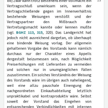
13
bb) Zwar kann trotz Bestehens einer Vollmacht ein
Vertragsschluß unwirksam sein, wenn der
Vertragschließende gegen im Innenverhältnis
bestehende Weisungen verstößt und der
Vertragspartner den Mißbrauch der
Vertretungsmacht kannte oder kennen mußte
(vgl.
BGHZ 113, 315
, 320). Das Landgericht hat
jedoch nicht ausreichend dargetan, ob überhaupt
eine bindende Weisung vorlag. Der allgemein
gehaltenen Vorgabe des Vorstands kann nämlich
durchaus nur der Charakter eines Appells
dergestalt beizumessen sein, nach Möglichkeit
Preiserhöhungen mit Lieferanten zu vermeiden
und solchen nur in unumgänglichen Fällen
zuzustimmen. Ein solches Verständnis der Weisung
des Vorstands wäre im übrigen auch naheliegend,
weil eine allzu pauschale Einengung der
nachgeordneten Einkaufsabteilung letztlich
unpraktikabel und kontraproduktiv wäre. Selbst
soweit der Vorstand das Eingehen von
entsprechenden Verbindlichkeiten mit internen