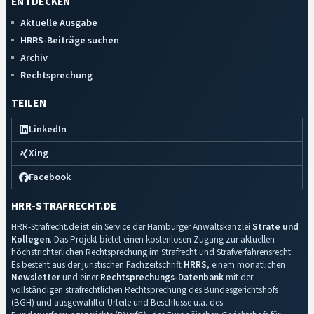
ENTDECKEN
Aktuelle Ausgabe
HRRS-Beiträge suchen
Archiv
Rechtsprechung
TEILEN
LinkedIn
Xing
Facebook
HRR-STRAFRECHT.DE
HRR-Strafrecht.de ist ein Service der Hamburger Anwaltskanzlei
Strate und
Kollegen
. Das Projekt bietet einen kostenlosen Zugang zur aktuellen
höchstrichterlichen Rechtsprechung im Strafrecht und Strafverfahrensrecht.
Es besteht aus der juristischen Fachzeitschrift
HRRS
, einem monatlichen
Newsletter
und einer
Rechtsprechungs-Datenbank
mit der
vollständigen strafrechtlichen Rechtsprechung des Bundesgerichtshofs
(BGH) und ausgewählter Urteile und Beschlüsse u.a. des