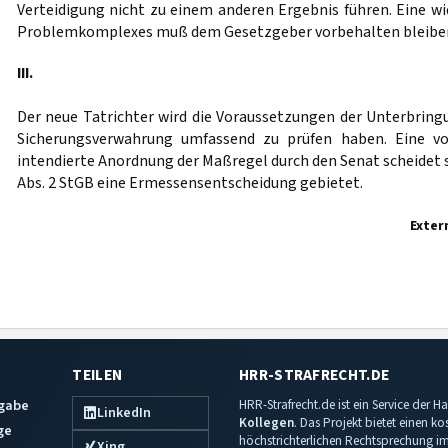
Verteidigung nicht zu einem anderen Ergebnis führen. Eine wi
Problemkomplexes muß dem Gesetzgeber vorbehalten bleibe
III.
Der neue Tatrichter wird die Voraussetzungen der Unterbring
Sicherungsverwahrung umfassend zu prüfen haben. Eine vo
intendierte Anordnung der Maßregel durch den Senat scheidet 
Abs. 2 StGB eine Ermessensentscheidung gebietet.
Exter
TEILEN
HRR-STRAFRECHT.DE
sgabe
HRR-Strafrecht.de ist ein Service der
LinkedIn
Kollegen
. Das Projekt bietet einen k
ge
höchstrichterlichen Rechtsprechung im 
Xing