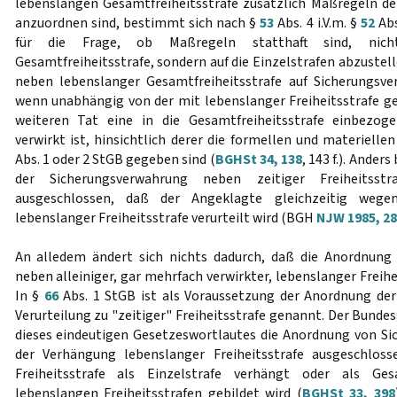
lebenslangen Gesamtfreiheitsstrafe zusätzlich Maßregeln d
anzuordnen sind, bestimmt sich nach §
53
Abs. 4 i.V.m. §
52
Abs
für die Frage, ob Maßregeln statthaft sind, nich
Gesamtfreiheitsstrafe, sondern auf die Einzelstrafen abzuste
neben lebenslanger Gesamtfreiheitsstrafe auf Sicherungsv
wenn unabhängig von der mit lebenslanger Freiheitsstrafe 
weiteren Tat eine in die Gesamtfreiheitsstrafe einbezogen
verwirkt ist, hinsichtlich derer die formellen und materiell
Abs. 1 oder 2 StGB gegeben sind (
BGHSt 34, 138
, 143 f.). Ander
der Sicherungsverwahrung neben zeitiger Freiheitsst
ausgeschlossen, daß der Angeklagte gleichzeitig weg
lebenslanger Freiheitsstrafe verurteilt wird (BGH
NJW 1985, 2
An alledem ändert sich nichts dadurch, daß die Anordnung
neben alleiniger, gar mehrfach verwirkter, lebenslanger Freihe
In §
66
Abs. 1 StGB ist als Voraussetzung der Anordnung der
Verurteilung zu "zeitiger" Freiheitsstrafe genannt. Der Bunde
dieses eindeutigen Gesetzeswortlautes die Anordnung von S
der Verhängung lebenslanger Freiheitsstrafe ausgeschlos
Freiheitsstrafe als Einzelstrafe verhängt oder als Ge
lebenslangen Freiheitsstrafen gebildet wird (
BGHSt 33, 398