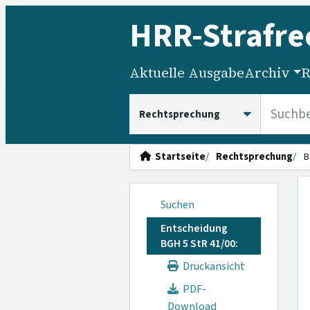
HRR
-Strafre
Aktuelle Ausgabe
Archiv
R
HRRS durchsuchen
Startseite
Rechtsprechung
B
Suchen
Entscheidung
BGH 5 StR 41/00:
Druckansicht
PDF-
Download