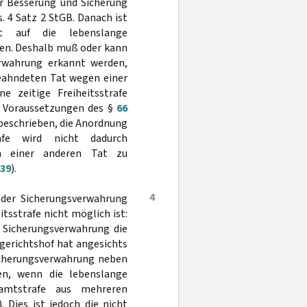
er Besserung und Sicherung
. 4 Satz 2 StGB. Danach ist
t auf die lebenslange
llen. Deshalb muß oder kann
erwahrung erkannt werden,
geahndeten Tat wegen einer
e zeitige Freiheitsstrafe
en Voraussetzungen des §
66
s beschrieben, die Anordnung
rafe wird nicht dadurch
en einer anderen Tat zu
839
).
4
 der Sicherungsverwahrung
itsstrafe nicht möglich ist:
 Sicherungsverwahrung die
sgerichtshof hat angesichts
icherungsverwahrung neben
sen, wenn die lebenslange
samtstrafe aus mehreren
). Dies ist jedoch die nicht