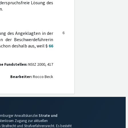
derspruchsfreie Lösung des
n.
6
ung des Angeklagten in der
n der Beschwerdeführerin
schon deshalb aus, weil §
66
ne Fundstellen:
NStZ 2000, 417
Bearbeiter:
Rocco Beck
 Hamburger Anwaltskanzlei
Strate und
ostenlosen Zugang zur aktuellen
Strafrecht und Strafverfahrensrecht. Es besteht