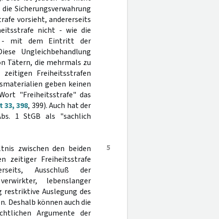
s die Sicherungsverwahrung
trafe vorsieht, andererseits
eitsstrafe nicht - wie die
 - mit dem Eintritt der
iese Ungleichbehandlung
on Tätern, die mehrmals zu
 zeitigen Freiheitsstrafen
esmaterialien geben keinen
rt "Freiheitsstrafe" das
 33, 398
, 399). Auch hat der
s. 1 StGB als "sachlich
5
tnis zwischen den beiden
 zeitiger Freiheitsstrafe
erseits, Ausschluß der
rwirkter, lebenslanger
g restriktive Auslegung des
en. Deshalb können auch die
chtlichen Argumente der