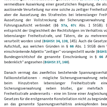
vermeidbare Auswirkung einer gesetzlichen Regelung, die al
auslösende Verurteilung nur eine solche zu zeitiger Freiheitss
aber die Aussetzung des Strafrestes bei lebenslanger Freih
Aussetzung der Vollstreckung der Sicherungsverwahrung
Führungsaufsicht verbindet (§§
57a
,
67c
Abs. 1 StGB). D
entspricht der Ungleichheit der Rechtsfolgen im Verhältnis v
lebenslanger Freiheitsstrafe, und Tätern, die zu mehreren
verurteilt worden sind (
BGHSt 34, 138
, 145). Auch die Gesetz
Aufschluß, aus welchen Gründen in §
66
Abs. 1 StGB dem Wo
einschränkende Adjektiv "zeitiger" vorangestellt wurde (
BGHSt
Bundesgerichtshof die genannte Einschränkung in §
66
Ab
bedenklich" angesehen (
BGHSt 37, 160
).
Danach vermag das zweifellos bestehende Spannungsverhäl
Fallkonstellationen - mögliche Sicherungsverwahrung neben
beim Hinzutreten lebenslanger Freiheitsstrafe ein
Sicherungsverwahrung neben bloßer, gar mehrfach ve
Freiheitsstrafe andererseits - eine im Sinne einer Angleichun
Gesetzes für die erstgenannte Konstellation nicht zu begründ
an das genannte Spannungsverhältnis anknüpfenden bea