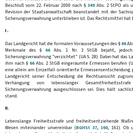
Beschluß vom 22. Februar 2000 nach §
349
Abs. 2 StPO als u
Revision der Staatsanwaltschaft beanstandet mit der Sachr
Sicherungsverwahrung unterblieben ist. Das Rechtsmittel hat E
I .
Das Landgericht hat die formalen Voraussetzungen des §
66
Abs
Merkmale des §
66
Abs. 1 Nr. 3 StGB bejaht, jedoch
Sicherungsverwahrung "verzichtet" (UA S. 28). Dabei hat das La
ihm nach §
66
Abs. 2 StGB eingeräumte Ermessen berufen (UA
eine allein am Einzelfall orientierte Ermessensentscheidung 
Landgericht seiner Entscheidung die Rechtsansicht zugru
Verhängung von lebenslanger Gesamtfreiheitsstr
Sicherungsverwahrung ausgeschlossen sei. Dies hält sachlic
stand.
II.
Lebenslange Freiheitsstrafe und freiheitsentziehende Maßr
Wesen miteinander unvereinbar (
BGHSt 37, 160
, 161). Ob 