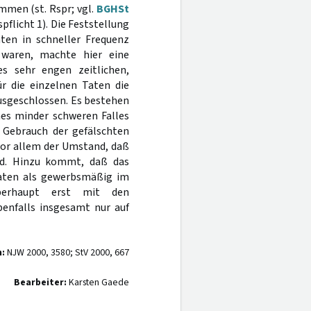
ommen (st. Rspr; vgl.
BGHSt
spflicht 1). Die Feststellung
ten in schneller Frequenz
 waren, machte hier eine
es sehr engen zeitlichen,
r die einzelnen Taten die
usgeschlossen. Es bestehen
nes minder schweren Falles
 Gebrauch der gefälschten
 vor allem der Umstand, daß
nd. Hinzu kommt, daß das
 Taten als gewerbsmäßig im
berhaupt erst mit den
enfalls insgesamt nur auf
n:
NJW 2000, 3580; StV 2000, 667
Bearbeiter:
Karsten Gaede