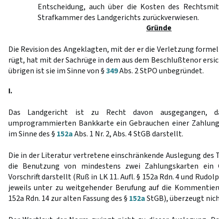
Entscheidung, auch über die Kosten des Rechtsmit
Strafkammer des Landgerichts zurückverwiesen.
Gründe
Die Revision des Angeklagten, mit der er die Verletzung forme
rügt, hat mit der Sachrüge in dem aus dem Beschlußtenor ersi
übrigen ist sie im Sinne von §
349
Abs. 2 StPO unbegründet.
I.
Das Landgericht ist zu Recht davon ausgegangen, 
umprogrammierten Bankkarte ein Gebrauchen einer Zahlungs
im Sinne des §
152a
Abs. 1 Nr. 2, Abs. 4 StGB darstellt.
Die in der Literatur vertretene einschränkende Auslegung des 
die Benutzung von mindestens zwei Zahlungskarten ein 
Vorschrift darstellt (Ruß in LK 11. Aufl. § 152a Rdn. 4 und Rudol
jeweils unter zu weitgehender Berufung auf die Kommenti
152a Rdn. 14 zur alten Fassung des §
152a
StGB), überzeugt nich