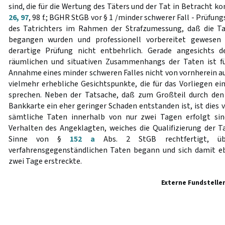
sind, die für die Wertung des Täters und der Tat in Betracht k
26, 97
, 98 f.; BGHR StGB vor § 1 /minder schwerer Fall - Prüfung
des Tatrichters im Rahmen der Strafzumessung, daß die Ta
begangen wurden und professionell vorbereitet gewesen
derartige Prüfung nicht entbehrlich. Gerade angesichts d
räumlichen und situativen Zusammenhangs der Taten ist fü
Annahme eines minder schweren Falles nicht von vornherein a
vielmehr erhebliche Gesichtspunkte, die für das Vorliegen ei
sprechen. Neben der Tatsache, daß zum Großteil durch den
Bankkarte ein eher geringer Schaden entstanden ist, ist dies
sämtliche Taten innerhalb von nur zwei Tagen erfolgt si
Verhalten des Angeklagten, weiches die Qualifizierung der
Sinne von §
152 a
Abs. 2 StGB rechtfertigt, ü
verfahrensgegenständlichen Taten begann und sich damit eb
zwei Tage erstreckte.
Externe Fundstelle