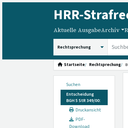
HRR
-Strafre
Aktuelle Ausgabe
Archiv
R
HRRS durchsuchen
Startseite
Rechtsprechung
B
Suchen
Entscheidung
BGH 5 StR 349/00:
Druckansicht
PDF-
Download