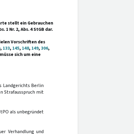
te stellt ein Gebrauchen
s. 1 Nr. 2, Abs. 4 StGB dar.
ielen Vorschriften des
0
,
133
,
145
,
148
,
149
,
306
,
 müsse sich um eine
es Landgerichts Berlin
n Strafausspruch mit
StPO als unbegründet
uer Verhandlung und