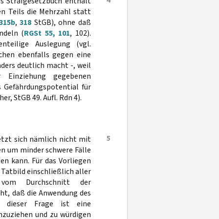
4
as Strafgesetzbuch enthält
en Teils die Mehrzahl statt
315b
,
318
StGB), ohne daß
ndeln (
RGSt 55, 101
, 102).
nteilige Auslegung (vgl.
chen ebenfalls gegen eine
ders deutlich macht -, weil
r Einziehung gegebenen
 Gefährdungspotential für
r, StGB 49. Aufl. Rdn 4).
5
tzt sich nämlich nicht mit
ten um minder schwere Fälle
en kann. Für das Vorliegen
Tatbild einschließlich aller
 vom Durchschnitt der
ht, daß die Anwendung des
 dieser Frage ist eine
anzuziehen und zu würdigen