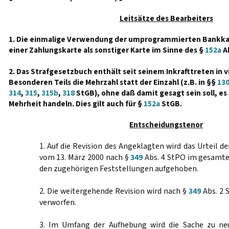
Leitsätze des Bearbeiters
1. Die einmalige Verwendung der umprogrammierten Bankkar
einer Zahlungskarte als sonstiger Karte im Sinne des §
152a
Ab
2. Das Strafgesetzbuch enthält seit seinem Inkrafttreten in v
Besonderen Teils die Mehrzahl statt der Einzahl (z.B. in §§
13
314
,
315
,
315b
,
318
StGB), ohne daß damit gesagt sein soll, es
Mehrheit handeln. Dies gilt auch für §
152a
StGB.
Entscheidungstenor
1. Auf die Revision des Angeklagten wird das Urteil d
vom 13. März 2000 nach §
349
Abs. 4 StPO im gesamte
den zugehörigen Feststellungen aufgehoben.
2. Die weitergehende Revision wird nach §
349
Abs. 2 
verworfen.
3. Im Umfang der Aufhebung wird die Sache zu ne