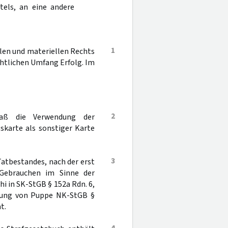
tels, an eine andere
1
llen und materiellen Rechts
chtlichen Umfang Erfolg. Im
2
daß die Verwendung der
karte als sonstiger Karte
3
Tatbestandes, nach der erst
Gebrauchen im Sinne der
phi in SK-StGB § 152a Rdn. 6,
erung von Puppe NK-StGB §
t.