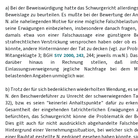
a) Bei der Beweiswürdigung hatte das Schwurgericht allerding
Beweislage zu beurteilen. Es mußte bei der Bewertung der 
N. alle naheliegenden Motive für eine mögliche Falschbelastu
seine Erwägungen einbeziehen, insbesondere danach fragen,
damals etwa von einer Falschaussage eine günstigere Be
strafrechtlichen Verstrickung versprochen haben oder ob e
könnte, andere Hintermänner der Tat zu decken (vgl. zur Pro
Mitangeklagte 3; BGH
StV 2000, 243
, 244; jeweils m.w.N.). D
darüber hinaus in Rechnung stellen, daß info
Einlassungsverweigerung jegliche Nachfrage bei dem M
belastenden Angaben unmöglich war.
b) Trotz der für sich bedenklichen wiederholten Wendung, es se
N. den Beschwerdeführer zu Unrecht der schwerwiegenden Tat
32), bzw. es seien "keinerlei Anhaltspunkte" dafür zu erkenn
Gesamtheit der eingehenden tatrichterlichen Erwägungen 
befürchten, das Schwurgericht könne die Problematik der B
Dies gilt auch für nicht ausdrücklich abgehandelte Falsch
Hintergrund einer Vernehmungssituation, bei welcher sich d
einer Raubtat gestellte N. gedrängt gesehen haben könnte, si