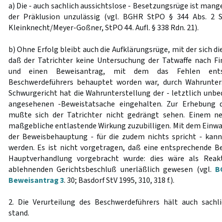
a) Die - auch sachlich aussichtslose - Besetzungsrüge ist man
der Präklusion unzulässig (vgl. BGHR StPO § 344 Abs. 2 
Kleinknecht/Meyer-Goßner, StPO 44. Aufl. § 338 Rdn. 21).
b) Ohne Erfolg bleibt auch die Aufklärungsrüge, mit der sich d
daß der Tatrichter keine Untersuchung der Tatwaffe nach F
und einen Beweisantrag, mit dem das Fehlen ents
Beschwerdeführers behauptet worden war, durch Wahrunters
Schwurgericht hat die Wahrunterstellung der - letztlich unbe
angesehenen -Beweistatsache eingehalten. Zur Erhebung 
mußte sich der Tatrichter nicht gedrängt sehen. Einem n
maßgebliche entlastende Wirkung zuzubilligen. Mit dem Einw
der Beweisbehauptung - für die zudem nichts spricht - kann
werden. Es ist nicht vorgetragen, daß eine entsprechende B
Hauptverhandlung vorgebracht wurde: dies wäre als Reak
ablehnenden Gerichtsbeschluß unerläßlich gewesen (vgl.
B
Beweisantrag 3
. 30; Basdorf StV 1995, 310, 318 f.).
2. Die Verurteilung des Beschwerdeführers hält auch sachl
stand.