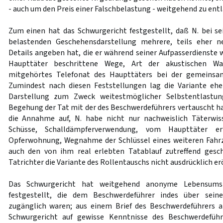
- auch um den Preis einer Falschbelastung - weitgehend zu entl
Zum einen hat das Schwurgericht festgestellt, daß N. bei s
belastenden Geschehensdarstellung mehrere, teils eher n
Details angeben hat, die er während seiner Aufpasserdiens
Haupttäter beschrittene Wege, Art der akustischen W
mitgehörtes Telefonat des Haupttäters bei der gemeinsa
Zumindest nach diesen Feststellungen lag die Variante ehe
Darstellung zum Zweck weitestmöglicher Selbstentlastun
Begehung der Tat mit der des Beschwerdeführers vertauscht ha
die Annahme auf, N. habe nicht nur nachweislich Täterwis
Schüsse, Schalldämpferverwendung, vom Haupttäter er
Opferwohnung, Wegnahme der Schlüssel eines weiteren Fahrz
auch den von ihm real erlebten Tatablauf zutreffend gesc
Tatrichter die Variante des Rollentauschs nicht ausdrücklich er
Das Schwurgericht hat weitgehend anonyme Lebensumst
festgestellt, die dem Beschwerdeführer indes über sein
zugänglich waren; aus einem Brief des Beschwerdeführers a
Schwurgericht auf gewisse Kenntnisse des Beschwerdeführ