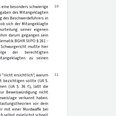
10
s eine besonders schwierige
Angaben des Mitangeklagten
ng des Beschwerdeführers in
 ob sich der Mitangeklagte
urteilung seiner eigenen
s ihm darum gegangen sein
blematik BGHR StPO § 261 -
as Schwurgericht mußte hier
lge der berechtigten
itangeklagten zu seinen
11
i "nicht ersichtlich", warum
 bezichtigen sollte (UA S.
en (UA S. 36 f.), läßt die
zur Beweiswürdigung nicht
eweislage verkannt haben.
belastungstheorien vor dem
er mit einer Mordwaffe bei
ch selbst möglichst schnell