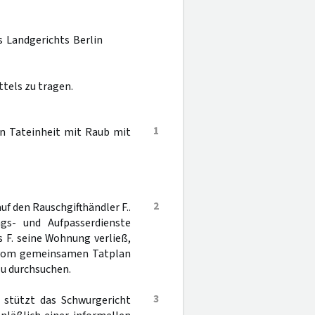
s Landgerichts Berlin
tels zu tragen.
1
n Tateinheit mit Raub mit
2
f den Rauschgifthändler F..
s- und Aufpasserdienste
s F. seine Wohnung verließ,
ß vom gemeinsamen Tatplan
u durchsuchen.
3
s stützt das Schwurgericht