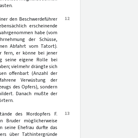
asten.
12
einer den Beschwerdeführer
ebensächlich erscheinende
te wahrgenommen habe (vom
ahrnehmung der Schüsse,
men Abfahrt vom Tatort).
r fern, er könne bei jener
g seine eigene Rolle bei
ben; vielmehr drängte sich
sen offenbart (Anzahl der
fahrene Verwüstung der
eugs des Opfers), sondern
hildert. Danach mußte der
örtern.
13
ände des Mordopfers F.
en Bruder möglicherweise
n seine Ehefrau durfte das
ers über Tathintergründe