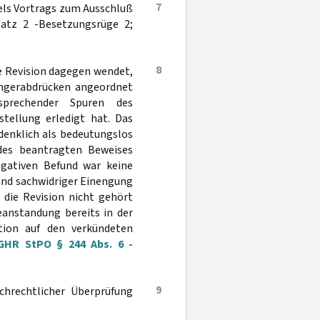
7
gels Vortrags zum Ausschluß
Satz 2 -Besetzungsrüge 2;
8
ie Revision dagegen wendet,
ingerabdrücken angeordnet
prechender Spuren des
tellung erledigt hat. Das
denklich als bedeutungslos
des beantragten Beweises
egativen Befund war keine
and sachwidriger Einengung
 die Revision nicht gehört
eanstandung bereits in der
tion auf den verkündeten
GHR StPO § 244 Abs. 6 -
9
ichrechtlicher Überprüfung