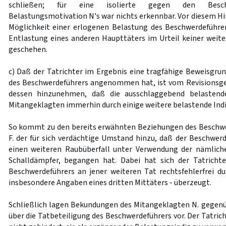
schließen; für eine isolierte gegen den Beschw
Belastungsmotivation N's war nichts erkennbar. Vor diesem Hi
Möglichkeit einer erlogenen Belastung des Beschwerdeführe
Entlastung eines anderen Haupttäters im Urteil keiner wei
geschehen.
c) Daß der Tatrichter im Ergebnis eine tragfähige Beweisgrun
des Beschwerdeführers angenommen hat, ist vom Revisionsger
dessen hinzunehmen, daß die ausschlaggebend belastend
Mitangeklagten immerhin durch einige weitere belastende Indi
So kommt zu den bereits erwähnten Beziehungen des Beschw
F. der für sich verdächtige Umstand hinzu, daß der Beschwe
einen weiteren Raubüberfall unter Verwendung der nämliche
Schalldämpfer, begangen hat. Dabei hat sich der Tatricht
Beschwerdeführers an jener weiteren Tat rechtsfehlerfrei d
insbesondere Angaben eines dritten Mittäters - überzeugt.
Schließlich lagen Bekundungen des Mitangeklagten N. gegen
über die Tatbeteiligung des Beschwerdeführers vor. Der Tatri