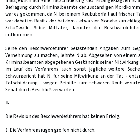
maßgeblich auf eine Tatschilderung des Mitangeklagten N. a
Befragung durch Kriminalbeamte der zuständigen Mordkommis
war es gekommen, da N. bei einem Raubüberfall auf frischer T
war dabei im Besitz der bei dem - etwa vier Monate zurückli
Schußwaffe. Seine Mittäter, darunter der Beschwerdefüh
entkommen.
Seine den Beschwerdeführer belastenden Angaben zum Geg
Vernehmung zu machen, lehnte N ab. Abgesehen von einem 
Kriminalbeamten abgegebenen Geständnis seiner Mitwirkung 
im Lauf des Verfahrens auch sonst jegliche weitere Sache
Schwurgericht hat N. für seine Mitwirkung an der Tat - ent
Tatschilderung - wegen Beihilfe zum schweren Raub verurtei
Senat durch Beschluß verworfen.
II.
Die Revision des Beschwerdeführers hat keinen Erfolg.
1. Die Verfahrensrügen greifen nicht durch.