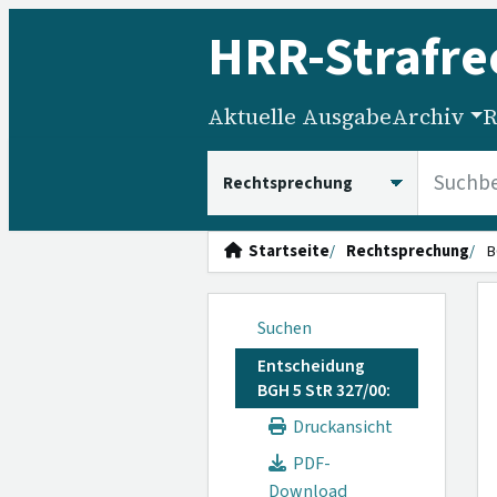
HRR
-Strafre
Aktuelle Ausgabe
Archiv
R
HRRS durchsuchen
Startseite
Rechtsprechung
B
Suchen
Entscheidung
BGH 5 StR 327/00:
Druckansicht
PDF-
Download