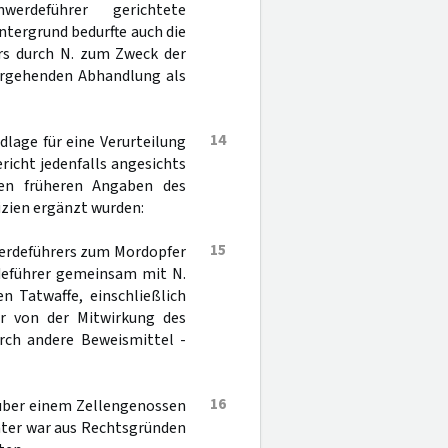
erdeführer gerichtete
ntergrund bedurfte auch die
rs durch N. zum Zweck der
tergehenden Abhandlung als
14
dlage für eine Verurteilung
icht jedenfalls angesichts
en früheren Angaben des
zien ergänzt wurden:
15
erdeführers zum Mordopfer
rdeführer gemeinsam mit N.
n Tatwaffe, einschließlich
er von der Mitwirkung des
urch andere Beweismittel -
16
über einem Zellengenossen
chter war aus Rechtsgründen