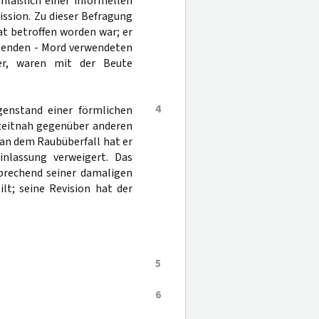
nläßlich einer informellen
sion. Zu dieser Befragung
at betroffen worden war; er
egenden - Mord verwendeten
rer, waren mit der Beute
4
enstand einer förmlichen
zeitnah gegenüber anderen
an dem Raubüberfall hat er
inlassung verweigert. Das
sprechend seiner damaligen
lt; seine Revision hat der
5
6