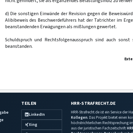
nicht gehindert, sie als ergänzendes Belastungsindiz zu verwer
d) Die sonstigen Einwände der Revision gegen die Beweiswürd
Alibibeweis des Beschwerdeführers hat der Tatrichter im Erge
beanstandenden Erwägungen als mißlungen gewertet.
Schuldspruch und Rechtsfolgenausspruch sind auch sonst s
beanstanden.
Exte
TEILEN
HRR-STRAFRECHT.DE
sgabe
HRR-Strafrecht.de ist ein Service der
LinkedIn
Kollegen
. Das Projekt bietet einen k
ge
höchstrichterlichen Rechtsprechung im 
Xing
aus der juristischen Fachzeitschrift
HR