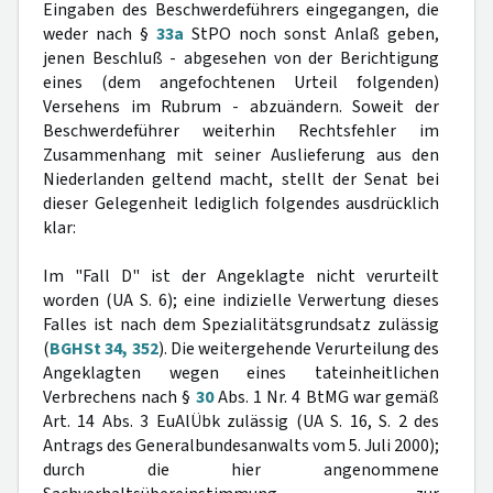
Eingaben des Beschwerdeführers eingegangen, die
weder nach §
33a
StPO noch sonst Anlaß geben,
jenen Beschluß - abgesehen von der Berichtigung
eines (dem angefochtenen Urteil folgenden)
Versehens im Rubrum - abzuändern. Soweit der
Beschwerdeführer weiterhin Rechtsfehler im
Zusammenhang mit seiner Auslieferung aus den
Niederlanden geltend macht, stellt der Senat bei
dieser Gelegenheit lediglich folgendes ausdrücklich
klar:
Im "Fall D" ist der Angeklagte nicht verurteilt
worden (UA S. 6); eine indizielle Verwertung dieses
Falles ist nach dem Spezialitätsgrundsatz zulässig
(
BGHSt 34, 352
). Die weitergehende Verurteilung des
Angeklagten wegen eines tateinheitlichen
Verbrechens nach §
30
Abs. 1 Nr. 4 BtMG war gemäß
Art. 14 Abs. 3 EuAlÜbk zulässig (UA S. 16, S. 2 des
Antrags des Generalbundesanwalts vom 5. Juli 2000);
durch die hier angenommene