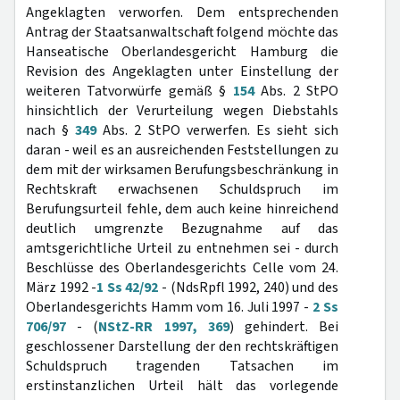
Angeklagten verworfen. Dem entsprechenden
Antrag der Staatsanwaltschaft folgend möchte das
Hanseatische Oberlandesgericht Hamburg die
Revision des Angeklagten unter Einstellung der
weiteren Tatvorwürfe gemäß §
154
Abs. 2 StPO
hinsichtlich der Verurteilung wegen Diebstahls
nach §
349
Abs. 2 StPO verwerfen. Es sieht sich
daran - weil es an ausreichenden Feststellungen zu
dem mit der wirksamen Berufungsbeschränkung in
Rechtskraft erwachsenen Schuldspruch im
Berufungsurteil fehle, dem auch keine hinreichend
deutlich umgrenzte Bezugnahme auf das
amtsgerichtliche Urteil zu entnehmen sei - durch
Beschlüsse des Oberlandesgerichts Celle vom 24.
März 1992 -
1 Ss 42/92
- (NdsRpfl 1992, 240) und des
Oberlandesgerichts Hamm vom 16. Juli 1997 -
2 Ss
706/97
- (
NStZ-RR 1997, 369
) gehindert. Bei
geschlossener Darstellung der den rechtskräftigen
Schuldspruch tragenden Tatsachen im
erstinstanzlichen Urteil hält das vorlegende