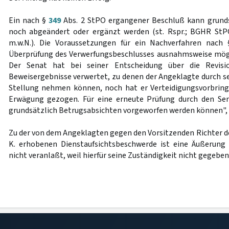
Ein nach §
349
Abs. 2 StPO ergangener Beschluß kann grund
noch abgeändert oder ergänzt werden (st. Rspr.; BGHR StP
m.w.N.). Die Voraussetzungen für ein Nachverfahren nach
Überprüfung des Verwerfungsbeschlusses ausnahmsweise mögli
Der Senat hat bei seiner Entscheidung über die Revisi
Beweisergebnisse verwertet, zu denen der Angeklagte durch se
Stellung nehmen können, noch hat er Verteidigungsvorbring
Erwägung gezogen. Für eine erneute Prüfung durch den Se
grundsätzlich Betrugsabsichten vorgeworfen werden können", 
Zu der von dem Angeklagten gegen den Vorsitzenden Richter 
K. erhobenen Dienstaufsichtsbeschwerde ist eine Äußerung
nicht veranlaßt, weil hierfür seine Zuständigkeit nicht gegeben 