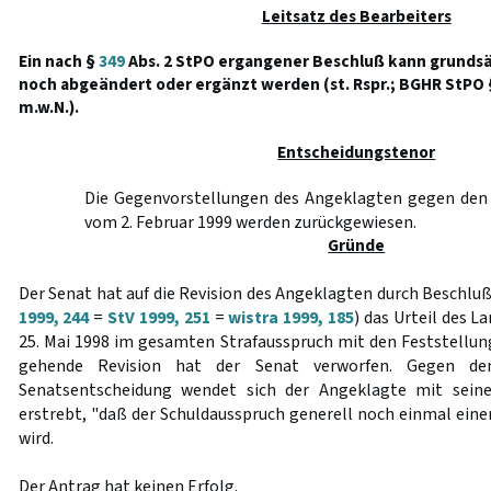
Leitsatz des Bearbeiters
Ein nach §
349
Abs. 2 StPO ergangener Beschluß kann grunds
noch abgeändert oder ergänzt werden (st. Rspr.; BGHR StPO §
m.w.N.).
Entscheidungstenor
Die Gegenvorstellungen des Angeklagten gegen den
vom 2. Februar 1999 werden zurückgewiesen.
Gründe
Der Senat hat auf die Revision des Angeklagten durch Beschluß
1999, 244
=
StV 1999, 251
=
wistra 1999, 185
) das Urteil des 
25. Mai 1998 im gesamten Strafausspruch mit den Feststellun
gehende Revision hat der Senat verworfen. Gegen den
Senatsentscheidung wendet sich der Angeklagte mit seine
erstrebt, "daß der Schuldausspruch generell noch einmal ein
wird.
Der Antrag hat keinen Erfolg.