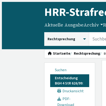
HRR
-Strafre
Aktuelle Ausgabe
Archiv
R
HRRS durchsuchen
Startseite
Rechtsprechung
B
Suchen
Entscheidung
BGH 4 StR 626/99:
Druckansicht
PDF-
Download