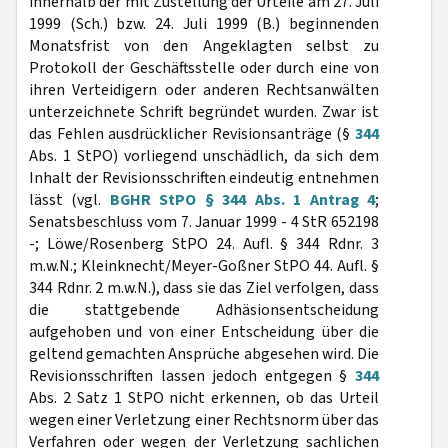
innerhalb der mit Zustellung der Urteile am 27. Juli
1999 (Sch.) bzw. 24. Juli 1999 (B.) beginnenden
Monatsfrist von den Angeklagten selbst zu
Protokoll der Geschäftsstelle oder durch eine von
ihren Verteidigern oder anderen Rechtsanwälten
unterzeichnete Schrift begründet wurden. Zwar ist
das Fehlen ausdrücklicher Revisionsanträge (§
344
Abs. 1 StPO) vorliegend unschädlich, da sich dem
Inhalt der Revisionsschriften eindeutig entnehmen
lässt (vgl.
BGHR StPO § 344 Abs. 1 Antrag 4
;
Senatsbeschluss vom 7. Januar 1999 - 4 StR 652198
-; Löwe/Rosenberg StPO 24. Aufl. § 344 Rdnr. 3
m.w.N.; Kleinknecht/Meyer-Goßner StPO 44. Aufl. §
344 Rdnr. 2 m.w.N.), dass sie das Ziel verfolgen, dass
die stattgebende Adhäsionsentscheidung
aufgehoben und von einer Entscheidung über die
geltend gemachten Ansprüche abgesehen wird. Die
Revisionsschriften lassen jedoch entgegen §
344
Abs. 2 Satz 1 StPO nicht erkennen, ob das Urteil
wegen einer Verletzung einer Rechtsnorm über das
Verfahren oder wegen der Verletzung sachlichen