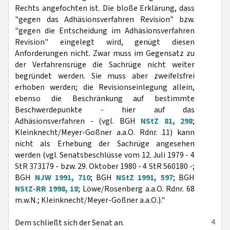
Rechts angefochten ist. Die bloße Erklärung, dass
"gegen das Adhäsionsverfahren Revision" bzw.
"gegen die Entscheidung im Adhäsionsverfahren
Revision" eingelegt wird, genügt diesen
Anforderungen nicht. Zwar muss im Gegensatz zu
der Verfahrensrüge die Sachrüge nicht weiter
begründet werden. Sie muss aber zweifelsfrei
erhoben werden; die Revisionseinlegung allein,
ebenso die Beschränkung auf bestimmte
Beschwerdepunkte - hier auf das
Adhäsionsverfahren - (vgl. BGH
NStZ 81, 298
;
Kleinknecht/Meyer-Goßner a.a.O. Rdnr. 11) kann
nicht als Erhebung der Sachrüge angesehen
werden (vgl. Senatsbeschlüsse vom 12. Juli 1979 - 4
StR 373179 - bzw. 29. Oktober 1980 - 4 StR 560180 -;
BGH
NJW 1991, 710
; BGH
NStZ 1991, 597
; BGH
NStZ-RR 1998, 18
; Löwe/Rosenberg a.a.O. Rdnr. 68
m.w.N.; Kleinknecht/Meyer-Goßner a.a.O.)."
4
Dem schließt sich der Senat an.