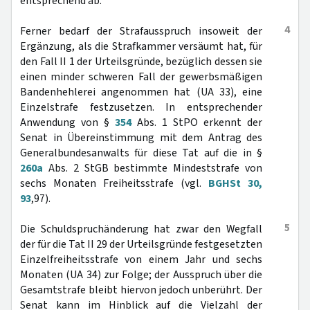
entsprechend ab.
4
Ferner bedarf der Strafausspruch insoweit der
Ergänzung, als die Strafkammer versäumt hat, für
den Fall II 1 der Urteilsgründe, bezüglich dessen sie
einen minder schweren Fall der gewerbsmäßigen
Bandenhehlerei angenommen hat (UA 33), eine
Einzelstrafe festzusetzen. In entsprechender
Anwendung von §
354
Abs. 1 StPO erkennt der
Senat in Übereinstimmung mit dem Antrag des
Generalbundesanwalts für diese Tat auf die in §
260a
Abs. 2 StGB bestimmte Mindeststrafe von
sechs Monaten Freiheitsstrafe (vgl.
BGHSt 30,
93
,97).
5
Die Schuldspruchänderung hat zwar den Wegfall
der für die Tat II 29 der Urteilsgründe festgesetzten
Einzelfreiheitsstrafe von einem Jahr und sechs
Monaten (UA 34) zur Folge; der Ausspruch über die
Gesamtstrafe bleibt hiervon jedoch unberührt. Der
Senat kann im Hinblick auf die Vielzahl der