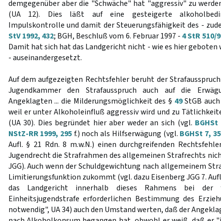
demgegenüber aber die "Schwäche" hat "aggressiv" zu werden
(UA 12). Dies läßt auf eine gesteigerte alkoholbedi
Impulskontrolle und damit der Steuerungsfähigkeit des - z
StV 1992, 432
; BGH, Beschluß vom 6. Februar 1997 -
4 StR 510/9
Damit hat sich hat das Landgericht nicht - wie es hier geboten
- auseinandergesetzt.
Auf dem aufgezeigten Rechtsfehler beruht der Strafausspruc
Jugendkammer den Strafausspruch auch auf die Erwäg
Angeklagten ... die Milderungsmöglichkeit des §
49
StGB auch 
weil er unter Alkoholeinfluß aggressiv wird und zu Tätlichkeit
(UA 30). Dies begründet hier aber weder an sich (vgl.
BGHSt 
NStZ-RR 1999, 295
f.) noch als Hilfserwägung (vgl.
BGHSt 7, 3
Aufl. § 21 Rdn. 8 m.w.N.) einen durchgreifenden Rechtsfehl
Jugendrecht die Strafrahmen des allgemeinen Strafrechts nic
JGG). Auch wenn der Schuldgewichtung nach allgemeinem Strafr
Limitierungsfunktion zukommt (vgl. dazu Eisenberg JGG 7. Aufl. §
das Landgericht innerhalb dieses Rahmens bei der
Einheitsjugendstrafe erforderlichen Bestimmung des Erzieh
notwendig", UA 34) auch den Umstand werten, daß der Angekla
nach Alkoholkonsum begangen hat, obwohl er weiß, daß er 