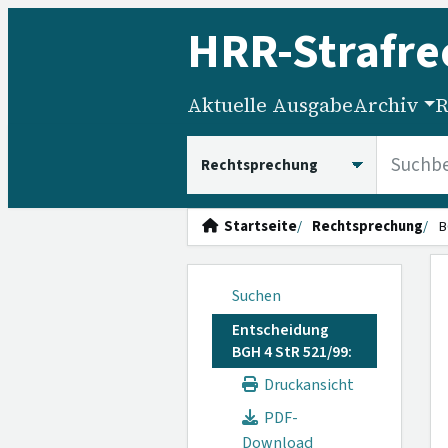
HRR
-Strafre
Aktuelle Ausgabe
Archiv
R
HRRS durchsuchen
Startseite
Rechtsprechung
B
Suchen
Entscheidung
BGH 4 StR 521/99:
Druckansicht
PDF-
Download