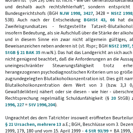
worden ist" (UA 29). Dies ist nicht - wie der Generalbundesanw
und deshalb auch rechtsfehlerhaft", sondern entsprich
Bundesgerichtshofs (BGH
NJW 1998, 3427
, 3428 =
NStZ 1998
538). Auch nach der Entscheidung
BGHSt 43, 66
hat die
Zweifelsgrundsatzes - festgestellte Tatzeit-Blutalkohol
insofern Bedeutung, als sie Aufschluß über die Stärke der alko
und in diesem Sinne ein zwar nicht allgemein gültiges, 
Beweisanzeichen neben anderen ist (st. Rspr.; BGH
NStZ 1997, 
StGB § 21 BAK 35
m.w.N.). Das hat das Landgericht an sich auch
nicht genügend beachtet, daß die Anforderungen an die Aussag
uneingeschränkter Steuerungsfähigkeit trotz erheb
herangezogenen psychodiagnostischen Kriterien um so größer s
zugrundegelegten Blutalkoholkonzentration ist. Dies gilt nam
Blutalkoholkonzentration dem Wert von 3 (bzw. 3,3 0
Gewaltdelikten) nähert oder sie diesen - wie hier - überschr
Rechtsprechung regelmäßig Schuldunfähigkeit (§
20
StGB) z
1996, 227
=
StV 1996,204
).
Ungeachtet des dem Tatrichter insoweit eröffneten Beurteilu
§ 21 Ursachen, mehrere 13
a.E.; BGH, Beschlüsse vom 3. Dez
1999, 179, 180 und vom 15. April 1999 -
4 StR 93/99
= BA 1999, 