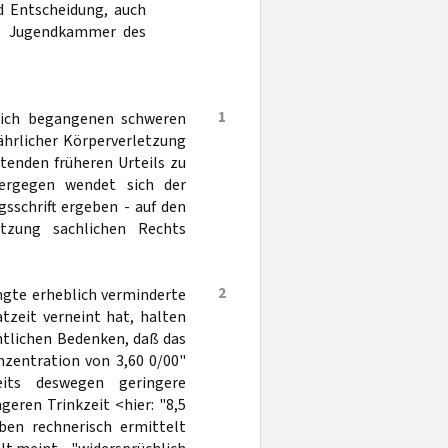
d Entscheidung, auch
re Jugendkammer des
1
lich begangenen schweren
ährlicher Körperverletzung
tenden früheren Urteils zu
Hiergegen wendet sich der
sschrift ergeben - auf den
etzung sachlichen Rechts
2
ngte erheblich verminderte
zeit verneint hat, halten
htlichen Bedenken, daß das
nzentration von 3,60 0/00"
its deswegen geringere
geren Trinkzeit <hier: "8,5
ben rechnerisch ermittelt