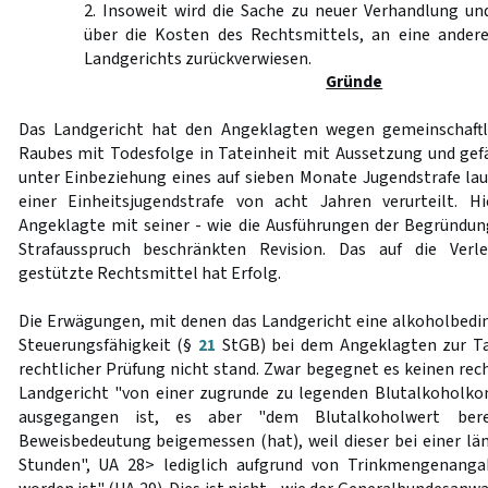
2. Insoweit wird die Sache zu neuer Verhandlung un
über die Kosten des Rechtsmittels, an eine ande
Landgerichts zurückverwiesen.
Gründe
Das Landgericht hat den Angeklagten wegen gemeinschaft
Raubes mit Todesfolge in Tateinheit mit Aussetzung und gef
unter Einbeziehung eines auf sieben Monate Jugendstrafe lau
einer Einheitsjugendstrafe von acht Jahren verurteilt. 
Angeklagte mit seiner - wie die Ausführungen der Begründung
Strafausspruch beschränkten Revision. Das auf die Verl
gestützte Rechtsmittel hat Erfolg.
Die Erwägungen, mit denen das Landgericht eine alkoholbedi
Steuerungsfähigkeit (§
21
StGB) bei dem Angeklagten zur Tat
rechtlicher Prüfung nicht stand. Zwar begegnet es keinen rec
Landgericht "von einer zugrunde zu legenden Blutalkoholko
ausgegangen ist, es aber "dem Blutalkoholwert bere
Beweisbedeutung beigemessen (hat), weil dieser bei einer län
Stunden", UA 28> lediglich aufgrund von Trinkmengenanga