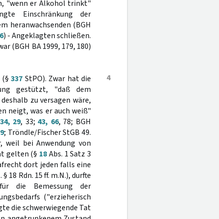
, "wenn er Alkohol trinkt"
ngte Einschränkung der
udem heranwachsenden (BGH
6
) - Angeklagten schließen.
 war (BGH BA 1999, 179, 180)
4
h (§
337
StPO). Zwar hat die
ung gestützt, "daß dem
deshalb zu versagen wäre,
en neigt, was er auch weiß"
34, 29
, 33;
43, 66
, 78; BGH
59
; Tröndle/Fischer StGB 49.
er, weil bei Anwendung von
ht gelten (§
18
Abs. 1 Satz 3
echt dort jeden falls eine
 18 Rdn. 15 ff. m.N.), durfte
 für die Bemessung der
ungsbedarfs ("erzieherisch
gte die schwerwiegende Tat
"in angetrunkenem Zustand