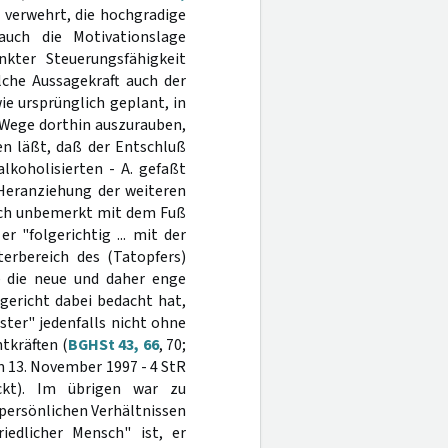
 verwehrt, die hochgradige
uch die Motivationslage
kter Steuerungsfähigkeit
lche Aussagekraft auch der
e ursprünglich geplant, in
 Wege dorthin auszurauben,
fen läßt, daß der Entschluß
lkoholisierten - A. gefaßt
 Heranziehung der weiteren
sich unbemerkt mit dem Fuß
 "folgerichtig ... mit der
terbereich des (Tatopfers)
) die neue und daher enge
gericht dabei bedacht hat,
ter" jedenfalls nicht ohne
tkräften (
BGHSt 43, 66
, 70;
 13. November 1997 - 4 StR
kt). Im übrigen war zu
 persönlichen Verhältnissen
iedlicher Mensch" ist, er