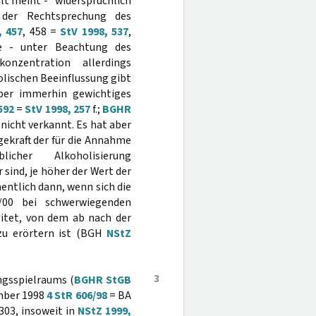
alt meint - "widersprüchlich
t der Rechtsprechung des
, 457
, 458 =
StV 1998, 537
,
 - unter Beachtung des
konzentration allerdings
holischen Beeinflussung gibt
aber immerhin gewichtiges
592
=
StV 1998, 257
f.;
BGHR
 nicht verkannt. Es hat aber
ekraft der für die Annahme
licher Alkoholisierung
ind, je höher der Wert der
entlich dann, wenn sich die
/00 bei schwerwiegenden
eitet, von dem ab nach der
u erörtern ist (BGH
NStZ
3
ngsspielraums (
BGHR StGB
ember 1998
4 StR 606/98
= BA
303, insoweit in
NStZ 1999,