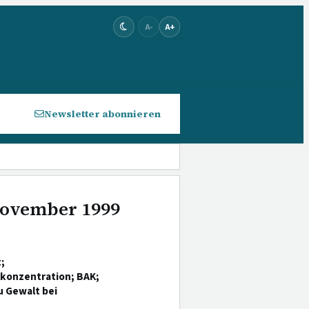
A-
A+
Newsletter abonnieren
 November 1999
;
lkonzentration; BAK;
 Gewalt bei