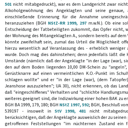
501
nicht mitabgedruckt), war es dem Landgericht zwar nicht
Alkoholgewöhnung des Angeklagten und seine genaue, a
einschließende Erinnerung für die Annahme uneingeschrän
heranzuziehen (BGH
NStZ-RR 1999, 297
m.w.N.). Ob eine so
Entscheidung der Tatbeteiligten zukommt, das Opfer nicht, wi
der Wohnung des Mitangeklagten A., sondern bereits auf dem
könnte zweifelhaft sein, zumal das Urteil die Möglichkeit of
hierzu wesentlich auf Veranlassung des - erheblich weniger a
wurde. Doch mag dies dahinstehen; denn jedenfalls läßt die
Umstände (nämlich: daß der Angeklagte "in der Lage (war), 
den auf dem Boden liegenden 10,00 DM-Schein zu "angeln", er
Gerüstknarre auf einen vermeintlichen K.O.-Punkt im Schul
schlagen wollte" und er "in der Lage (war), (dem Tatopfer
Jeanshose auszuziehen"; UA 30), nicht erkennen, ob das Land
daß "eingeschliffenes" Verhalten und "schlichte Handlungsmus
weiteres geeignet sind, die Indizwirkung einer hohen BAK zu en
BGH BA 1999, 179, 180; BGH
NStZ 1997, 592
; BGH, Beschluß vom
539197 - insoweit in
StV 1998, 481
nicht mitabgedruc
berücksichtigen, daß der Angeklagte ausweislich der zu seinen
getroffenen Feststellungen "im nüchternen Zustand ein fr