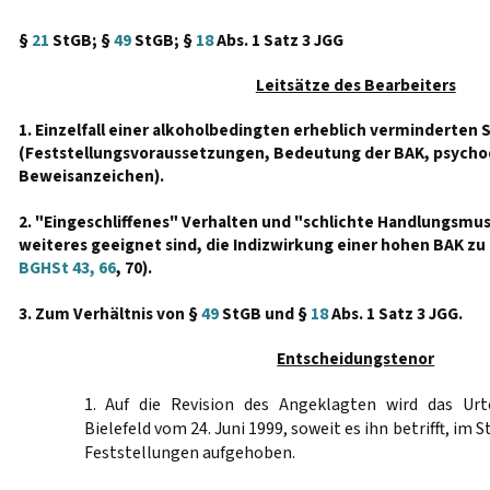
§
21
StGB; §
49
StGB; §
18
Abs. 1 Satz 3 JGG
Leitsätze des Bearbeiters
1. Einzelfall einer alkoholbedingten erheblich verminderten
(Feststellungsvoraussetzungen, Bedeutung der BAK, psycho
Beweisanzeichen).
2. "Eingeschliffenes" Verhalten und "schlichte Handlungsmus
weiteres geeignet sind, die Indizwirkung einer hohen BAK zu 
BGHSt 43, 66
, 70).
3. Zum Verhältnis von §
49
StGB und §
18
Abs. 1 Satz 3 JGG.
Entscheidungstenor
1. Auf die Revision des Angeklagten wird das Urt
Bielefeld vom 24. Juni 1999, soweit es ihn betrifft, im
Feststellungen aufgehoben.