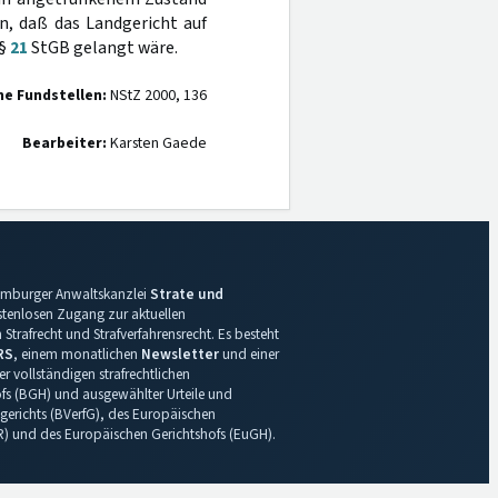
n, daß das Landgericht auf
 §
21
StGB gelangt wäre.
ne Fundstellen:
NStZ 2000, 136
Bearbeiter:
Karsten Gaede
 Hamburger Anwaltskanzlei
Strate und
ostenlosen Zugang zur aktuellen
Strafrecht und Strafverfahrensrecht. Es besteht
RS
, einem monatlichen
Newsletter
und einer
r vollständigen strafrechtlichen
s (BGH) und ausgewählter Urteile und
gerichts (BVerfG), des Europäischen
R) und des Europäischen Gerichtshofs (EuGH).