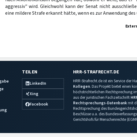
aggressiv" wird. Gleichwohl kann der Senat nicht ausschließe
eine mildere Strafe erkannt hätte, wenn es zur Anwendung des
Exter
TEILEN
HRR-STRAFRECHT.DE
sgabe
HRR-Strafrecht.de ist ein Service der
LinkedIn
Kollegen
. Das Projekt bietet einen k
ge
höchstrichterlichen Rechtsprechung im 
Xing
aus der juristischen Fachzeitschrift
HR
Rechtsprechungs-Datenbank
mit de
Facebook
Rechtsprechung des Bundesgerichtshof
ung
Beschlüsse u.a. des Bundesverfassungs
Gerichtshofs für Menschenrechte (EGM