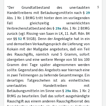
5
"Der Grundtatbestand des unerlaubten
Handeltreibens mit Betäubungsmitteln nach §
29
Abs. 1 Nr. 1 BtMG tritt hinter dem im vorliegenden
Fall gleichzeitig verwirklichten
Verbrechenstatbestand des §
29a
Abs. 1 Nr. 2 BtMG
zurück (vgl. Rissing-van Saan in LK, 11. Aufl. Rdn. 84
vor §§
52
ff. StGB). Denn der Angeklagte hat in ein
und demselben Verkaufsgespräch die Lieferung von
Kokain mit der Maßgabe angeboten, daß ein Teil
des Rauschgifts, nämlich rund 5 Gramm, sofort
übergeben und eine weitere Menge von 50 bis 100
Gramm drei Tage später abgenommen werden
sollte. Gegenstand des Angebots war hiernach eine
in zwei Teilmengen zu liefernde Gesamtmenge. Ein
derartiges Tatgeschehen ist als einheitliches
unerlaubtes Handeltreiben mit
Betäubungsmitteln im Sinne von §
29a
Abs. 1 Nr. 2
BtMG zu beurteilen. Daß das sofort ausgehändigte
Rauschgift aus einem anderen Rauschgiftvorrat des