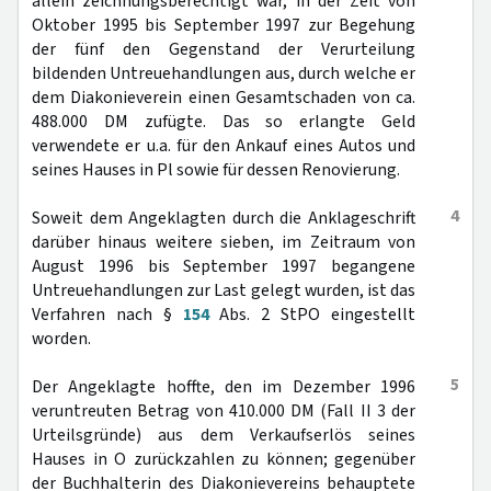
allein zeichnungsberechtigt war, in der Zeit von
Oktober 1995 bis September 1997 zur Begehung
der fünf den Gegenstand der Verurteilung
bildenden Untreuehandlungen aus, durch welche er
dem Diakonieverein einen Gesamtschaden von ca.
488.000 DM zufügte. Das so erlangte Geld
verwendete er u.a. für den Ankauf eines Autos und
seines Hauses in Pl sowie für dessen Renovierung.
4
Soweit dem Angeklagten durch die Anklageschrift
darüber hinaus weitere sieben, im Zeitraum von
August 1996 bis September 1997 begangene
Untreuehandlungen zur Last gelegt wurden, ist das
Verfahren nach §
154
Abs. 2 StPO eingestellt
worden.
5
Der Angeklagte hoffte, den im Dezember 1996
veruntreuten Betrag von 410.000 DM (Fall II 3 der
Urteilsgründe) aus dem Verkaufserlös seines
Hauses in O zurückzahlen zu können; gegenüber
der Buchhalterin des Diakonievereins behauptete