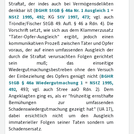
Straftat, der indes auch bei Vermögensdelikten
denkbar ist (
BGHR StGB § 46a Nr. 1 Ausgleich 1
=
NStZ 1995, 492
; KG
StV 1997, 473
; vgl. auch
Tröndle/Fischer StGB 49. Aufl. § 46 a Rdn. 4). Die
Vorschrift setzt, wie sich aus dem Klammerzusatz
"Täter-Opfer-Ausgleich" ergibt, jedoch einen
kommunikativen Prozeß zwischen Täter und Opfer
voraus, der auf einen umfassenden Ausgleich der
durch die Straftat verursachten Folgen gerichtet
sein muß; das einseitige
Wiedergutmachungsbestreben ohne den Versuch
der Einbeziehung des Opfers genügt nicht (
BGHR
StGB § 46a Wiedergutmachung 1
=
NStZ 1995,
492
, 493; vgl. auch Stree aaO Rdn. 2). Dem
Angeklagten ging es, als er "frühzeitig ernsthafte
Bemühungen zur umfassenden
Schadenswiedergutmachung gezeigt hat" (UA 17),
dabei ersichtlich nicht um den Ausgleich
immaterieller Folgen seiner Taten sondern um
Schadensersatz.