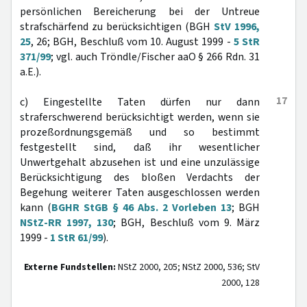
persönlichen Bereicherung bei der Untreue
strafschärfend zu berücksichtigen (BGH
StV 1996,
25
, 26; BGH, Beschluß vom 10. August 1999 -
5 StR
371/99
; vgl. auch Tröndle/Fischer aaO § 266 Rdn. 31
a.E.).
17
c) Eingestellte Taten dürfen nur dann
straferschwerend berücksichtigt werden, wenn sie
prozeßordnungsgemäß und so bestimmt
festgestellt sind, daß ihr wesentlicher
Unwertgehalt abzusehen ist und eine unzulässige
Berücksichtigung des bloßen Verdachts der
Begehung weiterer Taten ausgeschlossen werden
kann (
BGHR StGB § 46 Abs. 2 Vorleben 13
; BGH
NStZ-RR 1997, 130
; BGH, Beschluß vom 9. März
1999 -
1 StR 61/99
).
Externe Fundstellen:
NStZ 2000, 205; NStZ 2000, 536; StV
2000, 128