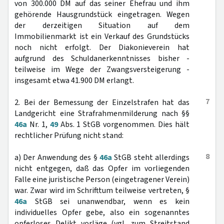
von 300.000 DM auf das seiner Ehefrau und ihm
gehörende Hausgrundstück eingetragen. Wegen
der derzeitigen Situation auf dem
Immobilienmarkt ist ein Verkauf des Grundstücks
noch nicht erfolgt. Der Diakonieverein hat
aufgrund des Schuldanerkenntnisses bisher -
teilweise im Wege der Zwangsversteigerung -
insgesamt etwa 41.900 DM erlangt.
7
2. Bei der Bemessung der Einzelstrafen hat das
Landgericht eine Strafrahmenmilderung nach §§
46a
Nr. 1,
49
Abs. 1 StGB vorgenommen. Dies hält
rechtlicher Prüfung nicht stand:
8
a) Der Anwendung des §
46a
StGB steht allerdings
nicht entgegen, daß das Opfer im vorliegenden
Falle eine juristische Person (eingetragener Verein)
war. Zwar wird im Schrifttum teilweise vertreten, §
46a
StGB sei unanwendbar, wenn es kein
individuelles Opfer gebe, also ein sogenanntes
opferloses Delikt vorläge (vgl. zum Streitstand