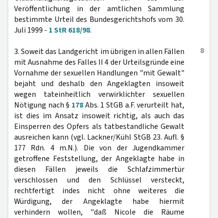
Veröffentlichung in der amtlichen Sammlung
bestimmte Urteil des Bundesgerichtshofs vom 30.
Juli 1999 -
1 StR 618/98
.
8
3. Soweit das Landgericht im übrigen in allen Fällen
mit Ausnahme des Falles II 4 der Urteilsgründe eine
Vornahme der sexuellen Handlungen "mit Gewalt"
bejaht und deshalb den Angeklagten insoweit
wegen tateinheitlich verwirklichter sexuellen
Nötigung nach §
178
Abs. 1 StGB a.F. verurteilt hat,
ist dies im Ansatz insoweit richtig, als auch das
Einsperren des Opfers als tatbestandliche Gewalt
ausreichen kann (vgl. Lackner/Kühl StGB 23. Aufl. §
177 Rdn. 4 m.N.). Die von der Jugendkammer
getroffene Feststellung, der Angeklagte habe in
diesen Fällen jeweils die Schlafzimmertür
verschlossen und den Schlüssel versteckt,
rechtfertigt indes nicht ohne weiteres die
Würdigung, der Angeklagte habe hiermit
verhindern wollen, "daß Nicole die Räume