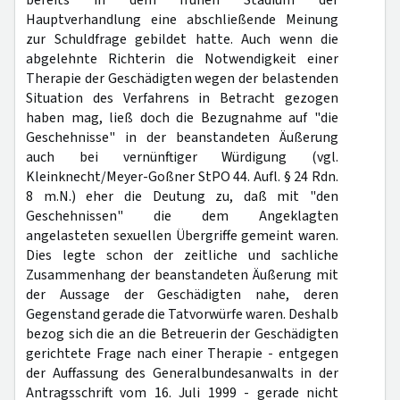
bereits in dem frühen Stadium der
Hauptverhandlung eine abschließende Meinung
zur Schuldfrage gebildet hatte. Auch wenn die
abgelehnte Richterin die Notwendigkeit einer
Therapie der Geschädigten wegen der belastenden
Situation des Verfahrens in Betracht gezogen
haben mag, ließ doch die Bezugnahme auf "die
Geschehnisse" in der beanstandeten Äußerung
auch bei vernünftiger Würdigung (vgl.
Kleinknecht/Meyer-Goßner StPO 44. Aufl. § 24 Rdn.
8 m.N.) eher die Deutung zu, daß mit "den
Geschehnissen" die dem Angeklagten
angelasteten sexuellen Übergriffe gemeint waren.
Dies legte schon der zeitliche und sachliche
Zusammenhang der beanstandeten Äußerung mit
der Aussage der Geschädigten nahe, deren
Gegenstand gerade die Tatvorwürfe waren. Deshalb
bezog sich die an die Betreuerin der Geschädigten
gerichtete Frage nach einer Therapie - entgegen
der Auffassung des Generalbundesanwalts in der
Antragsschrift vom 16. Juli 1999 - gerade nicht