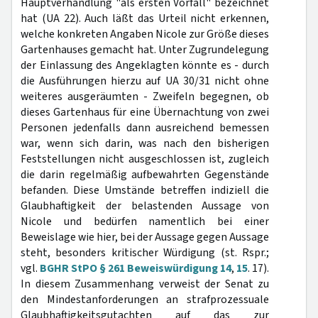
Hauptverhandlung "als ersten Vorfall" bezeichnet
hat (UA 22). Auch läßt das Urteil nicht erkennen,
welche konkreten Angaben Nicole zur Größe dieses
Gartenhauses gemacht hat. Unter Zugrundelegung
der Einlassung des Angeklagten könnte es - durch
die Ausführungen hierzu auf UA 30/31 nicht ohne
weiteres ausgeräumten - Zweifeln begegnen, ob
dieses Gartenhaus für eine Übernachtung von zwei
Personen jedenfalls dann ausreichend bemessen
war, wenn sich darin, was nach den bisherigen
Feststellungen nicht ausgeschlossen ist, zugleich
die darin regelmäßig aufbewahrten Gegenstände
befanden. Diese Umstände betreffen indiziell die
Glaubhaftigkeit der belastenden Aussage von
Nicole und bedürfen namentlich bei einer
Beweislage wie hier, bei der Aussage gegen Aussage
steht, besonders kritischer Würdigung (st. Rspr.;
vgl.
BGHR StPO § 261 Beweiswürdigung 14
,
15
. 17).
In diesem Zusammenhang verweist der Senat zu
den Mindestanforderungen an strafprozessuale
Glaubhaftigkeitsgutachten auf das zur