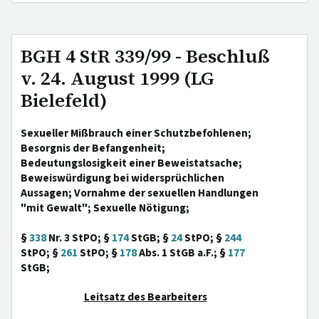
BGH 4 StR 339/99 - Beschluß
v. 24. August 1999 (LG
Bielefeld)
Sexueller Mißbrauch einer Schutzbefohlenen;
Besorgnis der Befangenheit;
Bedeutungslosigkeit einer Beweistatsache;
Beweiswürdigung bei widersprüchlichen
Aussagen; Vornahme der sexuellen Handlungen
"mit Gewalt"; Sexuelle Nötigung;
§
338
Nr. 3 StPO; §
174
StGB; §
24
StPO; §
244
StPO; §
261
StPO; §
178
Abs. 1 StGB a.F.; §
177
StGB;
Leitsatz des Bearbeiters